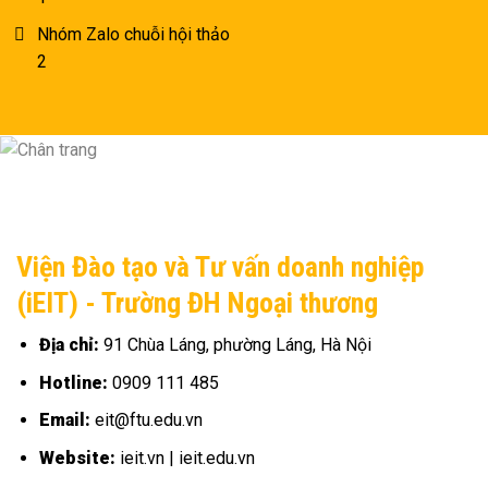
Nhóm Zalo chuỗi hội thảo
2
Viện Đào tạo và Tư vấn doanh nghiệp
(iEIT) - Trường ĐH Ngoại thương
Địa chỉ:
91 Chùa Láng, phường Láng, Hà Nội
Hotline:
0909 111 485
Email:
eit@ftu.edu.vn
Website:
ieit.vn | ieit.edu.vn