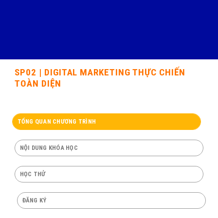
SP02 | DIGITAL MARKETING THỰC CHIẾN
TOÀN DIỆN
TỔNG QUAN CHƯƠNG TRÌNH
NỘI DUNG KHÓA HỌC
HỌC THỬ
ĐĂNG KÝ