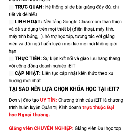
TRỰC QUAN:
Hệ thống slide bài giảng đầy đủ, chi
tiết và dễ hiểu
LINH HOẠT:
Nền tảng Google Classroom thân thiện
và dễ sử dụng trên mọi thiết bị (điện thoại, máy tính,
máy tính bảng,…), hỗ trợ học tập, tương tác với giảng
viên và đội ngũ huấn luyện mọi lúc mọi nơi không giới
hạn
THỰC TIỄN:
Sự kiện kết nối và giao lưu hàng tháng
với cộng đồng doanh nghiệp iEIT
CẬP NHẬT:
Liên tục cập nhật kiến thức theo xu
hướng mới nhất
TẠI SAO NÊN LỰA CHỌN KHÓA HỌC TẠI iEIT?
Đơn vị đào tạo
UY TÍN:
Chương trình của iEIT là chương
trình huấn luyện Quản trị Kinh doanh
trực thuộc Đại
học Ngoại thương.
Giảng viên
CHUYÊ
N NGHIỆP:
Giảng viên Đại học top