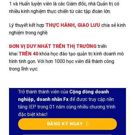
1 và Huấn luyện viên là các Giám đốc, nhà Quản trị có
nhiều kinh nghiệm thực chiến từ các tập đoàn lớn.
Lý thuyết kết hợp
THỰC HÀNH, GIAO LƯU
chia sẻ kinh
nghiệm trong nghề.
ĐƠN VỊ DUY NHẤT TRÊN THỊ TRƯỜNG
triển
khai
TRÊN 40
khóa học đào tạo quản trị kinh doanh mô
hình tinh gọn. Với hơn 1000 học viên đã thành công
trong lĩnh vực.
Trở thành thành viên của
Cộng đồng doanh
nghiệp, doanh nhân Fx
để được truy cập nền
tảng IEP trong 01 năm cùng nhiều chương trình
đặc biệt khác!
ĐĂNG KÝ NGAY