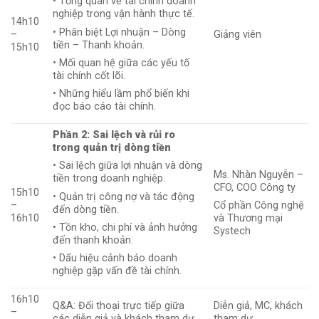
• Tổng quan về tài chính doanh
nghiệp trong vận hành thực tế.
14h10
• Phân biệt Lợi nhuận – Dòng
–
Giảng viên
tiền – Thanh khoản.
15h10
• Mối quan hệ giữa các yếu tố
tài chính cốt lõi.
• Những hiểu lầm phổ biến khi
đọc báo cáo tài chính.
Phần 2: Sai lệch và rủi ro
trong quản trị dòng tiền
• Sai lệch giữa lợi nhuận và dòng
Ms. Nhàn Nguyễn –
tiền trong doanh nghiệp.
CFO, COO Công ty
15h10
• Quản trị công nợ và tác động
–
Cổ phần
Công nghệ
đến dòng tiền.
16h10
và Thương mại
• Tồn kho, chi phí và ảnh hưởng
Systech
đến thanh khoản.
• Dấu hiệu cảnh báo doanh
nghiệp gặp vấn đề tài chính.
16h10
Q&A: Đối thoại trực tiếp giữa
Diễn giả, MC, khách
–
các diễn giả và khách tham dự
tham dự