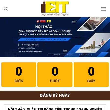
Bỏ
qua
nội
dung
0
0
0
GIỜS
PHÚT
GIÂY
ĐĂNG KÝ NGAY
HỘI THẢO: QUẢN TRỊ DÒNG TIỀN TRONG DOANH NGHIỆP