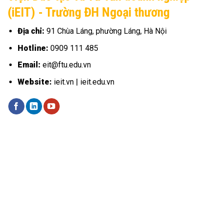
(iEIT) - Trường ĐH Ngoại thương
Địa chỉ:
91 Chùa Láng, phường Láng, Hà Nội
Hotline:
0909 111 485
Email:
eit@ftu.edu.vn
Website:
ieit.vn | ieit.edu.vn