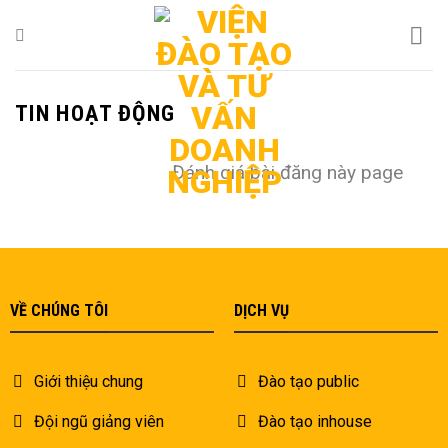
Bỏ
qua
nội
dung
TIN HOẠT ĐỘNG
Đánh giá bài đăng này page
VỀ CHÚNG TÔI
DỊCH VỤ
Giới thiệu chung
Đào tạo public
Đội ngũ giảng viên
Đào tạo inhouse