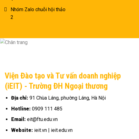
Nhóm Zalo chuỗi hội thảo
2
Viện Đào tạo và Tư vấn doanh nghiệp
(iEIT) - Trường ĐH Ngoại thương
Địa chỉ:
91 Chùa Láng, phường Láng, Hà Nội
Hotline:
0909 111 485
Email:
eit@ftu.edu.vn
Website:
ieit.vn | ieit.edu.vn