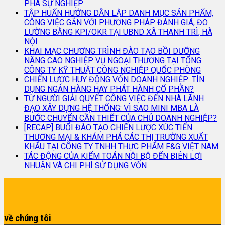
PHÁ SỰ NGHIỆP
TẬP HUẤN HƯỚNG DẪN LẬP DANH MỤC SẢN PHẨM,
CÔNG VIỆC GẮN VỚI PHƯƠNG PHÁP ĐÁNH GIÁ, ĐO
LƯỜNG BẰNG KPI/OKR TẠI UBND XÃ THANH TRÌ, HÀ
NỘI
KHAI MẠC CHƯƠNG TRÌNH ĐÀO TẠO BỒI DƯỠNG
NÂNG CAO NGHIỆP VỤ NGOẠI THƯƠNG TẠI TỔNG
CÔNG TY KỸ THUẬT CÔNG NGHIỆP QUỐC PHÒNG
CHIẾN LƯỢC HUY ĐỘNG VỐN DOANH NGHIỆP: TÍN
DỤNG NGÂN HÀNG HAY PHÁT HÀNH CỔ PHẦN?
TỪ NGƯỜI GIẢI QUYẾT CÔNG VIỆC ĐẾN NHÀ LÃNH
ĐẠO XÂY DỰNG HỆ THỐNG: VÌ SAO MINI MBA LÀ
BƯỚC CHUYỂN CẦN THIẾT CỦA CHỦ DOANH NGHIỆP?
[RECAP] BUỔI ĐÀO TẠO CHIẾN LƯỢC XÚC TIẾN
THƯƠNG MẠI & KHÁM PHÁ CÁC THỊ TRƯỜNG XUẤT
KHẨU TẠI CÔNG TY TNHH THỰC PHẨM F&G VIỆT NAM
TÁC ĐỘNG CỦA KIỂM TOÁN NỘI BỘ ĐẾN BIÊN LỢI
NHUẬN VÀ CHI PHÍ SỬ DỤNG VỐN
về chúng tôi