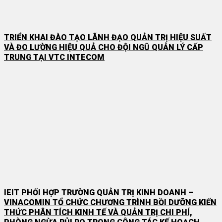
TRIỂN KHAI ĐÀO TẠO LÃNH ĐẠO QUẢN TRỊ HIỆU SUẤT
VÀ ĐO LƯỜNG HIỆU QUẢ CHO ĐỘI NGŨ QUẢN LÝ CẤP
TRUNG TẠI VTC INTECOM
IEIT PHỐI HỢP TRƯỜNG QUẢN TRỊ KINH DOANH –
VINACOMIN TỔ CHỨC CHƯƠNG TRÌNH BỒI DƯỠNG KIẾN
THỨC PHÂN TÍCH KINH TẾ VÀ QUẢN TRỊ CHI PHÍ,