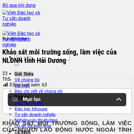
Bỏ qua nội dung
Dự án đã triển khai
Khảo sát môi trường sống, làm việc của
NLĐNN tỉnh Hải Dương
23
Giới thiệu
Th5
Về chúng tôi
Tổng lượt xem:
63
Đội ngũ
Báo chí viết về chúng tôi
Dịch vụ
Mục lục
Đào tạo Public
Đào tạo Inhouse
Tư vấn doanh nghiệp
Nghiên cứu thị trường
KHẢO SÁT MÔI TRƯỜNG SỐNG, LÀM VIỆC
Dự án đã triển khai
CỦA NGƯỜI LAO ĐỘNG NƯỚC NGOÀI TỈNH
Tủ sách