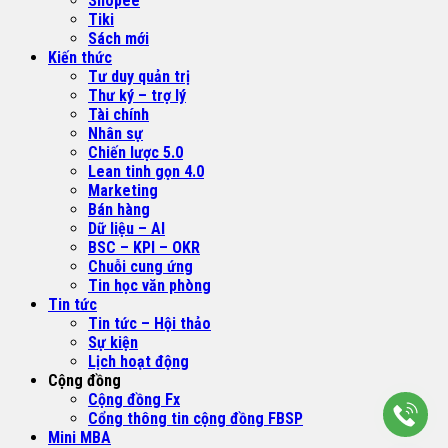
Shopee
Tiki
Sách mới
Kiến thức
Tư duy quản trị
Thư ký – trợ lý
Tài chính
Nhân sự
Chiến lược 5.0
Lean tinh gọn 4.0
Marketing
Bán hàng
Dữ liệu – AI
BSC – KPI – OKR
Chuỗi cung ứng
Tin học văn phòng
Tin tức
Tin tức – Hội thảo
Sự kiện
Lịch hoạt động
Cộng đồng
Cộng đồng Fx
Cổng thông tin cộng đồng FBSP
Mini MBA