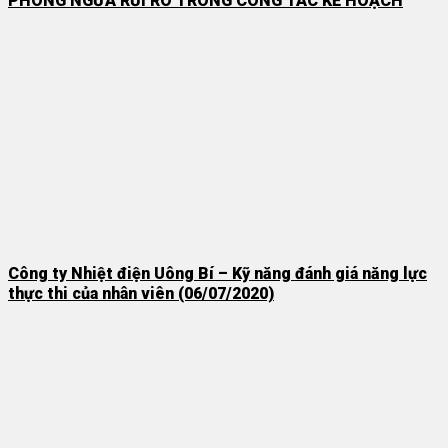
PHÒNG NGỪA RỦI RO TRONG CÔNG TÁC KẾ HOẠCH
Công ty Nhiệt điện Uông Bí – Kỹ năng đánh giá năng lực
thực thi của nhân viên (06/07/2020)