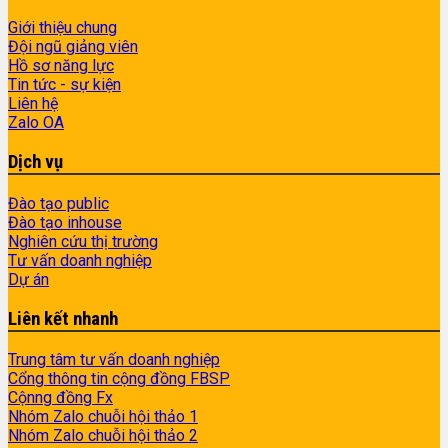
Giới thiệu chung
Đội ngũ giảng viên
Hồ sơ năng lực
Tin tức - sự kiện
Liên hệ
Zalo OA
Dịch vụ
Đào tạo public
Đào tạo inhouse
Nghiên cứu thị trường
Tư vấn doanh nghiệp
Dự án
Liên kết nhanh
Trung tâm tư vấn doanh nghiệp
Cổng thông tin cộng đồng FBSP
Cộnng đồng Fx
Nhóm Zalo chuỗi hội thảo 1
Nhóm Zalo chuỗi hội thảo 2