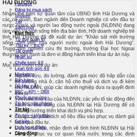
HẢI DƯƠNG
Fanpage
Đăng ký mua sách
Nhằm thể hiện sự quan tâm của UBND tỉnh Hải Dương và
Shopee
các cơ quan, Ban ngành đến Doanh nghiệp có vốn đầu tư
Tiki
nước ngoài và người lao động nước ngoài (NLĐNN) đang
Sách mới
làm việc và sinh sống trên địa bàn tỉnh, Hội doanh nghiệp trẻ
Kiến thức
tỉnh Hải Dương đã đề xuất dự án: “Khảo sát môi trường
Tư duy quản trị
sống, làm việc của người nước ngoài tỉnh Hải Dương”.
Thư ký – trợ lý
Trung tâm nghiên cứu thị trường, trường Đại học Ngoại
Tài chính
thương hân hạnh là đơn vị đồng hành triển khai dự án này.
Nhân sự
Chiến lược 5.0
Mục tiêu chính của dự án:
Lean tinh gọn 4.0
Marketing
Nghiên cứu, đo lường, đánh giá mức độ hấp dẫn của
Bán hàng
thị trường nhà ở, căn hộ cho thuê và dịch vụ đi kèm
Dữ liệu – AI
cho NLĐNN, giúp các doanh nghiệp đưa ra quyết định
BSC – KPI – OKR
đầu tư
Chuỗi cung ứng
Tìm hiểu nhu cầu của NLĐNN, các yếu tố tác động đến
Tin học văn phòng
hành vi tiêu dùng của NLĐNN tại Hải Dương để có
Tin tức
những hướng triển khai dịch vụ phù hợp.
Tin tức – Hội thảo
Cung cấp, phân tích số liệu đầu vào phục vụ đánh giá
Sự kiện
hiệu quả đầu tư.
Lịch hoạt động
Đưa ra số liệu, nhận định về tình hình NLĐNN tại Hải
Cộng đồng
Dương, phục vụ cơ quan Nhà nước trong các định