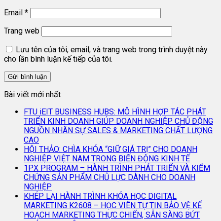
Email
*
Trang web
Lưu tên của tôi, email, và trang web trong trình duyệt này
cho lần bình luận kế tiếp của tôi.
Bài viết mới nhất
FTU iEIT BUSINESS HUBS: MÔ HÌNH HỢP TÁC PHÁT
TRIỂN KINH DOANH GIÚP DOANH NGHIỆP CHỦ ĐỘNG
NGUỒN NHÂN SỰ SALES & MARKETING CHẤT LƯỢNG
CAO
HỘI THẢO: CHÌA KHÓA “GIỮ GIÁ TRỊ” CHO DOANH
NGHIỆP VIỆT NAM TRONG BIẾN ĐỘNG KINH TẾ
1PX PROGRAM – HÀNH TRÌNH PHÁT TRIỂN VÀ KIỂM
CHỨNG SẢN PHẨM CHỦ LỰC DÀNH CHO DOANH
NGHIỆP
KHÉP LẠI HÀNH TRÌNH KHÓA HỌC DIGITAL
MARKETING K2608 – HỌC VIÊN TỰ TIN BẢO VỆ KẾ
HOẠCH MARKETING THỰC CHIẾN, SẴN SÀNG BỨT