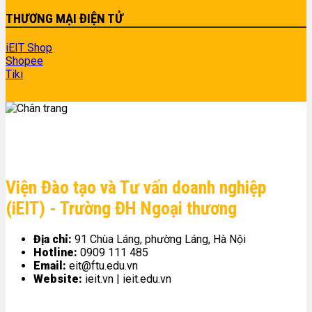
THƯƠNG MẠI ĐIỆN TỬ
iEIT Shop
Shopee
Tiki
Viện Đào tạo và Tư vấn doanh nghiệp
(iEIT) - Trường ĐH Ngoại thương
Địa chỉ:
91 Chùa Láng, phường Láng, Hà Nội
Hotline:
0909 111 485
Email:
eit@ftu.edu.vn
Website:
ieit.vn | ieit.edu.vn