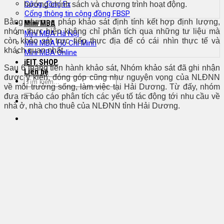
Cộng đồng Fx
hướng chính sách và chương trình hoạt động.
Cổng thông tin cộng đồng FBSP
Bằng phương pháp khảo sát định tính kết hợp định lượng,
Mini MBA
nhóm thực hiện không chỉ phân tích qua những tư liệu mà
Mini MBA Hà Nội
còn khảo sát trực tiếp thực địa để có cái nhìn thực tế và
Mini MBA Hồ Chí Minh
khách quan nhất.
Mini MBA Online
iEIT SHOP
Sau 6 tháng tiến hành khảo sát, Nhóm khảo sát đã ghi nhận
Liên hệ
được ý kiến, đóng góp cũng như nguyện vọng của NLĐNN
về môi trường sống, làm việc tại Hải Dương. Từ đấy, nhóm
đưa ra báo cáo phân tích các yếu tố tác động tới nhu cầu về
nhà ở, nhà cho thuê của NLĐNN tỉnh Hải Dương.