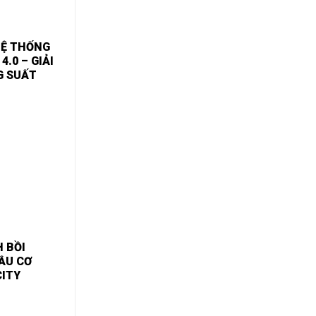
HỆ THỐNG
.0 – GIẢI
G SUẤT
 BỒI
ẦU CƠ
ITY