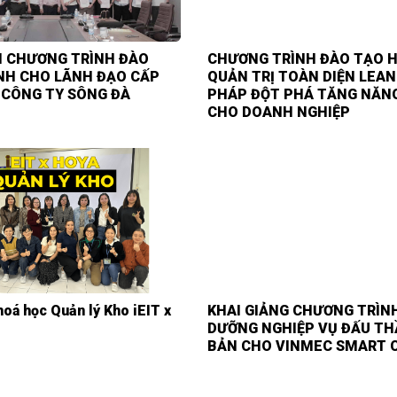
I CHƯƠNG TRÌNH ĐÀO
CHƯƠNG TRÌNH ĐÀO TẠO 
NH CHO LÃNH ĐẠO CẤP
QUẢN TRỊ TOÀN DIỆN LEAN 4
 CÔNG TY SÔNG ĐÀ
PHÁP ĐỘT PHÁ TĂNG NĂN
CHO DOANH NGHIỆP
oá học Quản lý Kho iEIT x
KHAI GIẢNG CHƯƠNG TRÌNH
DƯỠNG NGHIỆP VỤ ĐẤU TH
BẢN CHO VINMEC SMART C