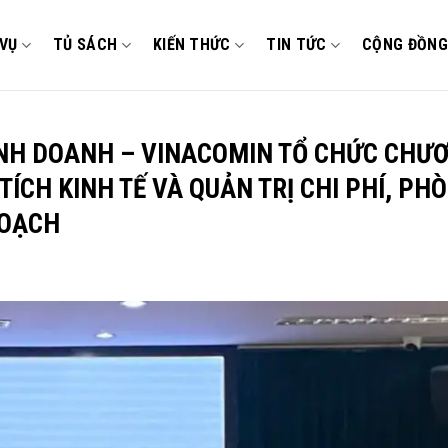
 VỤ
TỦ SÁCH
KIẾN THỨC
TIN TỨC
CỘNG ĐỒNG
KINH DOANH – VINACOMIN TỔ CHỨC CHƯ
ÍCH KINH TẾ VÀ QUẢN TRỊ CHI PHÍ, PH
HOẠCH