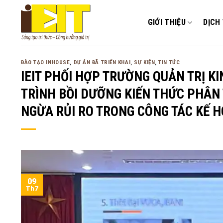
Bỏ
qua
GIỚI THIỆU
DỊCH
nội
dung
ĐÀO TẠO INHOUSE
,
DỰ ÁN ĐÃ TRIỂN KHAI
,
SỰ KIỆN
,
TIN TỨC
IEIT PHỐI HỢP TRƯỜNG QUẢN TRỊ 
TRÌNH BỒI DƯỠNG KIẾN THỨC PHÂN T
NGỪA RỦI RO TRONG CÔNG TÁC KẾ 
09
Th7