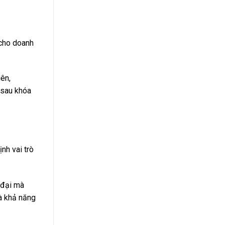
 cho doanh
iên,
 sau khóa
nh vai trò
 đại mà
à khả năng