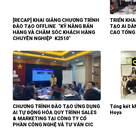
[RECAP] KHAI GIẢNG CHƯƠNG TRÌNH
TRIỂN KHA
ĐÀO TẠO OFFLINE “KỸ NĂNG BÁN
TẠO AI DÀ
HÀNG VÀ CHĂM SÓC KHÁCH HÀNG
CAO TỔNG
CHUYÊN NGHIỆP K2510”
CHƯƠNG TRÌNH ĐÀO TẠO ỨNG DỤNG
Tổng kết kh
AI TỰ ĐỘNG HÓA QUY TRÌNH SALES
Hoya
& MARKETING TẠI CÔNG TY CỔ
PHẦN CÔNG NGHỆ VÀ TƯ VẤN CIC