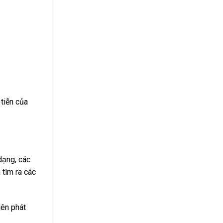
tiễn của
dạng, các
 tìm ra các
iên phát