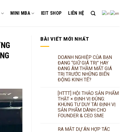
MINI MBA
IEIT SHOP
LIÊN HỆ
BÀI VIẾT MỚI NHẤT
ƠNG
ÒNG
DOANH NGHIỆP CỦA BẠN
ĐANG “GIỮ GIÁ TRỊ” HAY
ĐANG ÂM THẦM MẤT GIÁ
TRỊ TRƯỚC NHỮNG BIẾN
ĐỘNG KINH TẾ?
[HTTT] HỘI THẢO SẢN PHẨM
THẬT × ĐỊNH VỊ ĐÚNG:
KHUNG TƯ DUY TÁI ĐỊNH VỊ
SẢN PHẨM DÀNH CHO
FOUNDER & CEO SME
RA MẮT DỰ ÁN HỢP TÁC