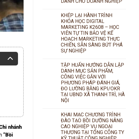
DÀNH CHO DOANH NGHIỆP
KHÉP LẠI HÀNH TRÌNH
KHÓA HỌC DIGITAL
MARKETING K2608 – HỌC
VIÊN TỰ TIN BẢO VỆ KẾ
HOẠCH MARKETING THỰC
CHIẾN, SẴN SÀNG BỨT PHÁ
SỰ NGHIỆP
TẬP HUẤN HƯỚNG DẪN LẬP
DANH MỤC SẢN PHẨM,
CÔNG VIỆC GẮN VỚI
PHƯƠNG PHÁP ĐÁNH GIÁ,
ĐO LƯỜNG BẰNG KPI/OKR
TẠI UBND XÃ THANH TRÌ, HÀ
NỘI
KHAI MẠC CHƯƠNG TRÌNH
ĐÀO TẠO BỒI DƯỠNG NÂNG
CAO NGHIỆP VỤ NGOẠI
Chi nhánh
THƯƠNG TẠI TỔNG CÔNG TY
nh
“Bồi
KỸ THUẬT CÔNG NGHIỆP