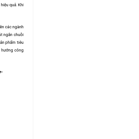
hiệu quả. Khi
rên các ngành
út ngắn chuỗi
sản phẩm tiêu
eo hướng công
e-