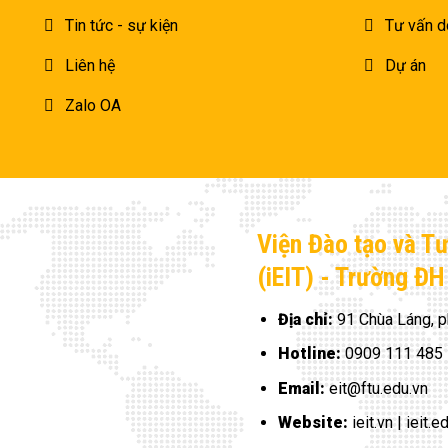
Tin tức - sự kiện
Tư vấn d
Liên hệ
Dự án
Zalo OA
Viện Đào tạo và T
(iEIT) - Trường Đ
Địa chỉ:
91 Chùa Láng, p
Hotline:
0909 111 485
Email:
eit@ftu.edu.vn
Website:
ieit.vn | ieit.e