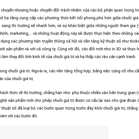
chuyển nhượng hoặc chuyển đổi trách nhiệm của các bộ phận quan trọng tr
sở hạ tầng cung cấp các phương thức kết nối phong phú hơn giữa chuỗi giá 
 sang thị trường sẽ nhanh hơn, và sự khác biệt giữa những người tham gia (
 chính, marketing,… và những hoạt động này sẽ được thực hiện theo những các
 dụng các phương tiện truyền thông xã hội và nền tảng kỹ thuật số như Kicks
ới sản phẩm và với cả công ty. Cùng với đó, các đổi mới như in 3D và thực h
làm thay đổi tính kinh tế của chuỗi giá trị và hạ thấp các rào cản cạnh tranh.
ong chuỗi giá trị. Ngoài ra, các nền tảng tổng hợp, bằng việc củng cố nhu cầ
của chuỗi giá trị.
thách thức về thị trường, chẳng hạn như phụ thuộc nhiều vào bên trung gian (v
hệ sản phẩm mới cho phép chuỗi giá trị được cơ cấu lại sao cho giai đoạn
 thuật số đã loại bỏ các bước quan trọng trước đây khỏi chuỗi giá trị, chẳng
 kèm với các bước đó.