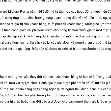
á trị
có thể đem lại những hiệu quả gì và làm thế nào để thực hiện được điều
arvard Michael Porter năm 1985 để mô tả tập hợp các hoạt động thực hiện để 
huỗi cung ứng được định hướng xung quanh dòng đầu vào và đầu ra, từ nguyê
ệc tạo ra giá trị cho khách hàng, xuất phát từ khách hàng. Những nỗ lực tro
uả theo cách giảm chi phí hoặc rủi ro cho công ty. Còn chuỗi giá trị một mặt s
g pháp để tiếp cận khách hàng được sử dụng ở mỗi giai đoạn sẽ đáp ứng một
giá trị lớn hơn họ. Sự sắp xếp lại các giai đoạn và người tham gia có thể tạo
 chế chi phí gia tăng. Điều này có được từ việc có ít hơn các bước hoặc chu
nhanh chóng với việc thay đổi sở thích của khách hàng bị hạn chế. Trong quá
có một vài sự lựa chọn. Chuỗi giá trị dài được phát triển để tối ưu hóa giá t
tuổi thọ sản phẩm đang ngày càng ngắn lại và người tiêu dùng đánh giá cao
ng hợp đặc biệt, họ phải tương tác trực tiếp với các nhà cung cấp. Chính sự
ó giá trị thấp hoặc thay đổi các giai đoạn cho các người tham gia khác nhau