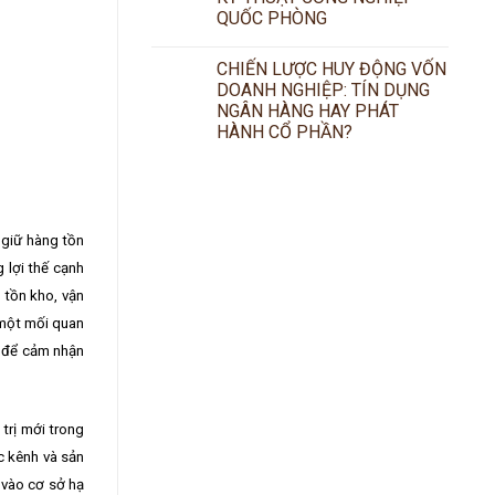
QUỐC PHÒNG
CHIẾN LƯỢC HUY ĐỘNG VỐN
DOANH NGHIỆP: TÍN DỤNG
NGÂN HÀNG HAY PHÁT
HÀNH CỔ PHẦN?
u giữ hàng tồn
 lợi thế cạnh
 tồn kho, vận
 một mối quan
g để cảm nhận
trị mới trong
c kênh và sản
 vào cơ sở hạ