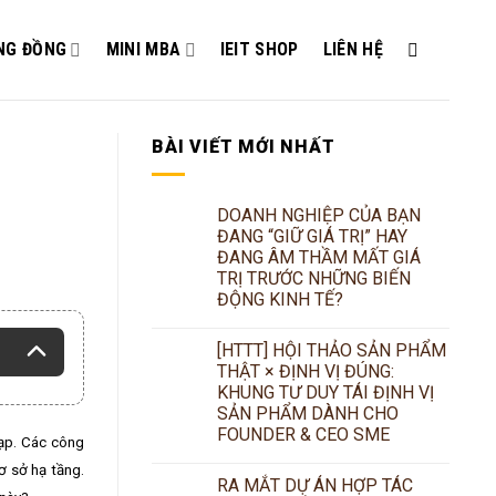
NG ĐỒNG
MINI MBA
IEIT SHOP
LIÊN HỆ
BÀI VIẾT MỚI NHẤT
DOANH NGHIỆP CỦA BẠN
ĐANG “GIỮ GIÁ TRỊ” HAY
ĐANG ÂM THẦM MẤT GIÁ
TRỊ TRƯỚC NHỮNG BIẾN
ĐỘNG KINH TẾ?
[HTTT] HỘI THẢO SẢN PHẨM
THẬT × ĐỊNH VỊ ĐÚNG:
KHUNG TƯ DUY TÁI ĐỊNH VỊ
SẢN PHẨM DÀNH CHO
FOUNDER & CEO SME
tạp. Các công
ơ sở hạ tầng.
RA MẮT DỰ ÁN HỢP TÁC