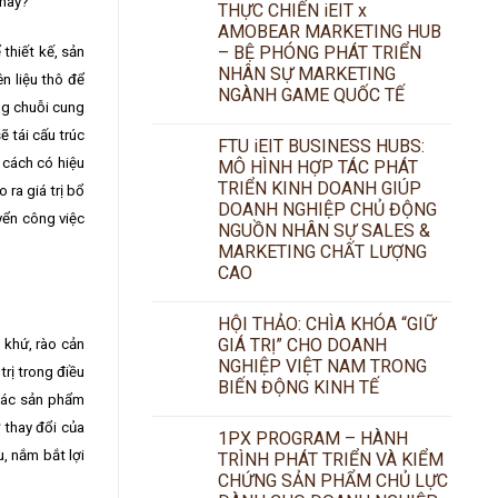
 này?
THỰC CHIẾN iEIT x
AMOBEAR MARKETING HUB
– BỆ PHÓNG PHÁT TRIỂN
thiết kế, sản
NHÂN SỰ MARKETING
n liệu thô để
NGÀNH GAME QUỐC TẾ
ng chuỗi cung
ẽ tái cấu trúc
FTU iEIT BUSINESS HUBS:
 cách có hiệu
MÔ HÌNH HỢP TÁC PHÁT
TRIỂN KINH DOANH GIÚP
 ra giá trị bổ
DOANH NGHIỆP CHỦ ĐỘNG
yển công việc
NGUỒN NHÂN SỰ SALES &
MARKETING CHẤT LƯỢNG
CAO
HỘI THẢO: CHÌA KHÓA “GIỮ
GIÁ TRỊ” CHO DOANH
 khứ, rào cản
NGHIỆP VIỆT NAM TRONG
rị trong điều
BIẾN ĐỘNG KINH TẾ
 các sản phẩm
 thay đổi của
1PX PROGRAM – HÀNH
, nắm bắt lợi
TRÌNH PHÁT TRIỂN VÀ KIỂM
CHỨNG SẢN PHẨM CHỦ LỰC