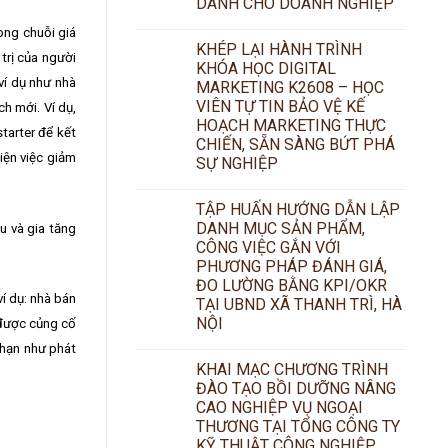
DÀNH CHO DOANH NGHIỆP
ong chuỗi giá
KHÉP LẠI HÀNH TRÌNH
trị của người
KHÓA HỌC DIGITAL
ví dụ như nhà
MARKETING K2608 – HỌC
VIÊN TỰ TIN BẢO VỆ KẾ
h mới. Ví dụ,
HOẠCH MARKETING THỰC
tarter để kết
CHIẾN, SẴN SÀNG BỨT PHÁ
iện việc giảm
SỰ NGHIỆP
TẬP HUẤN HƯỚNG DẪN LẬP
DANH MỤC SẢN PHẨM,
u và gia tăng
CÔNG VIỆC GẮN VỚI
PHƯƠNG PHÁP ĐÁNH GIÁ,
ĐO LƯỜNG BẰNG KPI/OKR
í dụ: nhà bán
TẠI UBND XÃ THANH TRÌ, HÀ
NỘI
 được củng cố
 hạn như phát
KHAI MẠC CHƯƠNG TRÌNH
ĐÀO TẠO BỒI DƯỠNG NÂNG
CAO NGHIỆP VỤ NGOẠI
THƯƠNG TẠI TỔNG CÔNG TY
KỸ THUẬT CÔNG NGHIỆP