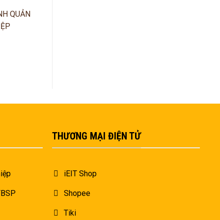
NH QUẢN
IỆP
THƯƠNG MẠI ĐIỆN TỬ
iệp
iEIT Shop
 FBSP
Shopee
Tiki