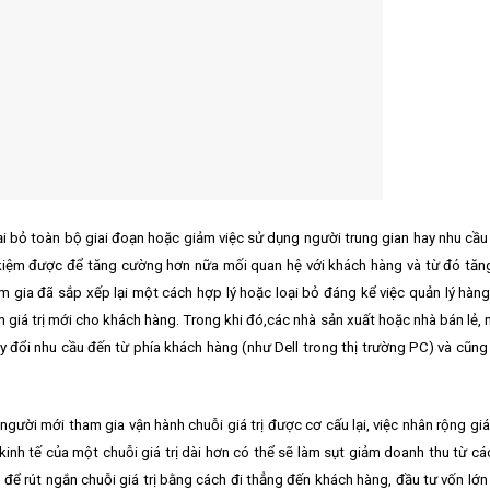
 loại bỏ toàn bộ giai đoạn hoặc giảm việc sử dụng người trung gian hay nhu cầ
 kiệm được để tăng cường hơn nữa mối quan hệ với khách hàng và từ đó tăng
am gia đã sắp xếp lại một cách hợp lý hoặc loại bỏ đáng kể việc quản lý hàng
 giá trị mới cho khách hàng. Trong khi đó,các nhà sản xuất hoặc nhà bán lẻ,
y đổi nhu cầu đến từ phía khách hàng (như Dell trong thị trường PC) và cũn
ười mới tham gia vận hành chuỗi giá trị được cơ cấu lại, việc nhân rộng giá 
inh tế của một chuỗi giá trị dài hơn có thể sẽ làm sụt giảm doanh thu từ cá
ể rút ngắn chuỗi giá trị bằng cách đi thẳng đến khách hàng, đầu tư vốn lớn