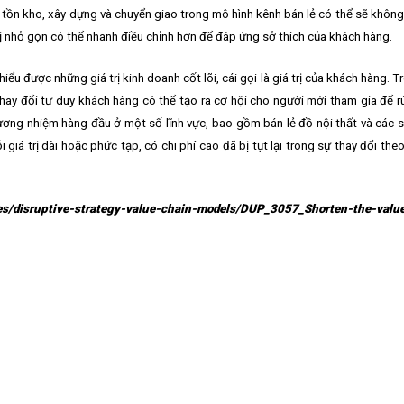
g tồn kho, xây dựng và chuyển giao trong mô hình kênh bán lẻ có thể sẽ không 
ị nhỏ gọn có thể nhanh điều chỉnh hơn để đáp ứng sở thích của khách hàng.
u được những giá trị kinh doanh cốt lõi, cái gọi là giá trị của khách hàng. T
hay đổi tư duy khách hàng có thể tạo ra cơ hội cho người mới tham gia để r
đương nhiệm hàng đầu ở một số lĩnh vực, bao gồm bán lẻ đồ nội thất và các 
iá trị dài hoặc phức tạp, có chi phí cao đã bị tụt lại trong sự thay đổi th
les/disruptive-strategy-value-chain-models/DUP_3057_Shorten-the-valu