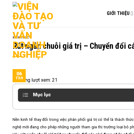
Bỏ
qua
GIỚI THIỆU
nội
dung
KIẾN THỨC
Rút ngắn chuỗi giá trị – Chuyển đổi cá
06
Th9
Tổng lượt xem:
21
Mục lục
Nền kinh tế thay đổi trong việc phân phối giá trị có thể là thách th
nghệ mới đang cho phép những người tham gia thị trường loại bỏ phần