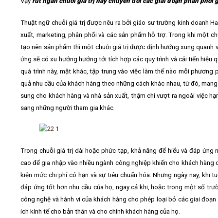
Vậy
rút ngắn chuỗi giá trị hay chuyển đổi các giai đoạn phân phối gi
Thuật ngữ chuỗi giá trị được nêu ra bởi giáo sư trường kinh doanh H
xuất, marketing, phân phối và các sản phẩm hỗ trợ. Trong khi một c
tạo nên sản phẩm thì một chuỗi giá trị được định hướng xung quanh vi
ứng sẽ có xu hướng hướng tới tích hợp các quy trình và cải tiến hiệu q
quá trình này, mặt khác, tập trung vào việc làm thế nào mỗi phươn
quả nhu cầu của khách hàng theo những cách khác nhau, từ đó, mang lại 
sung cho khách hàng và nhà sản xuất, thậm chí vượt ra ngoài việc hạn
sang những người tham gia khác.
Trong chuỗi giá trị dài hoặc phức tạp, khả năng để hiểu và đáp ứng 
cao để gia nhập vào nhiều ngành công nghiệp khiến cho khách hàng chỉ 
kiện mức chi phí có hạn và sự tiêu chuẩn hóa. Nhưng ngày nay, khi 
đáp ứng tốt hơn nhu cầu của họ, ngay cả khi, hoặc trong một số trườ
công nghệ và hành vi của khách hàng cho phép loại bỏ các giai đoạn c
ích kinh tế cho bản thân và cho chính khách hàng của họ.