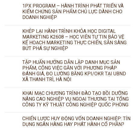
1PX PROGRAM – HÀNH TRÌNH PHÁT TRIỂN VÀ
KIỂM CHỨNG SẢN PHẨM CHỦ LỰC DÀNH CHO
DOANH NGHIỆP
KHÉP LẠI HÀNH TRÌNH KHÓA HỌC DIGITAL
MARKETING K2608 – HỌC VIÊN TỰ TIN BẢO VỆ
KẾ HOẠCH MARKETING THỰC CHIẾN, SẴN SÀNG
BỨT PHÁ SỰ NGHIỆP
TẬP HUẤN HƯỚNG DẪN LẬP DANH MỤC SẢN
PHẨM, CÔNG VIỆC GẮN VỚI PHƯƠNG PHÁP
ĐÁNH GIÁ, ĐO LƯỜNG BẰNG KPI/OKR TẠI UBND
XÃ THANH TRÌ, HÀ NỘI
KHAI MẠC CHƯƠNG TRÌNH ĐÀO TẠO BỒI DƯỠNG
NÂNG CAO NGHIỆP VỤ NGOẠI THƯƠNG TẠI TỔNG
CÔNG TY KỸ THUẬT CÔNG NGHIỆP QUỐC PHÒNG
CHIẾN LƯỢC HUY ĐỘNG VỐN DOANH NGHIỆP: TÍN
DỤNG NGÂN HÀNG HAY PHÁT HÀNH CỔ PHẦN?