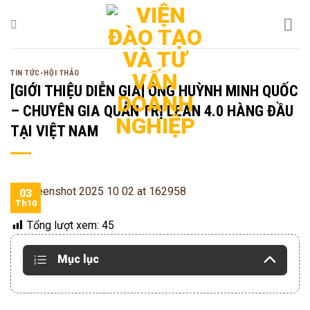
Bỏ
qua
nội
dung
TIN TỨC-HỘI THẢO
[GIỚI THIỆU DIỄN GIẢ] ÔNG HUỲNH MINH QUỐC
– CHUYÊN GIA QUẢN TRỊ LEAN 4.0 HÀNG ĐẦU
TẠI VIỆT NAM
03
Th10
Tổng lượt xem:
45
Mục lục