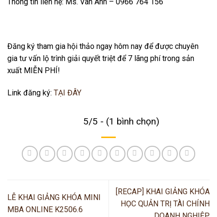
Thông tin liên hệ: Ms. Vân Anh – 0966 764 156
Đăng ký tham gia hội thảo ngay hôm nay để được chuyên
gia tư vấn lộ trình giải quyết triệt để 7 lãng phí trong sản
xuất MIỄN PHÍ!
Link đăng ký:
TẠI ĐÂY
5/5 - (1 bình chọn)
[RECAP] KHAI GIẢNG KHÓA
LỄ KHAI GIẢNG KHÓA MINI
HỌC QUẢN TRỊ TÀI CHÍNH
MBA ONLINE K2506.6
DOANH NGHIỆP