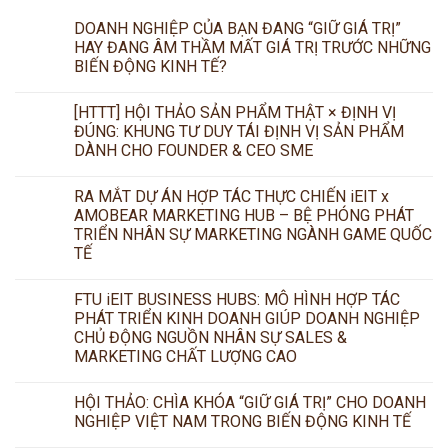
DOANH NGHIỆP CỦA BẠN ĐANG “GIỮ GIÁ TRỊ”
HAY ĐANG ÂM THẦM MẤT GIÁ TRỊ TRƯỚC NHỮNG
BIẾN ĐỘNG KINH TẾ?
[HTTT] HỘI THẢO SẢN PHẨM THẬT × ĐỊNH VỊ
ĐÚNG: KHUNG TƯ DUY TÁI ĐỊNH VỊ SẢN PHẨM
DÀNH CHO FOUNDER & CEO SME
RA MẮT DỰ ÁN HỢP TÁC THỰC CHIẾN iEIT x
AMOBEAR MARKETING HUB – BỆ PHÓNG PHÁT
TRIỂN NHÂN SỰ MARKETING NGÀNH GAME QUỐC
TẾ
FTU iEIT BUSINESS HUBS: MÔ HÌNH HỢP TÁC
PHÁT TRIỂN KINH DOANH GIÚP DOANH NGHIỆP
CHỦ ĐỘNG NGUỒN NHÂN SỰ SALES &
MARKETING CHẤT LƯỢNG CAO
HỘI THẢO: CHÌA KHÓA “GIỮ GIÁ TRỊ” CHO DOANH
NGHIỆP VIỆT NAM TRONG BIẾN ĐỘNG KINH TẾ