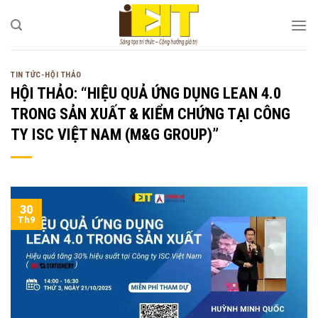
Bỏ
qua
nội
dung
TIN TỨC-HỘI THẢO
HỘI THẢO: “HIỆU QUẢ ỨNG DỤNG LEAN 4.0
TRONG SẢN XUẤT & KIỂM CHỨNG TẠI CÔNG
TY ISC VIỆT NAM (M&G GROUP)”
30
Th9