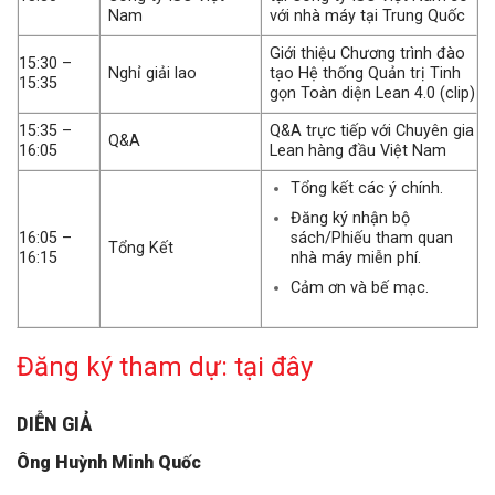
Nam
với nhà máy tại Trung Quốc
Giới thiệu Chương trình đào
15:30 –
Nghỉ giải lao
tạo Hệ thống Quản trị Tinh
15:35
gọn Toàn diện Lean 4.0 (clip)
15:35 –
Q&A trực tiếp với Chuyên gia
Q&A
16:05
Lean hàng đầu Việt Nam
Tổng kết các ý chính.
Đăng ký nhận bộ
sách/Phiếu tham quan
16:05 –
Tổng Kết
nhà máy miễn phí.
16:15
Cảm ơn và bế mạc.
Đăng ký tham dự:
tại đây
DIỄN GIẢ
Ông Huỳnh Minh Quốc