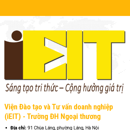
Viện Đào tạo và Tư vấn doanh nghiệp
(iEIT) - Trường ĐH Ngoại thương
Địa chỉ:
91 Chùa Láng, phường Láng, Hà Nội