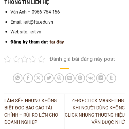
THÔNG TIN LIÊN HỆ
Vân Anh – 0966 764 156
Email:
ieit@ftu.edu.vn
Website: ieit.vn
Đăng ký tham dự:
tại đây
Đánh giá bài đăng này post
LÀM SẾP NHƯNG KHÔNG
ZERO-CLICK MARKETING:
BIẾT ĐỌC BÁO CÁO TÀI
KHI NGƯỜI DÙNG KHÔNG
CHÍNH – RỦI RO LỚN CHO
CLICK NHƯNG THƯƠNG HIỆU
DOANH NGHIỆP
VẪN ĐƯỢC NHỚ