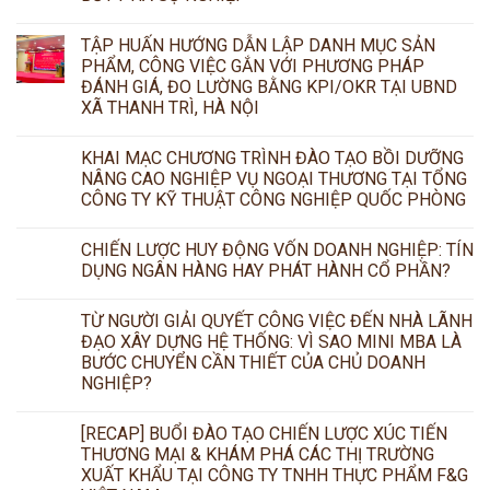
TẬP HUẤN HƯỚNG DẪN LẬP DANH MỤC SẢN
PHẨM, CÔNG VIỆC GẮN VỚI PHƯƠNG PHÁP
ĐÁNH GIÁ, ĐO LƯỜNG BẰNG KPI/OKR TẠI UBND
XÃ THANH TRÌ, HÀ NỘI
KHAI MẠC CHƯƠNG TRÌNH ĐÀO TẠO BỒI DƯỠNG
NÂNG CAO NGHIỆP VỤ NGOẠI THƯƠNG TẠI TỔNG
CÔNG TY KỸ THUẬT CÔNG NGHIỆP QUỐC PHÒNG
CHIẾN LƯỢC HUY ĐỘNG VỐN DOANH NGHIỆP: TÍN
DỤNG NGÂN HÀNG HAY PHÁT HÀNH CỔ PHẦN?
TỪ NGƯỜI GIẢI QUYẾT CÔNG VIỆC ĐẾN NHÀ LÃNH
ĐẠO XÂY DỰNG HỆ THỐNG: VÌ SAO MINI MBA LÀ
BƯỚC CHUYỂN CẦN THIẾT CỦA CHỦ DOANH
NGHIỆP?
[RECAP] BUỔI ĐÀO TẠO CHIẾN LƯỢC XÚC TIẾN
THƯƠNG MẠI & KHÁM PHÁ CÁC THỊ TRƯỜNG
XUẤT KHẨU TẠI CÔNG TY TNHH THỰC PHẨM F&G