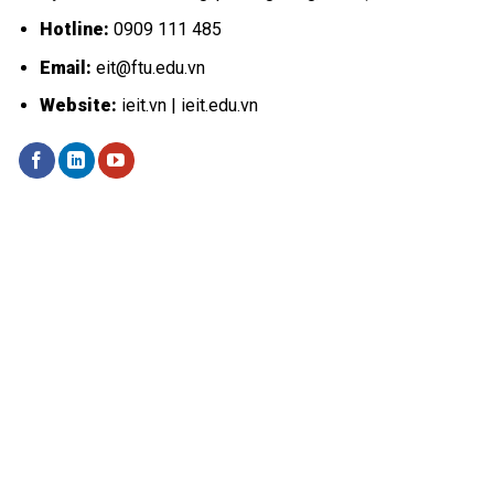
Hotline:
0909 111 485
Email:
eit@ftu.edu.vn
Website:
ieit.vn | ieit.edu.vn