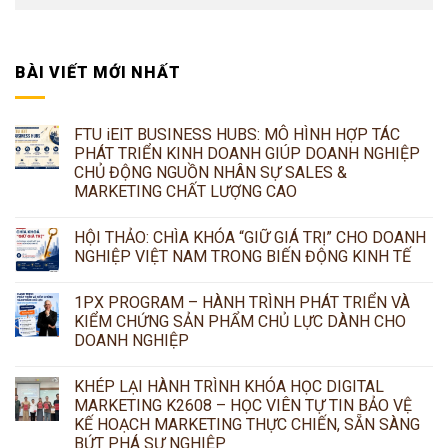
BÀI VIẾT MỚI NHẤT
FTU iEIT BUSINESS HUBS: MÔ HÌNH HỢP TÁC
PHÁT TRIỂN KINH DOANH GIÚP DOANH NGHIỆP
CHỦ ĐỘNG NGUỒN NHÂN SỰ SALES &
MARKETING CHẤT LƯỢNG CAO
HỘI THẢO: CHÌA KHÓA “GIỮ GIÁ TRỊ” CHO DOANH
NGHIỆP VIỆT NAM TRONG BIẾN ĐỘNG KINH TẾ
1PX PROGRAM – HÀNH TRÌNH PHÁT TRIỂN VÀ
KIỂM CHỨNG SẢN PHẨM CHỦ LỰC DÀNH CHO
DOANH NGHIỆP
KHÉP LẠI HÀNH TRÌNH KHÓA HỌC DIGITAL
MARKETING K2608 – HỌC VIÊN TỰ TIN BẢO VỆ
KẾ HOẠCH MARKETING THỰC CHIẾN, SẴN SÀNG
BỨT PHÁ SỰ NGHIỆP