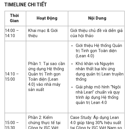
TIMELINE CHI TIẾT
Thời
Hoạt Động
Nội Dung
Gian
14:00 –
Khai mạc & Giới
Giới thiệu chủ đề và diễn giả
14:10
thiệu
của hội thảo
Giới thiệu Hệ thống Quản
trị Tinh gọn Toàn diện
(Lean 4.0)
Khó khăn và Nguyên
Phần 1: Tại sao cần
nhân thất bại khi ứng
ứng dụng Hệ thống
dụng quản trị Lean truyền
14:10 –
Quản trị Tinh gọn
thống
15:00
Toàn diện (Lean
4.0) vào nhà máy
Giải pháp mô hình “Ngôi
sản xuất
nhà Lean” chuẩn và quy
trình áp dụng Hệ thống
quản trị Lean 4.0
Phần 2: Kiểm
Case Study: Áp dụng Lean
15:00 –
chứng thực tế tại
4.0 giúp tăng 30% hiệu suất
15:30
Công ty ISC Việt
tại Công ty ISC Việt Nam so