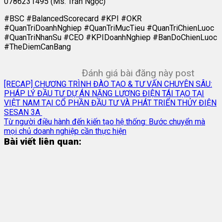
0786231495 (Ms. Trần Ngọc)
#BSC #BalancedScorecard #KPI #OKR
#QuanTriDoanhNghiep #QuanTriMucTieu #QuanTriChienLuoc
#QuanTriNhanSu #CEO #KPIDoanhNghiep #BanDoChienLuoc
#TheDiemCanBang
Đánh giá bài đăng này post
[RECAP] CHƯƠNG TRÌNH ĐÀO TẠO & TƯ VẤN CHUYÊN SÂU:
PHÁP LÝ ĐẦU TƯ DỰ ÁN NĂNG LƯỢNG ĐIỆN TÁI TẠO TẠI
VIỆT NAM TẠI CỔ PHẦN ĐẦU TƯ VÀ PHÁT TRIỂN THỦY ĐIỆN
SESAN 3A
Từ người điều hành đến kiến tạo hệ thống: Bước chuyển mà
mọi chủ doanh nghiệp cần thực hiện
Bài viết liên quan: