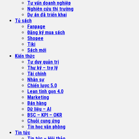
Tư vấn doanh nghiệp
Nghiên cứu thị trường
Dự án đã triển khai
Tủ sách
Fanpage
Đăng ký mua sách
Shopee
Tiki
Sách mới
Kiến thức
Tư duy quản trị
Thư ký – trợ lý
Tài chính
Nhân sự
Chiến lược 5.0
Lean tinh gọn 4.0
Marketing
Bán hàng
Dữ liệu – AI
BSC – KPI – OKR
Chuỗi cung ứng
Tin học văn phòng
Tin tức
Tin tức – Hội thảo