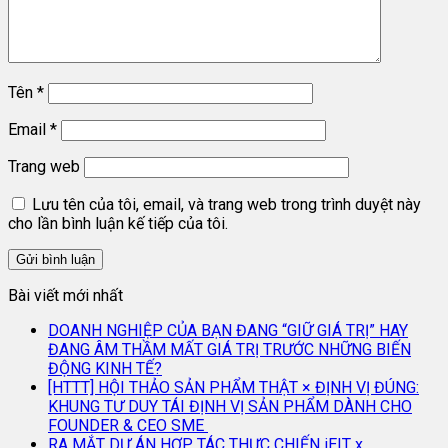
Tên
*
Email
*
Trang web
Lưu tên của tôi, email, và trang web trong trình duyệt này
cho lần bình luận kế tiếp của tôi.
Bài viết mới nhất
DOANH NGHIỆP CỦA BẠN ĐANG “GIỮ GIÁ TRỊ” HAY
ĐANG ÂM THẦM MẤT GIÁ TRỊ TRƯỚC NHỮNG BIẾN
ĐỘNG KINH TẾ?
[HTTT] HỘI THẢO SẢN PHẨM THẬT × ĐỊNH VỊ ĐÚNG:
KHUNG TƯ DUY TÁI ĐỊNH VỊ SẢN PHẨM DÀNH CHO
FOUNDER & CEO SME
RA MẮT DỰ ÁN HỢP TÁC THỰC CHIẾN iEIT x