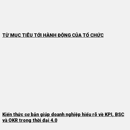
TỪ MỤC TIÊU TỚI HÀNH ĐỘNG CỦA TỔ CHỨC
Kiến thức cơ bản giúp doanh nghiệp hiểu rõ về KPI, BSC
và OKR trong thời đại 4.0