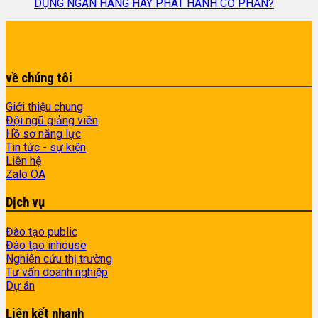
DỤNG NGÂN HÀNG HAY PHÁT HÀNH CỔ PHẦN?
về chúng tôi
Giới thiệu chung
Đội ngũ giảng viên
Hồ sơ năng lực
Tin tức - sự kiện
Liên hệ
Zalo OA
Dịch vụ
Đào tạo public
Đào tạo inhouse
Nghiên cứu thị trường
Tư vấn doanh nghiệp
Dự án
Liên kết nhanh