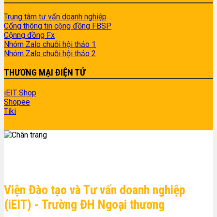
Trung tâm tư vấn doanh nghiệp
Cổng thông tin cộng đồng FBSP
Cộnng đồng Fx
Nhóm Zalo chuỗi hội thảo 1
Nhóm Zalo chuỗi hội thảo 2
THƯƠNG MẠI ĐIỆN TỬ
iEIT Shop
Shopee
Tiki
Viện Đào tạo và Tư vấn doanh nghiệp
(iEIT) - Trường ĐH Ngoại thương