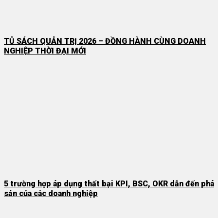
TỦ SÁCH QUẢN TRỊ 2026 – ĐỒNG HÀNH CÙNG DOANH
NGHIỆP THỜI ĐẠI MỚI
5 trường hợp áp dụng thất bại KPI, BSC, OKR dẫn đến phá
sản của các doanh nghiệp