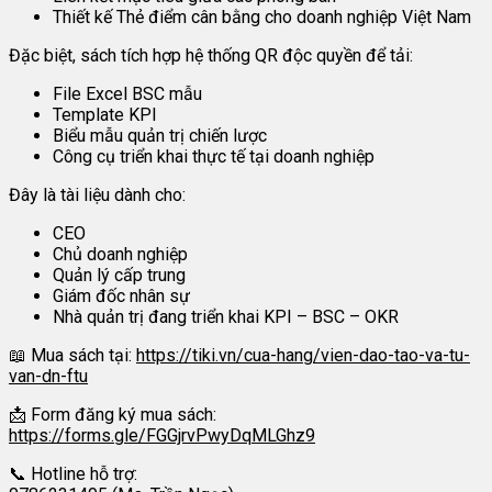
Thiết kế Thẻ điểm cân bằng cho doanh nghiệp Việt Nam
Đặc biệt, sách tích hợp hệ thống QR độc quyền để tải:
File Excel BSC mẫu
Template KPI
Biểu mẫu quản trị chiến lược
Công cụ triển khai thực tế tại doanh nghiệp
Đây là tài liệu dành cho:
CEO
Chủ doanh nghiệp
Quản lý cấp trung
Giám đốc nhân sự
Nhà quản trị đang triển khai KPI – BSC – OKR
📖 Mua sách tại:
https://tiki.vn/cua-hang/vien-dao-tao-va-tu-
van-dn-ftu
📩 Form đăng ký mua sách:
https://forms.gle/FGGjrvPwyDqMLGhz9
📞 Hotline hỗ trợ: