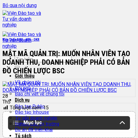
Bỏ qua nội dung
Kiến Thức BSC - KPI - OKR
MẬT MÃ QUẢN TRỊ: MUỐN NHÂN VIÊN TẠO
DOANH THU, DOANH NGHIỆP PHẢI CÓ BẢN
ĐỒ CHIẾN LƯỢC BSC
Giới thiệu
Về chúng tôi
Đội ngũ
Báo chí viết về chúng tôi
28
Dịch vụ
Th5
Đào tạo Public
Tổng lượt xem:
15
Đào tạo Inhouse
Tư vấn doanh nghiệp
Mục lục
Nghiên cứu thị trường
Dự án đã triển khai
Tủ sách