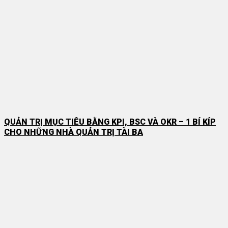
QUẢN TRỊ MỤC TIÊU BẰNG KPI, BSC VÀ OKR – 1 BÍ KÍP
CHO NHỮNG NHÀ QUẢN TRỊ TÀI BA