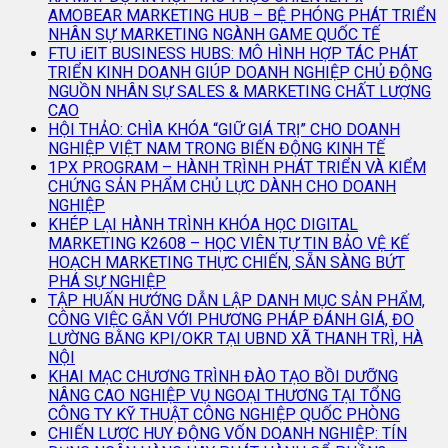
AMOBEAR MARKETING HUB – BỆ PHÓNG PHÁT TRIỂN
NHÂN SỰ MARKETING NGÀNH GAME QUỐC TẾ
FTU iEIT BUSINESS HUBS: MÔ HÌNH HỢP TÁC PHÁT
TRIỂN KINH DOANH GIÚP DOANH NGHIỆP CHỦ ĐỘNG
NGUỒN NHÂN SỰ SALES & MARKETING CHẤT LƯỢNG
CAO
HỘI THẢO: CHÌA KHÓA “GIỮ GIÁ TRỊ” CHO DOANH
NGHIỆP VIỆT NAM TRONG BIẾN ĐỘNG KINH TẾ
1PX PROGRAM – HÀNH TRÌNH PHÁT TRIỂN VÀ KIỂM
CHỨNG SẢN PHẨM CHỦ LỰC DÀNH CHO DOANH
NGHIỆP
KHÉP LẠI HÀNH TRÌNH KHÓA HỌC DIGITAL
MARKETING K2608 – HỌC VIÊN TỰ TIN BẢO VỆ KẾ
HOẠCH MARKETING THỰC CHIẾN, SẴN SÀNG BỨT
PHÁ SỰ NGHIỆP
TẬP HUẤN HƯỚNG DẪN LẬP DANH MỤC SẢN PHẨM,
CÔNG VIỆC GẮN VỚI PHƯƠNG PHÁP ĐÁNH GIÁ, ĐO
LƯỜNG BẰNG KPI/OKR TẠI UBND XÃ THANH TRÌ, HÀ
NỘI
KHAI MẠC CHƯƠNG TRÌNH ĐÀO TẠO BỒI DƯỠNG
NÂNG CAO NGHIỆP VỤ NGOẠI THƯƠNG TẠI TỔNG
CÔNG TY KỸ THUẬT CÔNG NGHIỆP QUỐC PHÒNG
CHIẾN LƯỢC HUY ĐỘNG VỐN DOANH NGHIỆP: TÍN