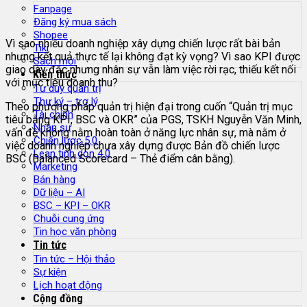
Fanpage
Đăng ký mua sách
Shopee
Vì sao nhiều doanh nghiệp xây dựng chiến lược rất bài bản
Tiki
nhưng kết quả thực tế lại không đạt kỳ vọng? Vì sao KPI được
Sách mới
giao dày đặc nhưng nhân sự vẫn làm việc rời rạc, thiếu kết nối
Kiến thức
với mục tiêu doanh thu?
Tư duy quản trị
Thư ký – trợ lý
Theo phương pháp quản trị hiện đại trong cuốn “Quản trị mục
Tài chính
tiêu bằng KPI, BSC và OKR” của PGS, TSKH Nguyễn Văn Minh,
Nhân sự
vấn đề không nằm hoàn toàn ở năng lực nhân sự, mà nằm ở
Chiến lược 5.0
việc doanh nghiệp chưa xây dựng được Bản đồ chiến lược
Lean tinh gọn 4.0
BSC (Balanced Scorecard – Thẻ điểm cân bằng).
Marketing
Bán hàng
Dữ liệu – AI
BSC – KPI – OKR
Chuỗi cung ứng
Tin học văn phòng
Tin tức
Tin tức – Hội thảo
Sự kiện
Lịch hoạt động
Cộng đồng