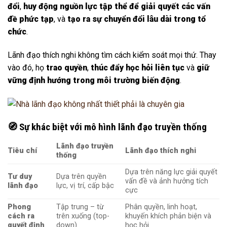
đổi
,
huy động nguồn lực tập thể để giải quyết các vấn
đề phức tạp
, và
tạo ra sự chuyển đổi lâu dài trong tổ
chức
.
Lãnh đạo thích nghi không tìm cách kiểm soát mọi thứ. Thay
vào đó, họ
trao quyền
,
thúc đẩy học hỏi liên tục
và
giữ
vững định hướng trong môi trường biến động
.
🧭 Sự khác biệt với mô hình lãnh đạo truyền thống
Lãnh đạo truyền
Tiêu chí
Lãnh đạo thích nghi
thống
Dựa trên năng lực giải quyết
Tư duy
Dựa trên quyền
vấn đề và ảnh hưởng tích
lãnh đạo
lực, vị trí, cấp bậc
cực
Phong
Tập trung – từ
Phân quyền, linh hoạt,
cách ra
trên xuống (top-
khuyến khích phản biện và
quyết định
down)
học hỏi