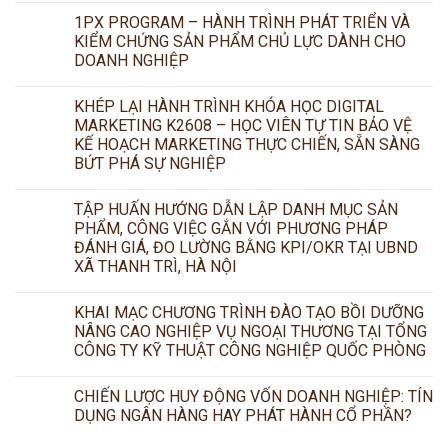
1PX PROGRAM – HÀNH TRÌNH PHÁT TRIỂN VÀ
KIỂM CHỨNG SẢN PHẨM CHỦ LỰC DÀNH CHO
DOANH NGHIỆP
KHÉP LẠI HÀNH TRÌNH KHÓA HỌC DIGITAL
MARKETING K2608 – HỌC VIÊN TỰ TIN BẢO VỆ
KẾ HOẠCH MARKETING THỰC CHIẾN, SẴN SÀNG
BỨT PHÁ SỰ NGHIỆP
TẬP HUẤN HƯỚNG DẪN LẬP DANH MỤC SẢN
PHẨM, CÔNG VIỆC GẮN VỚI PHƯƠNG PHÁP
ĐÁNH GIÁ, ĐO LƯỜNG BẰNG KPI/OKR TẠI UBND
XÃ THANH TRÌ, HÀ NỘI
KHAI MẠC CHƯƠNG TRÌNH ĐÀO TẠO BỒI DƯỠNG
NÂNG CAO NGHIỆP VỤ NGOẠI THƯƠNG TẠI TỔNG
CÔNG TY KỸ THUẬT CÔNG NGHIỆP QUỐC PHÒNG
CHIẾN LƯỢC HUY ĐỘNG VỐN DOANH NGHIỆP: TÍN
DỤNG NGÂN HÀNG HAY PHÁT HÀNH CỔ PHẦN?