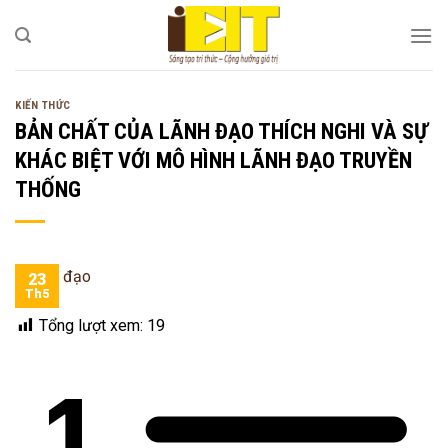
Bỏ
qua
nội
dung
KIẾN THỨC
BẢN CHẤT CỦA LÃNH ĐẠO THÍCH NGHI VÀ SỰ
KHÁC BIỆT VỚI MÔ HÌNH LÃNH ĐẠO TRUYỀN
THỐNG
23
Th5
Tổng lượt xem:
19