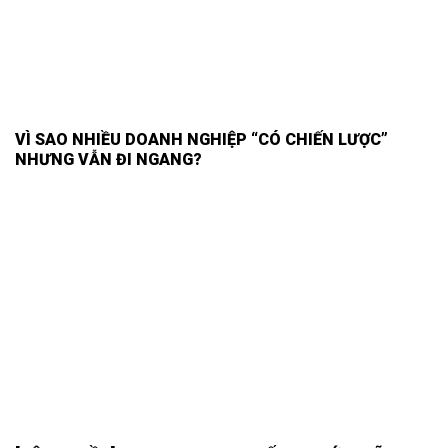
VÌ SAO NHIỀU DOANH NGHIỆP “CÓ CHIẾN LƯỢC”
NHƯNG VẪN ĐI NGANG?