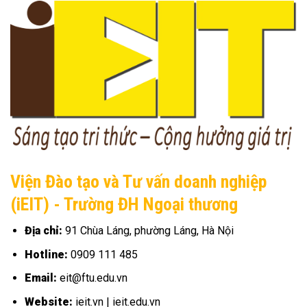
Viện Đào tạo và Tư vấn doanh nghiệp
(iEIT) - Trường ĐH Ngoại thương
Địa chỉ:
91 Chùa Láng, phường Láng, Hà Nội
Hotline:
0909 111 485
Email:
eit@ftu.edu.vn
Website:
ieit.vn | ieit.edu.vn