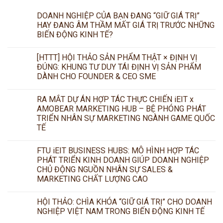
DOANH NGHIỆP CỦA BẠN ĐANG “GIỮ GIÁ TRỊ”
HAY ĐANG ÂM THẦM MẤT GIÁ TRỊ TRƯỚC NHỮNG
BIẾN ĐỘNG KINH TẾ?
[HTTT] HỘI THẢO SẢN PHẨM THẬT × ĐỊNH VỊ
ĐÚNG: KHUNG TƯ DUY TÁI ĐỊNH VỊ SẢN PHẨM
DÀNH CHO FOUNDER & CEO SME
RA MẮT DỰ ÁN HỢP TÁC THỰC CHIẾN iEIT x
AMOBEAR MARKETING HUB – BỆ PHÓNG PHÁT
TRIỂN NHÂN SỰ MARKETING NGÀNH GAME QUỐC
TẾ
FTU iEIT BUSINESS HUBS: MÔ HÌNH HỢP TÁC
PHÁT TRIỂN KINH DOANH GIÚP DOANH NGHIỆP
CHỦ ĐỘNG NGUỒN NHÂN SỰ SALES &
MARKETING CHẤT LƯỢNG CAO
HỘI THẢO: CHÌA KHÓA “GIỮ GIÁ TRỊ” CHO DOANH
NGHIỆP VIỆT NAM TRONG BIẾN ĐỘNG KINH TẾ