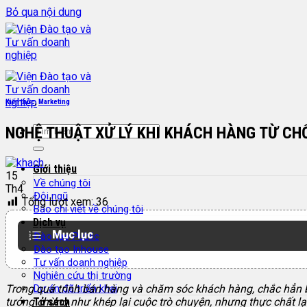
Bỏ qua nội dung
Kiến thức
,
Marketing
NGHỆ THUẬT XỬ LÝ KHI KHÁCH HÀNG TỪ CHỐ
Giới thiệu
15
Về chúng tôi
Th4
Đội ngũ
Tổng lượt xem:
36
Báo chí viết về chúng tôi
Dịch vụ
Mục lục
Đào tạo Public
Đào tạo Inhouse
Tư vấn doanh nghiệp
Nghiên cứu thị trường
Trong quá trình bán hàng và chăm sóc khách hàng, chắc hẳn b
Dự án đã triển khai
tưởng chừng như khép lại cuộc trò chuyện, nhưng thực chất lại
Tủ sách