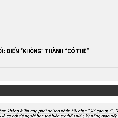
I: BIẾN “KHÔNG” THÀNH “CÓ THỂ”
ạn không ít lần gặp phải những phản hồi như: “Giá cao quá”, “
 là cơ hội để người bán thể hiện sự thấu hiểu, kỹ năng giao tiế