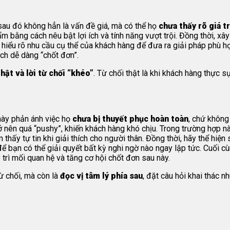
au đó không hẳn là vấn đề giá, mà có thể họ
chưa thấy rõ giá tr
hẩm
bằng cách nêu bật lợi ích và tính năng vượt trội. Đồng thời, 
hiểu rõ nhu cầu cụ thể của khách hàng để đưa ra giải pháp phù hợp
ách dễ dàng “chốt đơn”.
thật và lời từ chối “khéo”
. Từ chối thật là khi khách hàng thực 
 này phản ánh việc họ
chưa bị thuyết phục hoàn toàn
, chứ không
ở nên quá “pushy”, khiến khách hàng khó chịu. Trong trường hợp nà
hấy tự tin khi giải thích cho người thân. Đồng thời, hãy thể hiện
ể bạn có thể giải quyết bất kỳ nghi ngờ nào ngay lập tức. Cuối cù
 trì mối quan hệ và tăng cơ hội chốt đơn sau này.
ừ chối, mà còn là
đọc vị tâm lý phía sau
, đặt câu hỏi khai thác n