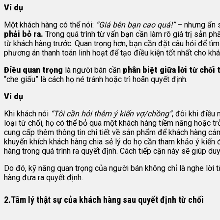
Ví dụ
Một khách hàng có thể nói:
“Giá bên bạn cao quá!”
– nhưng ẩn s
phải bỏ ra.
Trong quá trình từ vấn bạn cần làm rõ giá trị sản p
từ khách hàng trước. Quan trọng hơn, bạn cần đặt câu hỏi để tìm 
phương án thanh toán linh hoạt để tạo điều kiện tốt nhất cho kh
Điều quan trọng
là người bán cần
phân biệt giữa lời từ chối 
“che giấu” là cách họ né tránh hoặc trì hoãn quyết định.
Ví dụ
Khi khách nói
“Tôi cần hỏi thêm ý kiến vợ/chồng”
, đôi khi điều
loại từ chối, họ có thể bỏ qua một khách hàng tiềm năng hoặc tr
cung cấp thêm thông tin chi tiết về sản phẩm để khách hàng cảm t
khuyến khích khách hàng chia sẻ lý do họ cần tham khảo ý kiến đ
hàng trong quá trình ra quyết định. Cách tiếp cận này sẽ giúp duy
Do đó, kỹ năng quan trọng của người bán không chỉ là nghe lời t
hàng đưa ra quyết định.
2.Tâm lý thật sự của khách hàng sau quyết định từ chối