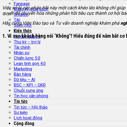
Fanpage
Việc xử lý các phản hồi này một cách khéo léo không chỉ giúp 
Đăng ký mua sách
quyết để chuyển hóa những phản hồi tiêu cực thành cơ hội bá
Shopee
Tiki
Hãy cùng Viện Đào tạo và Tư vấn doanh nghiệp khám phá
ngh
Sách mới
Kiến thức
1. Vì sao khách hàng nói ‘Không’? Hiểu đúng để nắm bắt cơ 
Tư duy quản trị
Thư ký – trợ lý
Tài chính
Nhân sự
Chiến lược 5.0
Lean tinh gọn 4.0
Marketing
Bán hàng
Dữ liệu – AI
BSC – KPI – OKR
Chuỗi cung ứng
Tin học văn phòng
Tin tức
Tin tức – Hội thảo
Sự kiện
Lịch hoạt động
Cộng đồng