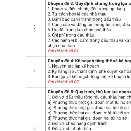
Chuyên đề 3: Quy định chung trong lựa 
1. Phạm vi điều chỉnh, đối tượng áp dụng
2. Tư cách hợp lệ của nhà thầu
3. Đảm bảo cạnh tranh trong đấu thầu
4. Cung cấp và đăng tải thông tin trong đấu
3
5. Ưu đãi trong lựa chọn nhà thầu
6. Chi phí trong đấu thầu
7. Các hành vi bị cấm trong đấu thầu và xử
chọn nhà thầu
Bài thi thử số 01
Chuyên đề 4: Kế hoạch tổng thể và kế ho
1. Nguyên tắc lập kế hoạch
4
2. Kỹ năng lập , thẩm định, phê duyệt kế ho
3. Bài tập về kế hoạch tổng thể, kế hoạch l
Bài thi thử số 02
Chuyên đề 5: Quy trình, thủ tục lựa chọ
1. Đối với đấu thầu rộng rãi, đấu thầu hạn ch
a) Phương thức một giai đoạn một túi hồ sơ
b) Phương thức một giai đoạn hai túi hồ sơ
c) Phương thức hai giai đoạn một túi hồ sơ
d) Phương thức hai giai đoạn hai túi hồ sơ
2. Đối với chào hàng cạnh tranh
5
3. Đối với chỉ định thầu