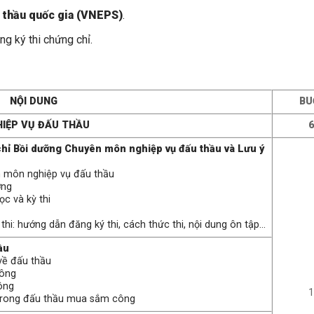
 thầu quốc gia (VNEPS)
.
ăng ký thi chứng chỉ.
NỘI DUNG
BU
HIỆP VỤ ĐẤU THẦU
6
hỉ Bồi dưỡng Chuyên môn nghiệp vụ đấu thầu và Lưu ý
n môn nghiệp vụ đấu thầu
ỡng
ọc và kỳ thi
thi: hướng dẫn đăng ký thi, cách thức thi, nội dung ôn tập…
ầu
 về đấu thầu
công
ông
1
 trong đấu thầu mua sắm công