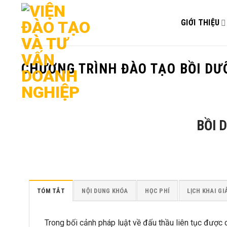
Bỏ
qua
GIỚI THIỆU
nội
dung
CHƯƠNG TRÌNH ĐÀO TẠO BỒI DƯ
BỒI 
TÓM TẮT
NỘI DUNG KHÓA
HỌC PHÍ
LỊCH KHAI GI
Trong bối cảnh pháp luật về đấu thầu liên tục được