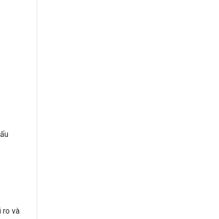
đấu
 ro và