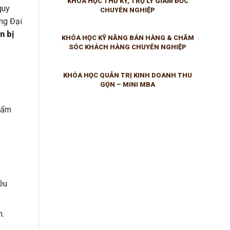
KHÓA HỌC THƯ KÝ, TRỢ LÝ GIÁM ĐỐC
quy
CHUYÊN NGHIỆP
ng Đại
n bị
KHÓA HỌC KỸ NĂNG BÁN HÀNG & CHĂM
SÓC KHÁCH HÀNG CHUYÊN NGHIỆP
KHÓA HỌC QUẢN TRỊ KINH DOANH THU
GỌN – MINI MBA
thẩm
êu
n.