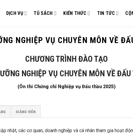
DỊCH VỤ
TỦ SÁCH
KIẾN THỨC
TIN TỨC
CỘ
ỠNG NGHIỆP VỤ CHUYÊN MÔN VỀ ĐẤ
CHƯƠNG TRÌNH ĐÀO TẠO
DƯỠNG NGHIỆP VỤ CHUYÊN MÔN VỀ ĐẤU
(Ôn thi Chứng chỉ Nghiệp vụ Đấu thầu 2025)
ẢNG
GIẢNG VIÊN
 cập nhật, các cơ quan, doanh nghiệp và cá nhân tham gia hoạt độ