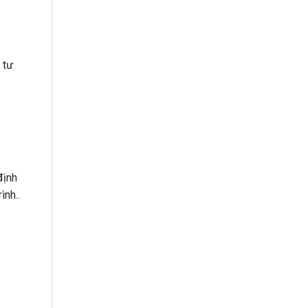
 tư
định
ình..