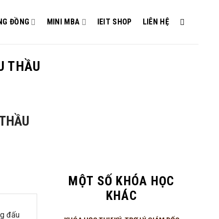
NG ĐỒNG
MINI MBA
IEIT SHOP
LIÊN HỆ
U THẦU
 THẦU
MỘT SỐ KHÓA HỌC
KHÁC
ng đấu