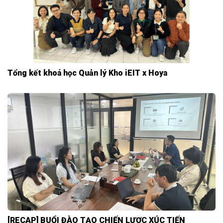
Tổng kết khoá học Quản lý Kho iEIT x Hoya
[RECAP] BUỔI ĐÀO TẠO CHIẾN LƯỢC XÚC TIẾN