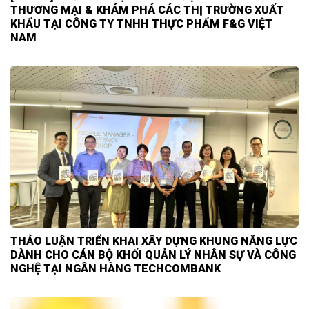
THƯƠNG MẠI & KHÁM PHÁ CÁC THỊ TRƯỜNG XUẤT
KHẨU TẠI CÔNG TY TNHH THỰC PHẨM F&G VIỆT
NAM
THẢO LUẬN TRIỂN KHAI XÂY DỰNG KHUNG NĂNG LỰC
DÀNH CHO CÁN BỘ KHỐI QUẢN LÝ NHÂN SỰ VÀ CÔNG
NGHỆ TẠI NGÂN HÀNG TECHCOMBANK