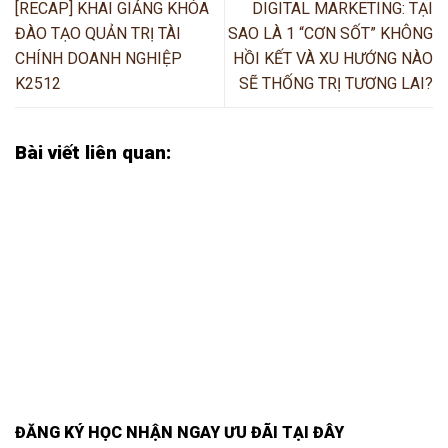
[RECAP] KHAI GIẢNG KHÓA
DIGITAL MARKETING: TẠI
ĐÀO TẠO QUẢN TRỊ TÀI
SAO LÀ 1 “CƠN SỐT” KHÔNG
CHÍNH DOANH NGHIỆP
HỒI KẾT VÀ XU HƯỚNG NÀO
K2512
SẼ THỐNG TRỊ TƯƠNG LAI?
Bài viết liên quan:
ĐĂNG KÝ HỌC NHẬN NGAY ƯU ĐÃI TẠI ĐÂY