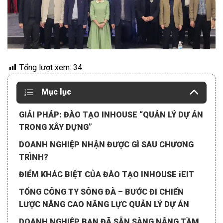
Tổng lượt xem:
34
Mục lục
GIẢI PHÁP: ĐÀO TẠO INHOUSE “QUẢN LÝ DỰ ÁN
TRONG XÂY DỰNG”
DOANH NGHIỆP NHẬN ĐƯỢC GÌ SAU CHƯƠNG
TRÌNH?
ĐIỂM KHÁC BIỆT CỦA ĐÀO TẠO INHOUSE iEIT
TỔNG CÔNG TY SÔNG ĐÀ – BƯỚC ĐI CHIẾN
LƯỢC NÂNG CAO NĂNG LỰC QUẢN LÝ DỰ ÁN
DOANH NGHIỆP BẠN ĐÃ SẴN SÀNG NÂNG TẦM