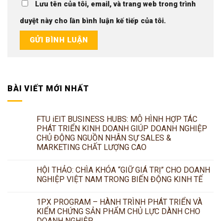
Lưu tên của tôi, email, và trang web trong trình
duyệt này cho lần bình luận kế tiếp của tôi.
BÀI VIẾT MỚI NHẤT
FTU iEIT BUSINESS HUBS: MÔ HÌNH HỢP TÁC
PHÁT TRIỂN KINH DOANH GIÚP DOANH NGHIỆP
CHỦ ĐỘNG NGUỒN NHÂN SỰ SALES &
MARKETING CHẤT LƯỢNG CAO
HỘI THẢO: CHÌA KHÓA “GIỮ GIÁ TRỊ” CHO DOANH
NGHIỆP VIỆT NAM TRONG BIẾN ĐỘNG KINH TẾ
1PX PROGRAM – HÀNH TRÌNH PHÁT TRIỂN VÀ
KIỂM CHỨNG SẢN PHẨM CHỦ LỰC DÀNH CHO
DOANH NGHIỆP