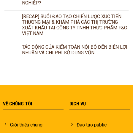
NGHIỆP?
[RECAP] BUỔI ĐÀO TẠO CHIẾN LƯỢC XÚC TIẾN
THƯƠNG MẠI & KHÁM PHÁ CÁC THỊ TRƯỜNG
XUẤT KHẨU TẠI CÔNG TY TNHH THỰC PHẨM F&G
VIỆT NAM
TÁC ĐỘNG CỦA KIỂM TOÁN NỘI BỘ ĐẾN BIÊN LỢI
NHUẬN VÀ CHI PHÍ SỬ DỤNG VỐN
VỀ CHÚNG TÔI
DỊCH VỤ
Giới thiệu chung
Đào tạo public