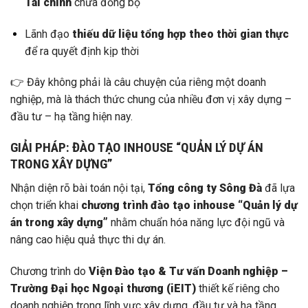
Tài chính
chưa đồng bộ
Lãnh đạo
thiếu dữ liệu tổng hợp theo thời gian thực
để ra quyết định kịp thời
👉 Đây không phải là câu chuyện của riêng một doanh
nghiệp, mà là thách thức chung của nhiều đơn vị xây dựng –
đầu tư – hạ tầng hiện nay.
GIẢI PHÁP: ĐÀO TẠO INHOUSE “QUẢN LÝ DỰ ÁN
TRONG XÂY DỰNG”
Nhận diện rõ bài toán nội tại,
Tổng công ty Sông Đà
đã lựa
chọn triển khai
chương trình đào tạo inhouse “Quản lý dự
án trong xây dựng”
nhằm chuẩn hóa năng lực đội ngũ và
nâng cao hiệu quả thực thi dự án.
Chương trình do
Viện Đào tạo & Tư vấn Doanh nghiệp –
Trường Đại học Ngoại thương (iEIT)
thiết kế riêng cho
doanh nghiệp trong lĩnh vực xây dựng, đầu tư và hạ tầng.