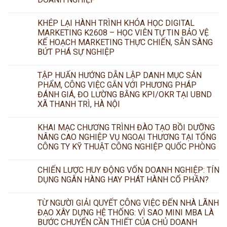
KHÉP LẠI HÀNH TRÌNH KHÓA HỌC DIGITAL
MARKETING K2608 – HỌC VIÊN TỰ TIN BẢO VỆ
KẾ HOẠCH MARKETING THỰC CHIẾN, SẴN SÀNG
BỨT PHÁ SỰ NGHIỆP
TẬP HUẤN HƯỚNG DẪN LẬP DANH MỤC SẢN
PHẨM, CÔNG VIỆC GẮN VỚI PHƯƠNG PHÁP
ĐÁNH GIÁ, ĐO LƯỜNG BẰNG KPI/OKR TẠI UBND
XÃ THANH TRÌ, HÀ NỘI
KHAI MẠC CHƯƠNG TRÌNH ĐÀO TẠO BỒI DƯỠNG
NÂNG CAO NGHIỆP VỤ NGOẠI THƯƠNG TẠI TỔNG
CÔNG TY KỸ THUẬT CÔNG NGHIỆP QUỐC PHÒNG
CHIẾN LƯỢC HUY ĐỘNG VỐN DOANH NGHIỆP: TÍN
DỤNG NGÂN HÀNG HAY PHÁT HÀNH CỔ PHẦN?
TỪ NGƯỜI GIẢI QUYẾT CÔNG VIỆC ĐẾN NHÀ LÃNH
ĐẠO XÂY DỰNG HỆ THỐNG: VÌ SAO MINI MBA LÀ
BƯỚC CHUYỂN CẦN THIẾT CỦA CHỦ DOANH