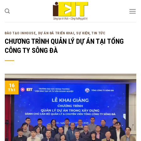
Bỏ
qua
nội
dung
ĐÀO TẠO INHOUSE
,
DỰ ÁN ĐÃ TRIỂN KHAI
,
SỰ KIỆN
,
TIN TỨC
CHƯƠNG TRÌNH QUẢN LÝ DỰ ÁN TẠI TỔNG
CÔNG TY SÔNG ĐÀ
16
Th1