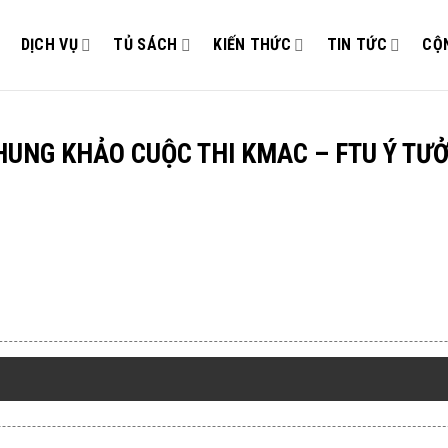
DỊCH VỤ
TỦ SÁCH
KIẾN THỨC
TIN TỨC
CỘ
HUNG KHẢO CUỘC THI KMAC – FTU Ý TƯ