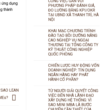
CÔNG VIỆC GẮN VỚI
ệc ứng dụng
PHƯƠNG PHÁP ĐÁNH GIÁ,
ng thành
ĐO LƯỜNG BẰNG KPI/OKR
TẠI UBND XÃ THANH TRÌ, HÀ
NỘI
KHAI MẠC CHƯƠNG TRÌNH
ĐÀO TẠO BỒI DƯỠNG NÂNG
CAO NGHIỆP VỤ NGOẠI
THƯƠNG TẠI TỔNG CÔNG TY
KỸ THUẬT CÔNG NGHIỆP
QUỐC PHÒNG
CHIẾN LƯỢC HUY ĐỘNG VỐN
DOANH NGHIỆP: TÍN DỤNG
NGÂN HÀNG HAY PHÁT
HÀNH CỔ PHẦN?
Ì SAO LEAN
TỪ NGƯỜI GIẢI QUYẾT CÔNG
VIỆC ĐẾN NHÀ LÃNH ĐẠO
SMEs?
XÂY DỰNG HỆ THỐNG: VÌ
SAO MINI MBA LÀ BƯỚC
CHUYỂN CẦN THIẾT CỦA