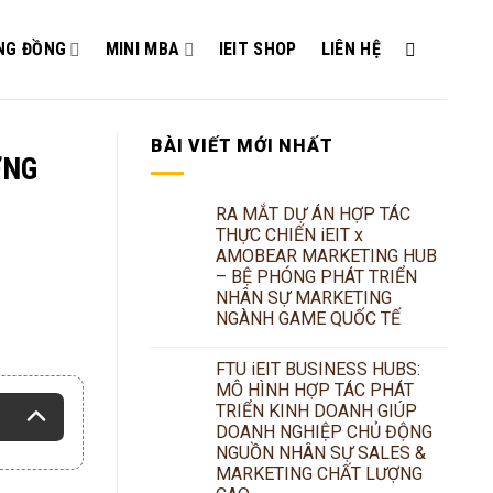
NG ĐỒNG
MINI MBA
IEIT SHOP
LIÊN HỆ
BÀI VIẾT MỚI NHẤT
ỞNG
RA MẮT DỰ ÁN HỢP TÁC
THỰC CHIẾN iEIT x
AMOBEAR MARKETING HUB
– BỆ PHÓNG PHÁT TRIỂN
NHÂN SỰ MARKETING
NGÀNH GAME QUỐC TẾ
FTU iEIT BUSINESS HUBS:
MÔ HÌNH HỢP TÁC PHÁT
TRIỂN KINH DOANH GIÚP
DOANH NGHIỆP CHỦ ĐỘNG
NGUỒN NHÂN SỰ SALES &
MARKETING CHẤT LƯỢNG