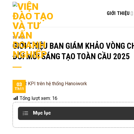
Bỏ
qua
GIỚI THIỆU
nội
dung
SỰ KIỆN
GIỚI THIỆU BAN GIÁM KHẢO VÒNG C
ĐỔI MỚI SÁNG TẠO TOÀN CẦU 2025
03
Th11
Tổng lượt xem:
16
Mục lục