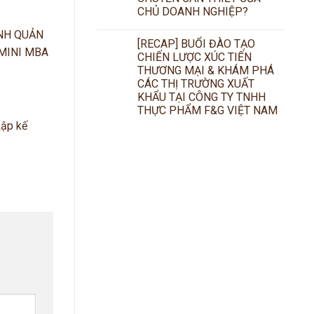
CHỦ DOANH NGHIỆP?
NH QUẢN
[RECAP] BUỔI ĐÀO TẠO
 MINI MBA
CHIẾN LƯỢC XÚC TIẾN
THƯƠNG MẠI & KHÁM PHÁ
CÁC THỊ TRƯỜNG XUẤT
KHẨU TẠI CÔNG TY TNHH
THỰC PHẨM F&G VIỆT NAM
Lập kế