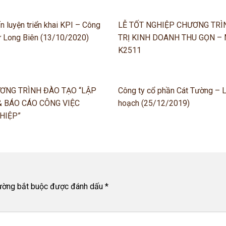
n luyện triển khai KPI – Công
LỄ TỐT NGHIỆP CHƯƠNG TRÌ
ư Long Biên (13/10/2020)
TRỊ KINH DOANH THU GỌN –
K2511
ƠNG TRÌNH ĐÀO TẠO “LẬP
Công ty cổ phần Cát Tường – 
& BÁO CÁO CÔNG VIỆC
hoạch (25/12/2019)
HIỆP”
rường bắt buộc được đánh dấu
*