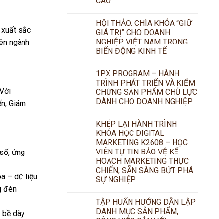
CAO
HỘI THẢO: CHÌA KHÓA “GIỮ
 xuất sắc
GIÁ TRỊ” CHO DOANH
NGHIỆP VIỆT NAM TRONG
yên ngành
BIẾN ĐỘNG KINH TẾ
1PX PROGRAM – HÀNH
TRÌNH PHÁT TRIỂN VÀ KIỂM
 Với
CHỨNG SẢN PHẨM CHỦ LỰC
DÀNH CHO DOANH NGHIỆP
ến, Giám
KHÉP LẠI HÀNH TRÌNH
KHÓA HỌC DIGITAL
MARKETING K2608 – HỌC
VIÊN TỰ TIN BẢO VỆ KẾ
 số, ứng
HOẠCH MARKETING THỰC
CHIẾN, SẴN SÀNG BỨT PHÁ
a – dữ liệu
SỰ NGHIỆP
g đèn
TẬP HUẤN HƯỚNG DẪN LẬP
DANH MỤC SẢN PHẨM,
 bề dày