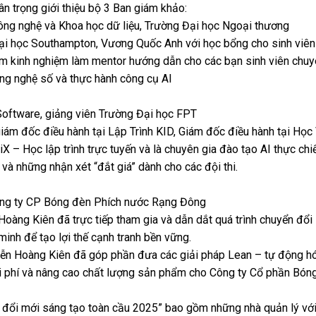
n trọng giới thiệu bộ 3 Ban giám khảo:
ng nghệ và Khoa học dữ liệu, Trường Đại học Ngoại thương
Đại học Southampton, Vương Quốc Anh với học bổng cho sinh viên
năm kinh nghiệm làm mentor hướng dẫn cho các bạn sinh viên chu
ông nghệ số và thực hành công cụ AI
oftware, giảng viên Trường Đại học FPT
m đốc điều hành tại Lập Trình KID, Giám đốc điều hành tại Học
 – Học lập trình trực tuyến và là chuyên gia đào tạo AI thực chi
và những nhận xét “đắt giá” dành cho các đội thi.
ng ty CP Bóng đèn Phích nước Rạng Đông
àng Kiên đã trực tiếp tham gia và dẫn dắt quá trình chuyển đổi
inh để tạo lợi thế cạnh tranh bền vững.
yễn Hoàng Kiên đã góp phần đưa các giải pháp Lean – tự động hó
chi phí và nâng cao chất lượng sản phẩm cho Công ty Cổ phần Bón
đổi mới sáng tạo toàn cầu 2025” bao gồm những nhà quản lý với