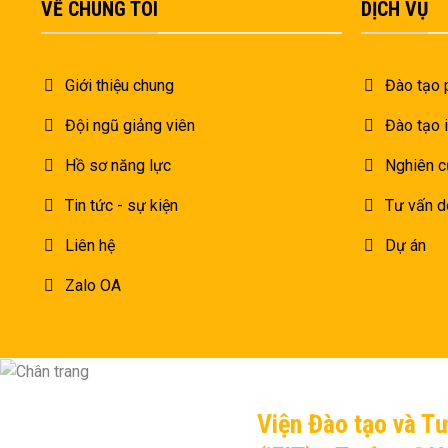
VỀ CHÚNG TÔI
DỊCH VỤ
Giới thiệu chung
Đào tạo 
Đội ngũ giảng viên
Đào tạo 
Hồ sơ năng lực
Nghiên c
Tin tức - sự kiện
Tư vấn d
Liên hệ
Dự án
Zalo OA
Viện Đào tạo và T