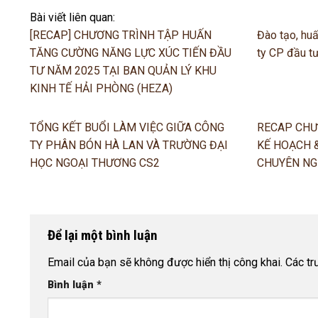
Bài viết liên quan:
[RECAP] CHƯƠNG TRÌNH TẬP HUẤN
Đào tạo, huấ
TĂNG CƯỜNG NĂNG LỰC XÚC TIẾN ĐẦU
ty CP đầu t
TƯ NĂM 2025 TẠI BAN QUẢN LÝ KHU
KINH TẾ HẢI PHÒNG (HEZA)
TỔNG KẾT BUỔI LÀM VIỆC GIỮA CÔNG
RECAP CHƯ
TY PHÂN BÓN HÀ LAN VÀ TRƯỜNG ĐẠI
KẾ HOẠCH 
HỌC NGOẠI THƯƠNG CS2
CHUYÊN NG
Để lại một bình luận
Email của bạn sẽ không được hiển thị công khai.
Các t
Bình luận
*