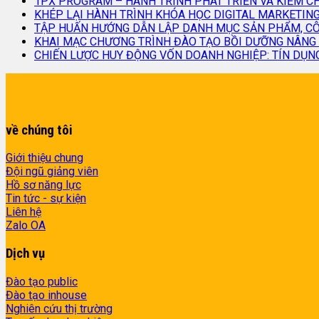
1PX PROGRAM – HÀNH TRÌNH PHÁT TRIỂN VÀ KIỂM 
KHÉP LẠI HÀNH TRÌNH KHÓA HỌC DIGITAL MARKETING
TẬP HUẤN HƯỚNG DẪN LẬP DANH MỤC SẢN PHẨM, CÔN
KHAI MẠC CHƯƠNG TRÌNH ĐÀO TẠO BỒI DƯỠNG NÂNG 
CHIẾN LƯỢC HUY ĐỘNG VỐN DOANH NGHIỆP: TÍN DỤN
về chúng tôi
Giới thiệu chung
Đội ngũ giảng viên
Hồ sơ năng lực
Tin tức - sự kiện
Liên hệ
Zalo OA
Dịch vụ
Đào tạo public
Đào tạo inhouse
Nghiên cứu thị trường