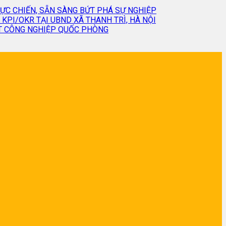
HỰC CHIẾN, SẴN SÀNG BỨT PHÁ SỰ NGHIỆP
PI/OKR TẠI UBND XÃ THANH TRÌ, HÀ NỘI
ẬT CÔNG NGHIỆP QUỐC PHÒNG