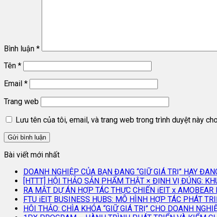
Bình luận
*
Tên
*
Email
*
Trang web
Lưu tên của tôi, email, và trang web trong trình duyệt này cho 
Bài viết mới nhất
DOANH NGHIỆP CỦA BẠN ĐANG “GIỮ GIÁ TRỊ” HAY ĐA
[HTTT] HỘI THẢO SẢN PHẨM THẬT × ĐỊNH VỊ ĐÚNG: 
RA MẮT DỰ ÁN HỢP TÁC THỰC CHIẾN iEIT x AMOBEA
FTU iEIT BUSINESS HUBS: MÔ HÌNH HỢP TÁC PHÁT 
HỘI THẢO: CHÌA KHÓA “GIỮ GIÁ TRỊ” CHO DOANH NGH