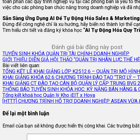
toàn phần các quy trình nghiệp vụ tại các phòng ban là yếu tố t
việc cho các phòng ban chức năng trong doanh nghiệp và đã nhậ
Sẵn Sàng Ứng Dụng AI Để Tự Động Hóa Sales & Marketin
Đừng để công nghệ chỉ là xu hướng, hãy biến nó thành lợi thế c
Tìm hiểu chi tiết và đăng ký khóa học
“AI Tự Động Hóa Quy Tr
Đánh giá bài đăng này post
TUYỂN SINH KHÓA QUẢN TRỊ TÀI CHÍNH DOANH NGHIỆP
GIỚI THIỆU DIỄN GIẢ HỘI THẢO “QUẢN TRỊ NHÂN LỰC THẾ H
Bài viết liên quan:
TỔNG KẾT LỄ KHAI GIẢNG LỚP K2512.6 – QUẢN TRỊ MÔ HÌN
KHAI GIẢNG KHÓA 62.6 CHƯƠNG TRÌNH ĐÀO TẠO “TRỢ LÝ –
KHAI GIẢNG CT ĐÀO TẠO CÁN BỘ QUẢN LÝ CẤP TRUNG BVG 
THÔNG BÁO TUYỂN SINH KHÓA HỌC: KỸ NĂNG BÁN HÀNG &
Tổng kết khoá học Quản lý Kho iEIT x Hoya
[HTTT] CHƯƠNG TRÌNH HỖ TRỢ DOANH NGHIỆP ASEAN VỪA 
Để lại một bình luận
Email của bạn sẽ không được hiển thị công khai.
Các trường bắ