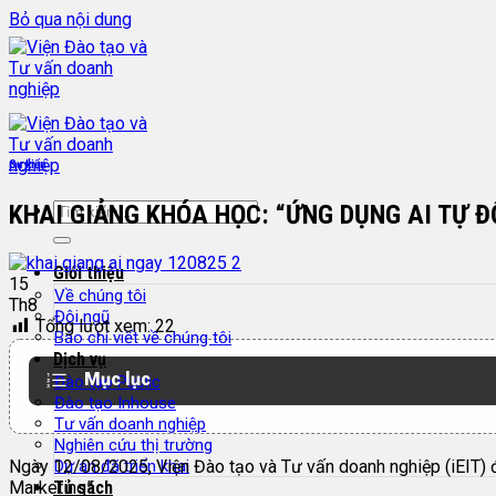
Bỏ qua nội dung
Sự kiện
KHAI GIẢNG KHÓA HỌC: “ỨNG DỤNG AI TỰ 
Giới thiệu
15
Về chúng tôi
Th8
Đội ngũ
Tổng lượt xem:
22
Báo chí viết về chúng tôi
Dịch vụ
Mục lục
Đào tạo Public
Đào tạo Inhouse
Tư vấn doanh nghiệp
Nghiên cứu thị trường
Ngày 12/08/2025, Viện Đào tạo và Tư vấn doanh nghiệp (iEIT) đ
Dự án đã triển khai
Marketing”.
Tủ sách