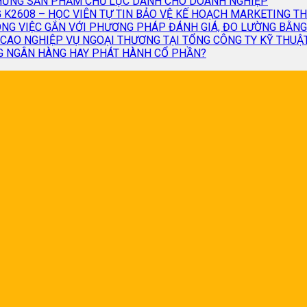
CHỨNG SẢN PHẨM CHỦ LỰC DÀNH CHO DOANH NGHIỆP
 K2608 – HỌC VIÊN TỰ TIN BẢO VỆ KẾ HOẠCH MARKETING T
G VIỆC GẮN VỚI PHƯƠNG PHÁP ĐÁNH GIÁ, ĐO LƯỜNG BẰNG K
CAO NGHIỆP VỤ NGOẠI THƯƠNG TẠI TỔNG CÔNG TY KỸ THU
G NGÂN HÀNG HAY PHÁT HÀNH CỔ PHẦN?