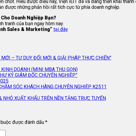
hen chốt. Hiểu được điều này, Viện iEIT đã và đang triển khai thà
n được những phản hồi rất tích cực từ phía doanh nghiệp.
g Cho Doanh Nghiệp Bạn?
ạnh tranh của bạn ngay hôm nay.
ình Sales & Marketing”
tại đây
Ệ MỚI – TƯ DUY ĐỔI MỚI & GIẢI PHÁP THỰC CHIẾN”
H KINH DOANH (MINI MBA THU GỌN)
 THƯ KÝ GIÁM ĐỐC CHUYÊN NGHIỆP”
2025
 CHĂM SÓC KHÁCH HÀNG CHUYÊN NGHIỆP K2511
& NHỎ XUẤT KHẨU TRÊN NỀN TẢNG TRỰC TUYẾN
t buộc được đánh dấu
*