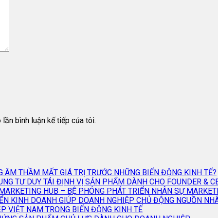
lần bình luận kế tiếp của tôi.
NG ÂM THẦM MẤT GIÁ TRỊ TRƯỚC NHỮNG BIẾN ĐỘNG KINH TẾ?
KHUNG TƯ DUY TÁI ĐỊNH VỊ SẢN PHẨM DÀNH CHO FOUNDER & 
R MARKETING HUB – BỆ PHÓNG PHÁT TRIỂN NHÂN SỰ MARKE
TRIỂN KINH DOANH GIÚP DOANH NGHIỆP CHỦ ĐỘNG NGUỒN NH
IỆP VIỆT NAM TRONG BIẾN ĐỘNG KINH TẾ