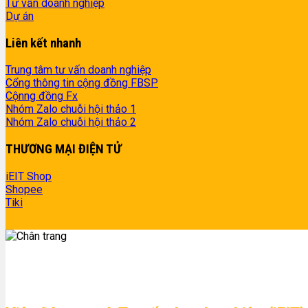
Tư vấn doanh nghiệp
Dự án
Liên kết nhanh
Trung tâm tư vấn doanh nghiệp
Cổng thông tin cộng đồng FBSP
Cộnng đồng Fx
Nhóm Zalo chuỗi hội thảo 1
Nhóm Zalo chuỗi hội thảo 2
THƯƠNG MẠI ĐIỆN TỬ
iEIT Shop
Shopee
Tiki