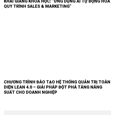
KHAI GIẢNG KHÓA HỌC: “ỨNG DỤNG AI TỰ ĐỘNG HÓA
QUY TRÌNH SALES & MARKETING”
CHƯƠNG TRÌNH ĐÀO TẠO HỆ THỐNG QUẢN TRỊ TOÀN
DIỆN LEAN 4.0 – GIẢI PHÁP ĐỘT PHÁ TĂNG NĂNG
SUẤT CHO DOANH NGHIỆP