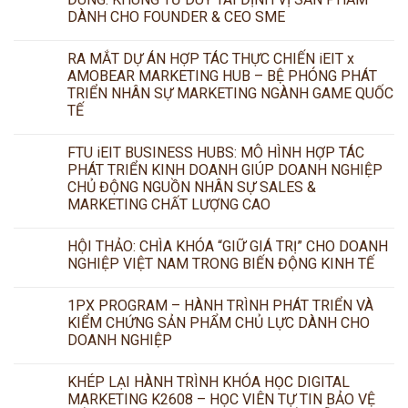
DÀNH CHO FOUNDER & CEO SME
RA MẮT DỰ ÁN HỢP TÁC THỰC CHIẾN iEIT x
AMOBEAR MARKETING HUB – BỆ PHÓNG PHÁT
TRIỂN NHÂN SỰ MARKETING NGÀNH GAME QUỐC
TẾ
FTU iEIT BUSINESS HUBS: MÔ HÌNH HỢP TÁC
PHÁT TRIỂN KINH DOANH GIÚP DOANH NGHIỆP
CHỦ ĐỘNG NGUỒN NHÂN SỰ SALES &
MARKETING CHẤT LƯỢNG CAO
HỘI THẢO: CHÌA KHÓA “GIỮ GIÁ TRỊ” CHO DOANH
NGHIỆP VIỆT NAM TRONG BIẾN ĐỘNG KINH TẾ
1PX PROGRAM – HÀNH TRÌNH PHÁT TRIỂN VÀ
KIỂM CHỨNG SẢN PHẨM CHỦ LỰC DÀNH CHO
DOANH NGHIỆP
KHÉP LẠI HÀNH TRÌNH KHÓA HỌC DIGITAL
MARKETING K2608 – HỌC VIÊN TỰ TIN BẢO VỆ