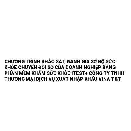
CHƯƠNG TRÌNH KHẢO SÁT, ĐÁNH GIÁ SƠ BỘ SỨC
KHỎE CHUYỂN ĐỔI SỐ CỦA DOANH NGHIỆP BẰNG
PHẦN MỀM KHÁM SỨC KHỎE iTEST+ CÔNG TY TNHH
THƯƠNG MẠI DỊCH VỤ XUẤT NHẬP KHẨU VINA T&T