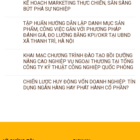
KẾ HOẠCH MARKETING THỰC CHIẾN, SẴN SÀNG
BỨT PHÁ SỰ NGHIỆP
TẬP HUẤN HƯỚNG DẪN LẬP DANH MỤC SẢN
PHẨM, CÔNG VIỆC GẮN VỚI PHƯƠNG PHÁP
ĐÁNH GIÁ, ĐO LƯỜNG BẰNG KPI/OKR TẠI UBND
XÃ THANH TRÌ, HÀ NỘI
KHAI MẠC CHƯƠNG TRÌNH ĐÀO TẠO BỒI DƯỠNG
NÂNG CAO NGHIỆP VỤ NGOẠI THƯƠNG TẠI TỔNG
CÔNG TY KỸ THUẬT CÔNG NGHIỆP QUỐC PHÒNG
CHIẾN LƯỢC HUY ĐỘNG VỐN DOANH NGHIỆP: TÍN
DỤNG NGÂN HÀNG HAY PHÁT HÀNH CỔ PHẦN?