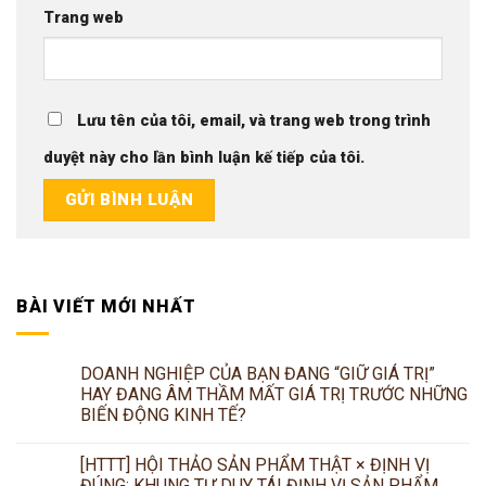
Trang web
Lưu tên của tôi, email, và trang web trong trình
duyệt này cho lần bình luận kế tiếp của tôi.
BÀI VIẾT MỚI NHẤT
DOANH NGHIỆP CỦA BẠN ĐANG “GIỮ GIÁ TRỊ”
HAY ĐANG ÂM THẦM MẤT GIÁ TRỊ TRƯỚC NHỮNG
BIẾN ĐỘNG KINH TẾ?
[HTTT] HỘI THẢO SẢN PHẨM THẬT × ĐỊNH VỊ
ĐÚNG: KHUNG TƯ DUY TÁI ĐỊNH VỊ SẢN PHẨM