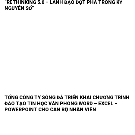
“RETHINKING 5.0 – LÃNH ĐẠO ĐỘT PHÁ TRONG KỶ
NGUYÊN SỐ”
TỔNG CÔNG TY SÔNG ĐÀ TRIỂN KHAI CHƯƠNG TRÌNH
ĐÀO TẠO TIN HỌC VĂN PHÒNG WORD – EXCEL –
POWERPOINT CHO CÁN BỘ NHÂN VIÊN