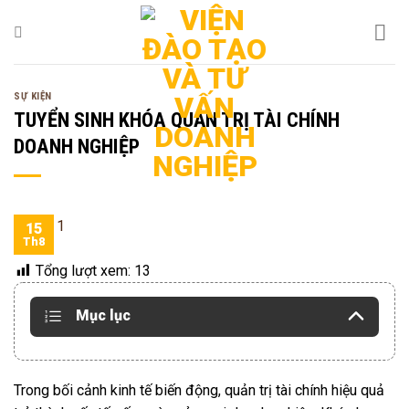
Bỏ
qua
nội
dung
SỰ KIỆN
TUYỂN SINH KHÓA QUẢN TRỊ TÀI CHÍNH
DOANH NGHIỆP
15
Th8
Tổng lượt xem:
13
Mục lục
Trong bối cảnh kinh tế biến động, quản trị tài chính hiệu quả