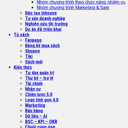
Nhóm chương trình theo chức năng, nhiệm vụ
Nhóm chương trình Marketing & Sale
Đào tạo Inhouse
Tư vấn doanh nghiệp
Nghiên cứu thị trường
Dự án đã triển khai
Tủ sách
Fanpage
Đăng ký mua sách
Shopee
Tiki
Sách mới
Kiến thức
Tư duy quản trị
Thư ký – trợ lý
Tài chính
Nhân sự
Chiến lược 5.0
Lean tinh gọn 4.0
Marketing
Bán hàng
Dữ liệu – AI
BSC – KPI – OKR
Chuỗi cung ứng