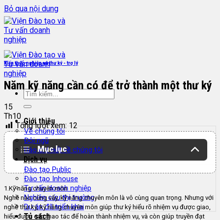
Bỏ qua nội dung
Kiến thức nghiệp vụ thư ký - trợ lý
Năm kỹ năng cần có để trở thành một thư ký
15
Th10
Giới thiệu
Tổng lượt xem:
12
Về chúng tôi
Đội ngũ
Mục lục
Báo chí viết về chúng tôi
Dịch vụ
Đào tạo Public
Đào tạo Inhouse
Tư vấn doanh nghiệp
1.Kỹ năng chuyên môn
Nghiên cứu thị trường
Nghề nào cũng vậy, kỹ năng chuyên môn là vô cùng quan trọng. Nhưng với
Dự án đã triển khai
nghề thư ký, kỹ năng chuyên môn giúp thư ký hiểu rõ nhiệm vụ được giao,
Tủ sách
hiểu được các thao tác để hoàn thành nhiệm vụ, và còn giúp truyền đạt