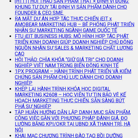
[HTTT] HỘI THẢO SẢN PHẨM THẬT × ĐỊNH VỊ ĐÚNG:
KHUNG TƯ DUY TÁI ĐỊNH VỊ SẢN PHẨM DÀNH CHO
FOUNDER & CEO SME
RA MẮT DỰ ÁN HỢP TÁC THỰC CHIẾN iEIT x
AMOBEAR MARKETING HUB – BỆ PHÓNG PHÁT TRIỂN
NHÂN SỰ MARKETING NGÀNH GAME QUỐC TẾ
FTU iEIT BUSINESS HUBS: MÔ HÌNH HỢP TÁC PHÁT
TRIỂN KINH DOANH GIÚP DOANH NGHIỆP CHỦ ĐỘNG
NGUỒN NHÂN SỰ SALES & MARKETING CHẤT LƯỢNG
CAO
HỘI THẢO: CHÌA KHÓA “GIỮ GIÁ TRỊ” CHO DOANH
NGHIỆP VIỆT NAM TRONG BIẾN ĐỘNG KINH TẾ
1PX PROGRAM – HÀNH TRÌNH PHÁT TRIỂN VÀ KIỂM
CHỨNG SẢN PHẨM CHỦ LỰC DÀNH CHO DOANH
NGHIỆP
KHÉP LẠI HÀNH TRÌNH KHÓA HỌC DIGITAL
MARKETING K2608 – HỌC VIÊN TỰ TIN BẢO VỆ KẾ
HOẠCH MARKETING THỰC CHIẾN, SẴN SÀNG BỨT
PHÁ SỰ NGHIỆP
TẬP HUẤN HƯỚNG DẪN LẬP DANH MỤC SẢN PHẨM,
CÔNG VIỆC GẮN VỚI PHƯƠNG PHÁP ĐÁNH GIÁ, ĐO
LƯỜNG BẰNG KPI/OKR TẠI UBND XÃ THANH TRÌ, HÀ
NỘI
KHAI MẠC CHƯƠNG TRÌNH ĐÀO TẠO BỒI DƯỠNG