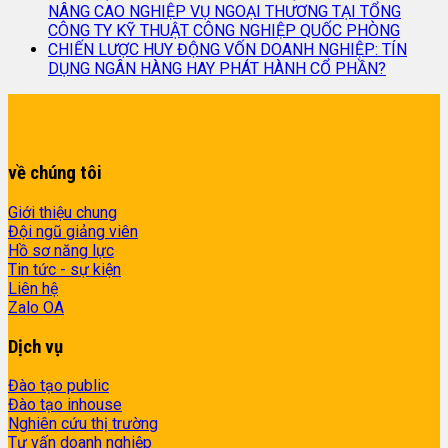
NÂNG CAO NGHIỆP VỤ NGOẠI THƯƠNG TẠI TỔNG
CÔNG TY KỸ THUẬT CÔNG NGHIỆP QUỐC PHÒNG
CHIẾN LƯỢC HUY ĐỘNG VỐN DOANH NGHIỆP: TÍN
DỤNG NGÂN HÀNG HAY PHÁT HÀNH CỔ PHẦN?
về chúng tôi
Giới thiệu chung
Đội ngũ giảng viên
Hồ sơ năng lực
Tin tức - sự kiện
Liên hệ
Zalo OA
Dịch vụ
Đào tạo public
Đào tạo inhouse
Nghiên cứu thị trường
Tư vấn doanh nghiệp