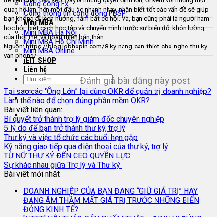
đề liên quan đến sếp. Đây là những quyết định lớn, đi kèm với những mối
Cộng đồng Fx
quan hệ lớn, nên một đầu óc nhanh nhạy, nhận biết tốt các vấn đề sẽ giúp
Cổng thông tin cộng đồng FBSP
bạn không đi lệch hướng, nắm bắt cơ hội. Và, bạn cũng phải là người ham
Mini MBA
học hỏi, biết cách học tập và chuyển mình trước sự biến đổi khôn lường
Mini MBA Hà Nội
của thời thế, và hoàn thiện bản thân.
Mini MBA Hồ Chí Minh
Nguồn: https://blog.jobhopin.com/8-ky-nang-can-thiet-cho-nghe-thu-ky-
Mini MBA Online
van-phong/
iEIT SHOP
Liên hệ
Đánh giá bài đăng này post
Tại sao các “Ông Lớn” lại dùng OKR để quản trị doanh nghiệp?
Làm thế nào để chọn đúng phần mềm OKR?
Bài viết liên quan:
Bí quyết trở thành trợ lý giám đốc chuyên nghiệp
5 lý do để bạn trở thành thư ký, trợ lý
Thư ký và việc tổ chức các buổi hẹn gặp
Kỹ năng giao tiếp qua điện thoại của thư ký, trợ lý
TỪ NỮ THƯ KÝ ĐẾN CEO QUYỀN LỰC
Sự khác nhau giữa Trợ lý và Thư ký
Bài viết mới nhất
DOANH NGHIỆP CỦA BẠN ĐANG “GIỮ GIÁ TRỊ” HAY
ĐANG ÂM THẦM MẤT GIÁ TRỊ TRƯỚC NHỮNG BIẾN
ĐỘNG KINH TẾ?