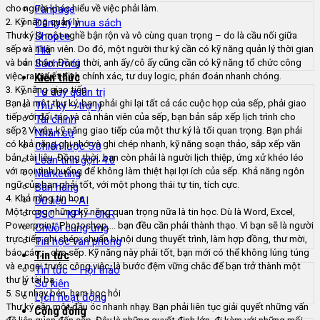
cho người khác hiểu về việc phải làm.
Fanpage
2. Kỹ năng quản lý
Đăng ký mua sách
Thư ký là một nghề bận rộn và vô cùng quan trọng – do là cầu nối giữa
Shopee
sếp và nhân viên. Do đó, một người thư ký cần có kỹ năng quản lý thời gian
Tiki
và bản thân. Đồng thời, anh ấy/cô ấy cũng cần có kỹ năng tổ chức công
Sách mới
việc, ra quyết định chính xác, tư duy logic, phán đoán nhanh chóng.
Kiến thức
3. Kỹ năng giao tiếp
Tư duy quản trị
Bạn là một thư ký, bạn phải ghi lại tất cả các cuộc họp của sếp, phải giao
Thư ký – trợ lý
tiếp với đối tác và cả nhân viên của sếp, bạn bản sắp xếp lịch trình cho
Tài chính
sếp? Vì vậy, kỹ năng giao tiếp của một thư ký là tối quan trọng. Bạn phải
Nhân sự
có khả năng ghi nhớ và ghi chép nhanh, kỹ năng soạn thảo, sắp xếp văn
Chiến lược 5.0
bản, tài liệu. Đồng thời, bạn còn phải là người lịch thiệp, ứng xử khéo léo
Lean tinh gọn 4.0
với mọi tình huống để không làm thiệt hại lợi ích của sếp. Khả năng ngôn
Marketing
ngữ của bạn phải tốt, với một phong thái tự tin, tích cực.
Bán hàng
4. Khả năng tin học
Dữ liệu – AI
Một trong những kỹ năng quan trọng nữa là tin học. Dù là Word, Excel,
BSC – KPI – OKR
Powerpoint, Photoshop,… bạn đều cần phải thành thạo. Vì bạn sẽ là người
Chuỗi cung ứng
trực tiếp ghi chép, chuẩn bị nội dung thuyết trình, làm hợp đồng, thư mời,
Tin học văn phòng
báo cáo,… cho sếp. Kỹ năng này phải tốt, bạn mới có thể không lúng túng
Tin tức
và e ngại trước công việc, là bước đệm vững chắc để bạn trở thành một
Tin tức – Hội thảo
thư lý tài ba
Sự kiện
5. Sự nhạy bén, ham học hỏi
Lịch hoạt động
Thư ký cần một đầu óc nhanh nhạy. Bạn phải liên tục giải quyết những vấn
Cộng đồng