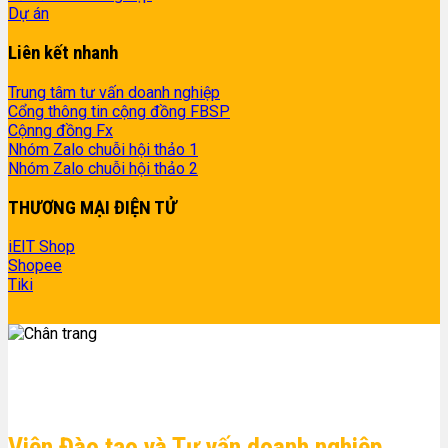
Dự án
Liên kết nhanh
Trung tâm tư vấn doanh nghiệp
Cổng thông tin cộng đồng FBSP
Cộnng đồng Fx
Nhóm Zalo chuỗi hội thảo 1
Nhóm Zalo chuỗi hội thảo 2
THƯƠNG MẠI ĐIỆN TỬ
iEIT Shop
Shopee
Tiki
Viện Đào tạo và Tư vấn doanh nghiệp