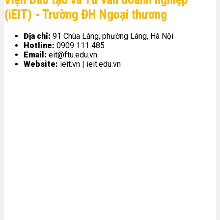
(iEIT) - Trường ĐH Ngoại thương
Địa chỉ:
91 Chùa Láng, phường Láng, Hà Nội
Hotline:
0909 111 485
Email:
eit@ftu.edu.vn
Website:
ieit.vn | ieit.edu.vn