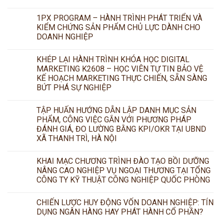
1PX PROGRAM – HÀNH TRÌNH PHÁT TRIỂN VÀ
KIỂM CHỨNG SẢN PHẨM CHỦ LỰC DÀNH CHO
DOANH NGHIỆP
KHÉP LẠI HÀNH TRÌNH KHÓA HỌC DIGITAL
MARKETING K2608 – HỌC VIÊN TỰ TIN BẢO VỆ
KẾ HOẠCH MARKETING THỰC CHIẾN, SẴN SÀNG
BỨT PHÁ SỰ NGHIỆP
TẬP HUẤN HƯỚNG DẪN LẬP DANH MỤC SẢN
PHẨM, CÔNG VIỆC GẮN VỚI PHƯƠNG PHÁP
ĐÁNH GIÁ, ĐO LƯỜNG BẰNG KPI/OKR TẠI UBND
XÃ THANH TRÌ, HÀ NỘI
KHAI MẠC CHƯƠNG TRÌNH ĐÀO TẠO BỒI DƯỠNG
NÂNG CAO NGHIỆP VỤ NGOẠI THƯƠNG TẠI TỔNG
CÔNG TY KỸ THUẬT CÔNG NGHIỆP QUỐC PHÒNG
CHIẾN LƯỢC HUY ĐỘNG VỐN DOANH NGHIỆP: TÍN
DỤNG NGÂN HÀNG HAY PHÁT HÀNH CỔ PHẦN?