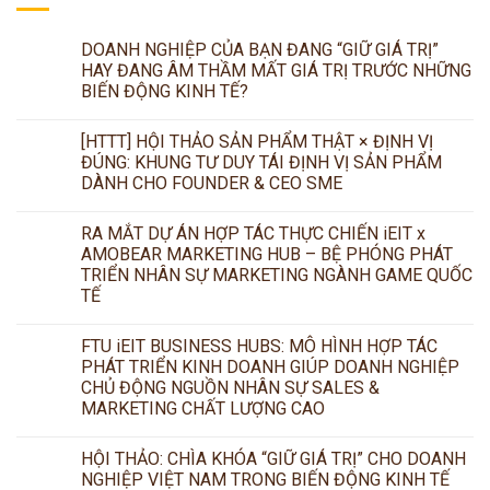
DOANH NGHIỆP CỦA BẠN ĐANG “GIỮ GIÁ TRỊ”
HAY ĐANG ÂM THẦM MẤT GIÁ TRỊ TRƯỚC NHỮNG
BIẾN ĐỘNG KINH TẾ?
[HTTT] HỘI THẢO SẢN PHẨM THẬT × ĐỊNH VỊ
ĐÚNG: KHUNG TƯ DUY TÁI ĐỊNH VỊ SẢN PHẨM
DÀNH CHO FOUNDER & CEO SME
RA MẮT DỰ ÁN HỢP TÁC THỰC CHIẾN iEIT x
AMOBEAR MARKETING HUB – BỆ PHÓNG PHÁT
TRIỂN NHÂN SỰ MARKETING NGÀNH GAME QUỐC
TẾ
FTU iEIT BUSINESS HUBS: MÔ HÌNH HỢP TÁC
PHÁT TRIỂN KINH DOANH GIÚP DOANH NGHIỆP
CHỦ ĐỘNG NGUỒN NHÂN SỰ SALES &
MARKETING CHẤT LƯỢNG CAO
HỘI THẢO: CHÌA KHÓA “GIỮ GIÁ TRỊ” CHO DOANH
NGHIỆP VIỆT NAM TRONG BIẾN ĐỘNG KINH TẾ