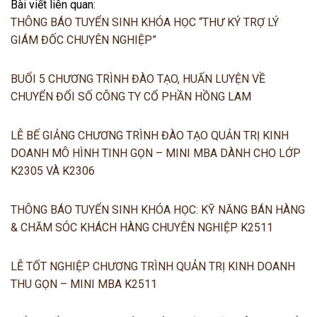
Bài viết liên quan:
THÔNG BÁO TUYỂN SINH KHÓA HỌC “THƯ KÝ TRỢ LÝ
GIÁM ĐỐC CHUYÊN NGHIỆP”
BUỔI 5 CHƯƠNG TRÌNH ĐÀO TẠO, HUẤN LUYỆN VỀ
CHUYỂN ĐỔI SỐ CÔNG TY CỔ PHẦN HỒNG LAM
LỄ BẾ GIẢNG CHƯƠNG TRÌNH ĐÀO TẠO QUẢN TRỊ KINH
DOANH MÔ HÌNH TINH GỌN – MINI MBA DÀNH CHO LỚP
K2305 VÀ K2306
THÔNG BÁO TUYỂN SINH KHÓA HỌC: KỸ NĂNG BÁN HÀNG
& CHĂM SÓC KHÁCH HÀNG CHUYÊN NGHIỆP K2511
LỄ TỐT NGHIỆP CHƯƠNG TRÌNH QUẢN TRỊ KINH DOANH
THU GỌN – MINI MBA K2511