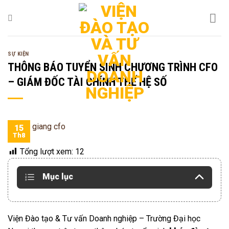
Bỏ
qua
nội
dung
SỰ KIỆN
THÔNG BÁO TUYỂN SINH CHƯƠNG TRÌNH CFO
– GIÁM ĐỐC TÀI CHÍNH THẾ HỆ SỐ
15
Th8
Tổng lượt xem:
12
Mục lục
Viện Đào tạo & Tư vấn Doanh nghiệp – Trường Đại học