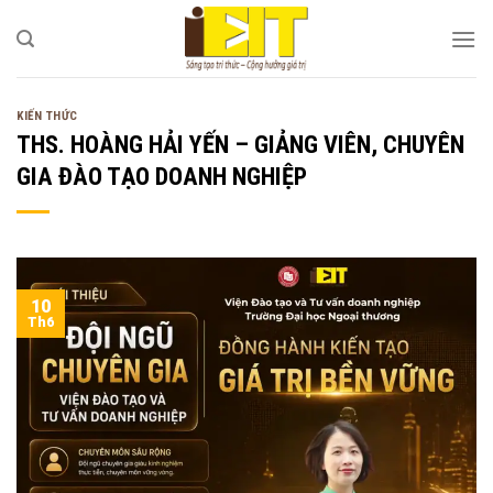
Bỏ
qua
nội
dung
KIẾN THỨC
THS. HOÀNG HẢI YẾN – GIẢNG VIÊN, CHUYÊN
GIA ĐÀO TẠO DOANH NGHIỆP
10
Th6