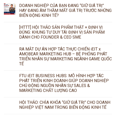
DOANH NGHIỆP CỦA BẠN ĐANG “GIỮ GIÁ TRỊ”
HAY ĐANG ÂM THẦM MẤT GIÁ TRỊ TRƯỚC NHỮNG
BIẾN ĐỘNG KINH TẾ?
[HTTT] HỘI THẢO SẢN PHẨM THẬT × ĐỊNH VỊ
ĐÚNG: KHUNG TƯ DUY TÁI ĐỊNH VỊ SẢN PHẨM
DÀNH CHO FOUNDER & CEO SME
RA MẮT DỰ ÁN HỢP TÁC THỰC CHIẾN iEIT x
AMOBEAR MARKETING HUB – BỆ PHÓNG PHÁT
TRIỂN NHÂN SỰ MARKETING NGÀNH GAME QUỐC
TẾ
FTU iEIT BUSINESS HUBS: MÔ HÌNH HỢP TÁC
PHÁT TRIỂN KINH DOANH GIÚP DOANH NGHIỆP
CHỦ ĐỘNG NGUỒN NHÂN SỰ SALES &
MARKETING CHẤT LƯỢNG CAO
HỘI THẢO: CHÌA KHÓA “GIỮ GIÁ TRỊ” CHO DOANH
NGHIỆP VIỆT NAM TRONG BIẾN ĐỘNG KINH TẾ