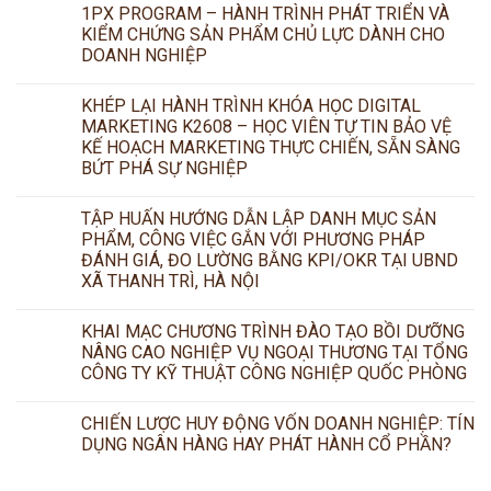
1PX PROGRAM – HÀNH TRÌNH PHÁT TRIỂN VÀ
KIỂM CHỨNG SẢN PHẨM CHỦ LỰC DÀNH CHO
DOANH NGHIỆP
KHÉP LẠI HÀNH TRÌNH KHÓA HỌC DIGITAL
MARKETING K2608 – HỌC VIÊN TỰ TIN BẢO VỆ
KẾ HOẠCH MARKETING THỰC CHIẾN, SẴN SÀNG
BỨT PHÁ SỰ NGHIỆP
TẬP HUẤN HƯỚNG DẪN LẬP DANH MỤC SẢN
PHẨM, CÔNG VIỆC GẮN VỚI PHƯƠNG PHÁP
ĐÁNH GIÁ, ĐO LƯỜNG BẰNG KPI/OKR TẠI UBND
XÃ THANH TRÌ, HÀ NỘI
KHAI MẠC CHƯƠNG TRÌNH ĐÀO TẠO BỒI DƯỠNG
NÂNG CAO NGHIỆP VỤ NGOẠI THƯƠNG TẠI TỔNG
CÔNG TY KỸ THUẬT CÔNG NGHIỆP QUỐC PHÒNG
CHIẾN LƯỢC HUY ĐỘNG VỐN DOANH NGHIỆP: TÍN
DỤNG NGÂN HÀNG HAY PHÁT HÀNH CỔ PHẦN?