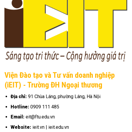
Viện Đào tạo và Tư vấn doanh nghiệp
(iEIT) - Trường ĐH Ngoại thương
Địa chỉ:
91 Chùa Láng, phường Láng, Hà Nội
Hotline:
0909 111 485
Email:
eit@ftu.edu.vn
Website:
ieit.vn | ieit.edu.vn