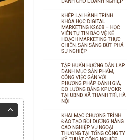
DÀNH CHO DOANH NGHIỆP
KHÉP LẠI HÀNH TRÌNH
KHÓA HỌC DIGITAL
MARKETING K2608 – HỌC
VIÊN TỰ TIN BẢO VỆ KẾ
HOẠCH MARKETING THỰC
CHIẾN, SẴN SÀNG BỨT PHÁ
SỰ NGHIỆP
TẬP HUẤN HƯỚNG DẪN LẬP
DANH MỤC SẢN PHẨM,
CÔNG VIỆC GẮN VỚI
PHƯƠNG PHÁP ĐÁNH GIÁ,
ĐO LƯỜNG BẰNG KPI/OKR
TẠI UBND XÃ THANH TRÌ, HÀ
NỘI
KHAI MẠC CHƯƠNG TRÌNH
ĐÀO TẠO BỒI DƯỠNG NÂNG
CAO NGHIỆP VỤ NGOẠI
THƯƠNG TẠI TỔNG CÔNG TY
KỸ THUẬT CÔNG NGHIỆP