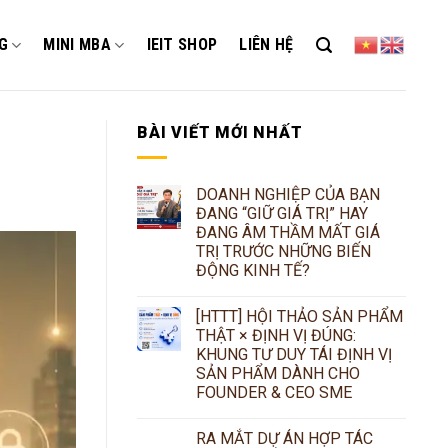
G
MINI MBA
IEIT SHOP
LIÊN HỆ
BÀI VIẾT MỚI NHẤT
DOANH NGHIỆP CỦA BẠN
ĐANG “GIỮ GIÁ TRỊ” HAY
ĐANG ÂM THẦM MẤT GIÁ
TRỊ TRƯỚC NHỮNG BIẾN
ĐỘNG KINH TẾ?
[HTTT] HỘI THẢO SẢN PHẨM
THẬT × ĐỊNH VỊ ĐÚNG:
KHUNG TƯ DUY TÁI ĐỊNH VỊ
SẢN PHẨM DÀNH CHO
FOUNDER & CEO SME
RA MẮT DỰ ÁN HỢP TÁC