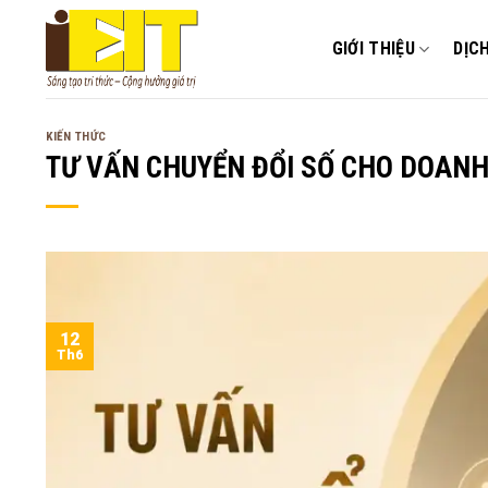
Bỏ
qua
GIỚI THIỆU
DỊC
nội
dung
KIẾN THỨC
TƯ VẤN CHUYỂN ĐỔI SỐ CHO DOANH
12
Th6