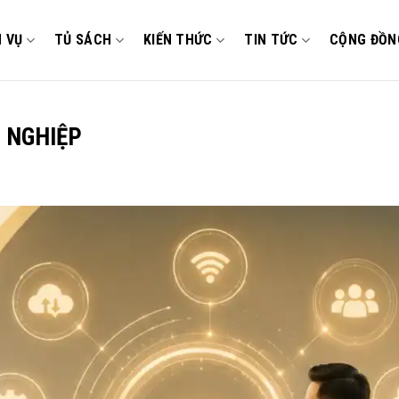
H VỤ
TỦ SÁCH
KIẾN THỨC
TIN TỨC
CỘNG ĐỒN
 NGHIỆP