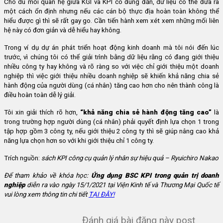
Cho dù mối quan hệ giữa KGI và KPI có đúng đắn, dữ liệu có thể đưa ra
một cách ổn định nhưng nếu các cán bộ thực địa hoàn toàn không thể
hiểu được gì thì sẽ rất gay go. Cần tiến hành xem xét xem những mối liên
hệ này có đơn giản và dễ hiểu hay không.
Trong ví dụ dự án phát triển hoạt động kinh doanh mà tôi nói đến lúc
trước, vì chúng tôi có thể giải trình bằng dữ liệu rằng có đang giới thiệu
nhiều công ty hay không và rõ ràng so với việc chỉ giới thiệu một doanh
nghiệp thì việc giới thiệu nhiều doanh nghiệp sẽ khiến khả năng chia sẻ
hành động của người dùng (cá nhân) tăng cao hơn cho nên thành công là
điều hoàn toàn dễ lý giải.
Tôi xin giải thích rõ hơn,
“khả năng chia sẻ hành động tăng cao”
là
trong trường hợp người dùng (cá nhân) phải quyết định lựa chọn 1 trong
tập hợp gồm 3 công ty, nếu giới thiệu 2 công ty thì sẽ giúp nâng cao khả
năng lựa chọn hơn so với khi giới thiệu chỉ 1 công ty.
Trích nguồn:
sách KPI công cụ quản lý nhân sự hiệu quả – Ryuichiro Nakao
Để tham khảo về khóa học:
Ứng dụng BSC KPI trong quản trị doanh
nghiệp
diễn ra vào ngày 15/1/2021 tại Viện Kinh tế và Thương Mại Quốc tế
vui lòng xem thông tin chi tiết
TẠI ĐÂY!
Đánh giá bài đăng này post