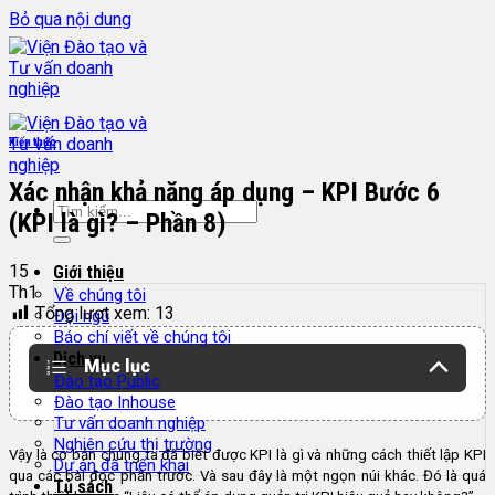
Bỏ qua nội dung
Kiến thức
Xác nhận khả năng áp dụng – KPI Bước 6
(KPI là gì? – Phần 8)
15
Giới thiệu
Th1
Về chúng tôi
Tổng lượt xem:
13
Đội ngũ
Báo chí viết về chúng tôi
Dịch vụ
Mục lục
Đào tạo Public
Đào tạo Inhouse
Tư vấn doanh nghiệp
Nghiên cứu thị trường
Vậy là cơ bản chúng ta đã biết được KPI là gì và những cách thiết lập KPI
Dự án đã triển khai
qua các bài đọc phần trước. Và sau đây là một ngọn núi khác. Đó là quá
Tủ sách