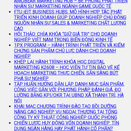
AMOBEAR MARKETING HUB – BỆ PHÓNG PHÁT TRIỂN
NHÂN SỰ MARKETING NGÀNH GAME QUỐC TẾ
FTU iEIT BUSINESS HUBS: MÔ HÌNH HỢP TÁC PHÁT
TRIỂN KINH DOANH GIÚP DOANH NGHIỆP CHỦ ĐỘNG
NGUỒN NHÂN SỰ SALES & MARKETING CHẤT LƯỢNG
CAO
HỘI THẢO: CHÌA KHÓA “GIỮ GIÁ TRỊ” CHO DOANH
NGHIỆP VIỆT NAM TRONG BIẾN ĐỘNG KINH TẾ
1PX PROGRAM – HÀNH TRÌNH PHÁT TRIỂN VÀ KIỂM
CHỨNG SẢN PHẨM CHỦ LỰC DÀNH CHO DOANH
NGHIỆP
KHÉP LẠI HÀNH TRÌNH KHÓA HỌC DIGITAL
MARKETING K2608 – HỌC VIÊN TỰ TIN BẢO VỆ KẾ
HOẠCH MARKETING THỰC CHIẾN, SẴN SÀNG BỨT
PHÁ SỰ NGHIỆP
TẬP HUẤN HƯỚNG DẪN LẬP DANH MỤC SẢN PHẨM,
CÔNG VIỆC GẮN VỚI PHƯƠNG PHÁP ĐÁNH GIÁ, ĐO
LƯỜNG BẰNG KPI/OKR TẠI UBND XÃ THANH TRÌ, HÀ
NỘI
KHAI MẠC CHƯƠNG TRÌNH ĐÀO TẠO BỒI DƯỠNG
NÂNG CAO NGHIỆP VỤ NGOẠI THƯƠNG TẠI TỔNG
CÔNG TY KỸ THUẬT CÔNG NGHIỆP QUỐC PHÒNG
CHIẾN LƯỢC HUY ĐỘNG VỐN DOANH NGHIỆP: TÍN
DỤNG NGÂN HÀNG HAY PHÁT HÀNH CỔ PHẦN?