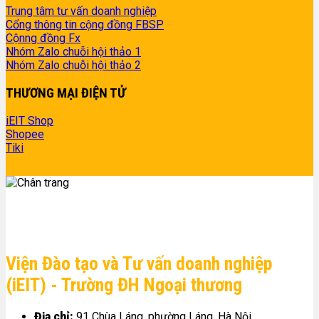
Trung tâm tư vấn doanh nghiệp
Cổng thông tin cộng đồng FBSP
Cộnng đồng Fx
Nhóm Zalo chuỗi hội thảo 1
Nhóm Zalo chuỗi hội thảo 2
THƯƠNG MẠI ĐIỆN TỬ
iEIT Shop
Shopee
Tiki
Viện Đào tạo và Tư vấn doanh nghiệp
(iEIT) - Trường ĐH Ngoại thương
Địa chỉ:
91 Chùa Láng, phường Láng, Hà Nội