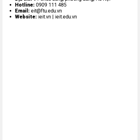
Hotline:
0909 111 485
Email:
eit@ftu.edu.vn
Website:
ieit.vn | ieit.edu.vn