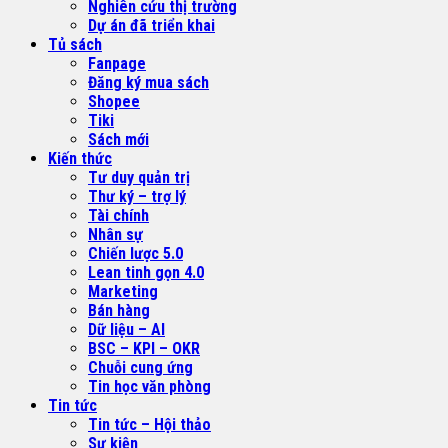
Nghiên cứu thị trường
Dự án đã triển khai
Tủ sách
Fanpage
Đăng ký mua sách
Shopee
Tiki
Sách mới
Kiến thức
Tư duy quản trị
Thư ký – trợ lý
Tài chính
Nhân sự
Chiến lược 5.0
Lean tinh gọn 4.0
Marketing
Bán hàng
Dữ liệu – AI
BSC – KPI – OKR
Chuỗi cung ứng
Tin học văn phòng
Tin tức
Tin tức – Hội thảo
Sự kiện