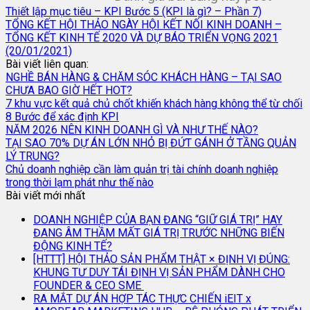
Thiết lập mục tiêu – KPI Bước 5 (KPI là gì? – Phần 7)
TỔNG KẾT HỘI THẢO NGÀY HỘI KẾT NỐI KINH DOANH –
TỔNG KẾT KINH TẾ 2020 VÀ DỰ BÁO TRIỂN VỌNG 2021
(20/01/2021)
Bài viết liên quan:
NGHỀ BÁN HÀNG & CHĂM SÓC KHÁCH HÀNG – TẠI SAO
CHƯA BAO GIỜ HẾT HOT?
7 khu vực kết quả chủ chốt khiến khách hàng không thể từ chối
8 Bước để xác định KPI
NĂM 2026 NÊN KINH DOANH GÌ VÀ NHƯ THẾ NÀO?
TẠI SAO 70% DỰ ÁN LỚN NHỎ BỊ ĐỨT GÁNH Ở TẦNG QUẢN
LÝ TRUNG?
Chủ doanh nghiệp cần làm quản trị tài chính doanh nghiệp
trong thời lạm phát như thế nào
Bài viết mới nhất
DOANH NGHIỆP CỦA BẠN ĐANG “GIỮ GIÁ TRỊ” HAY
ĐANG ÂM THẦM MẤT GIÁ TRỊ TRƯỚC NHỮNG BIẾN
ĐỘNG KINH TẾ?
[HTTT] HỘI THẢO SẢN PHẨM THẬT × ĐỊNH VỊ ĐÚNG:
KHUNG TƯ DUY TÁI ĐỊNH VỊ SẢN PHẨM DÀNH CHO
FOUNDER & CEO SME
RA MẮT DỰ ÁN HỢP TÁC THỰC CHIẾN iEIT x