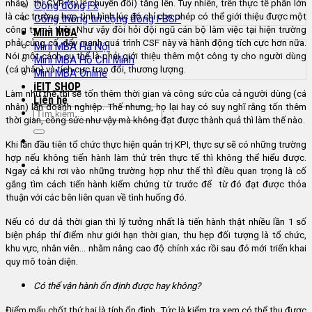
nhân) thì CVR (tỷ lệ chuyển đổi) tăng lên. Tuy nhiên, trên thực tế phần lớn
Cộng đồng Fx
là các trường hợp tình hình lúc đó chỉ cho phép có thể giới thiệu được một
Cổng thông tin cộng đồng FBSP
công ty mà thôi. Như vậy đòi hỏi đội ngũ cán bộ làm việc tại hiện trường
Mini MBA
phải củng cố, đẩy mạnh quá trình CSF này và hành động tích cực hơn nữa.
Mini MBA Hà Nội
Nói một cách cụ thể là phải giới thiệu thêm một công ty cho người dùng
Mini MBA Hồ Chí Minh
(cá nhân) và tích cực trao đổi, thương lượng.
Mini MBA Online
iEIT SHOP
Làm như thế thì sẽ tốn thêm thời gian và công sức của cả người dùng (cá
Liên hệ
nhân) lẫn doanh nghiệp. Thế nhưng, họ lại hay có suy nghĩ rằng tốn thêm
thời gian, công sức như vậy mà không đạt được thành quả thì làm thế nào.
Khi lần đầu tiên tổ chức thực hiện quản trị KPI, thực sự sẽ có những trường
hợp nếu không tiến hành làm thử trên thực tế thì không thể hiểu được.
Ngay cả khi rơi vào những trường hợp như thế thì điều quan trọng là cố
gắng tìm cách tiến hành kiểm chứng từ trước để từ đó đạt được thỏa
thuận với các bên liên quan về tình huống đó.
Nếu có dư dả thời gian thì lý tưởng nhất là tiến hành thật nhiều lần 1 số
biện pháp thí điểm như giới hạn thời gian, thu hẹp đối tượng là tổ chức,
khu vực, nhân viên… nhằm nâng cao độ chính xác rồi sau đó mới triển khai
quy mô toàn diện.
Có thể vận hành ổn định được hay không?
Điểm mấu chốt thứ hai là tính ổn định. Tức là kiểm tra xem có thể thu được