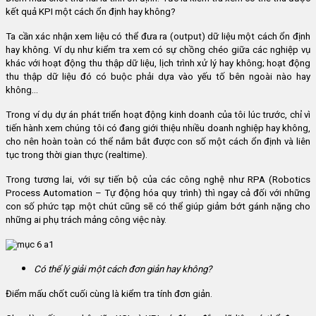
kết quả KPI một cách ổn định hay không?
Ta cần xác nhận xem liệu có thể đưa ra (output) dữ liệu một cách ổn định
hay không. Ví dụ như kiểm tra xem có sự chồng chéo giữa các nghiệp vụ
khác với hoạt động thu thập dữ liệu, lịch trình xử lý hay không; hoạt động
thu thập dữ liệu đó có buộc phải dựa vào yếu tố bên ngoài nào hay
không…
Trong ví dụ dự án phát triển hoạt động kinh doanh của tôi lúc trước, chỉ vì
tiến hành xem chúng tôi có đang giới thiệu nhiều doanh nghiệp hay không,
cho nên hoàn toàn có thể nắm bắt được con số một cách ổn định và liên
tục trong thời gian thực (realtime).
Trong tương lai, với sự tiến bộ của các công nghệ như RPA (Robotics
Process Automation – Tự động hóa quy trình) thì ngay cả đối với những
con số phức tạp một chút cũng sẽ có thể giúp giảm bớt gánh nặng cho
những ai phụ trách mảng công việc này.
Có thể lý giải một cách đơn giản hay không?
Điểm mấu chốt cuối cùng là kiểm tra tính đơn giản.