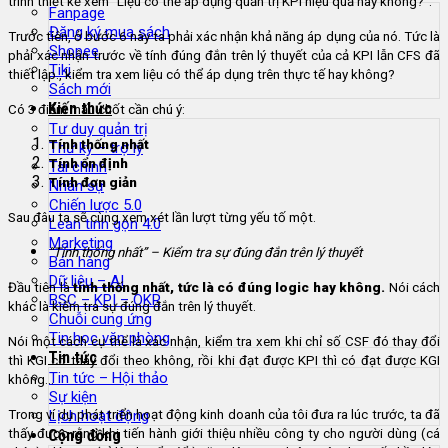
trình thiết kế xem “Liệu có thể áp dụng quản trị KPI hiệu quả hay không?”.
Fanpage
Đăng ký mua sách
Trước tiên, ở bước 6 này ta phải xác nhận khả năng áp dụng của nó. Tức là
Shopee
phải xác nhận trước về tính đúng đắn trên lý thuyết của cả KPI lẫn CFS đã
Tiki
thiết lập., kiểm tra xem liệu có thể áp dụng trên thực tế hay không?
Sách mới
Kiến thức
Có 3 điểm mấu chốt cần chú ý:
Tư duy quản trị
Tính thống nhất
Thư ký – trợ lý
Tính ổn định
Tài chính
Tính đơn giản
Nhân sự
Chiến lược 5.0
Sau đâu ta sẽ cùng xem xét lần lượt từng yếu tố một.
Lean tinh gọn 4.0
Marketing
“Tính thống nhất” – Kiểm tra sự đúng đắn trên lý thuyết
Bán hàng
Dữ liệu – AI
Đầu tiên là
tính thống nhất, tức là có đúng logic hay không.
Nói cách
BSC – KPI – OKR
khác là kiểm tra sự đúng đắn trên lý thuyết.
Chuỗi cung ứng
Tin học văn phòng
Nói một cách cụ thể là xác nhận, kiểm tra xem khi chỉ số CSF đó thay đổi
Tin tức
thì KGI có thay đổi theo không, rồi khi đạt được KPI thì có đạt được KGI
Tin tức – Hội thảo
không…
Sự kiện
Trong ví dụ phát triển hoạt động kinh doanh của tôi đưa ra lúc trước, ta đã
Lịch hoạt động
thấy được rằng khi tiến hành giới thiệu nhiều công ty cho người dùng (cá
Cộng đồng