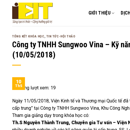
Bỏ
qua
GIỚI THIỆU
DỊC
nội
dung
TỔNG KẾT KHÓA HỌC
,
TIN TỨC-HỘI THẢO
Công ty TNHH Sungwoo Vina – Kỹ năng
(10/05/2018)
10
Th5
Tổng lượt xem:
19
Ngày 11/05/2018, Viện Kinh tế và Thương mại Quốc tế đã 
cấp trung” tại Công ty TNHH Sungwoo Vina, Khu Công Nghiệ
Tham gia giảng dạy trong khóa học có:
Th.S Nguyễn Thành Trung, Chuyên gia Tư vấn – Viện 
nhiều doanh nghiệp về các kỹ năng quản lý cấp trung, 5S, 