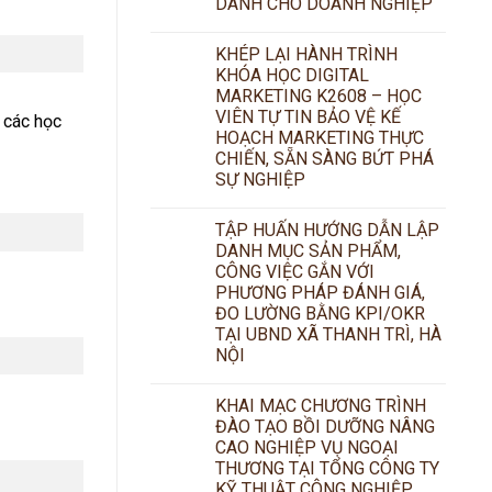
DÀNH CHO DOANH NGHIỆP
KHÉP LẠI HÀNH TRÌNH
KHÓA HỌC DIGITAL
MARKETING K2608 – HỌC
VIÊN TỰ TIN BẢO VỆ KẾ
a các học
HOẠCH MARKETING THỰC
CHIẾN, SẴN SÀNG BỨT PHÁ
SỰ NGHIỆP
TẬP HUẤN HƯỚNG DẪN LẬP
DANH MỤC SẢN PHẨM,
CÔNG VIỆC GẮN VỚI
PHƯƠNG PHÁP ĐÁNH GIÁ,
ĐO LƯỜNG BẰNG KPI/OKR
TẠI UBND XÃ THANH TRÌ, HÀ
NỘI
KHAI MẠC CHƯƠNG TRÌNH
ĐÀO TẠO BỒI DƯỠNG NÂNG
CAO NGHIỆP VỤ NGOẠI
THƯƠNG TẠI TỔNG CÔNG TY
KỸ THUẬT CÔNG NGHIỆP