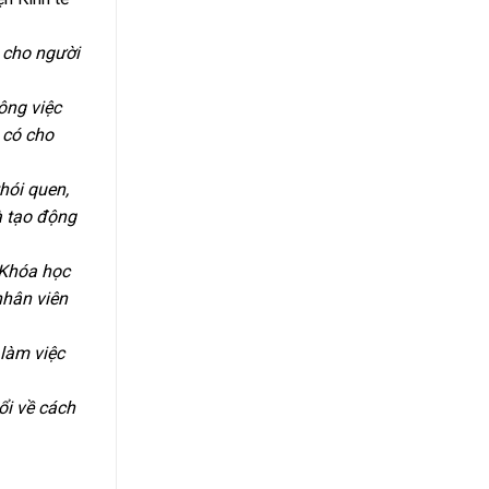
 cho người
ông việc
 có cho
hói quen,
à tạo động
 Khóa học
nhân viên
 làm việc
ổi về cách