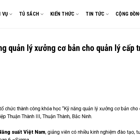
H VỤ
TỦ SÁCH
KIẾN THỨC
TIN TỨC
CỘNG ĐỒN
 quản lý xưởng cơ bản cho quản lý cấp t
tổ chức thành công khóa học “Kỹ năng quản lý xưởng cơ bản cho 
p Thuận Thành III, Thuận Thành, Bắc Ninh.
Năng suất Việt Nam
, giảng viên có nhiều kinh nghiệm đào tạo, t
Lean 6 –Sigma,…