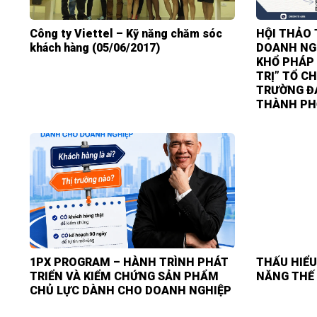
Công ty Viettel – Kỹ năng chăm sóc
HỘI THẢO 
khách hàng (05/06/2017)
DOANH NG
KHỔ PHÁP 
TRỊ” TỔ CH
TRƯỜNG Đ
THÀNH PH
1PX PROGRAM – HÀNH TRÌNH PHÁT
THẤU HIỂU
TRIỂN VÀ KIỂM CHỨNG SẢN PHẨM
NĂNG THẾ 
CHỦ LỰC DÀNH CHO DOANH NGHIỆP