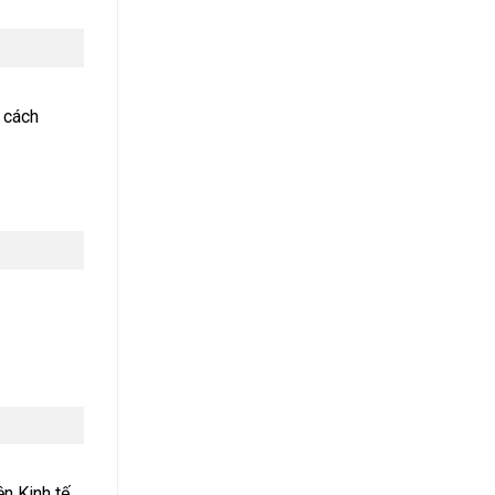
ư cách
ện Kinh tế