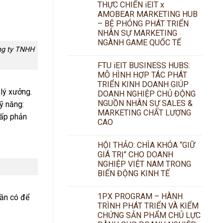
THỰC CHIẾN iEIT x
AMOBEAR MARKETING HUB
– BỆ PHÓNG PHÁT TRIỂN
NHÂN SỰ MARKETING
NGÀNH GAME QUỐC TẾ
ng ty TNHH
FTU iEIT BUSINESS HUBS:
MÔ HÌNH HỢP TÁC PHÁT
TRIỂN KINH DOANH GIÚP
 lý xưởng.
DOANH NGHIỆP CHỦ ĐỘNG
NGUỒN NHÂN SỰ SALES &
kỹ năng:
MARKETING CHẤT LƯỢNG
cấp phản
CAO
HỘI THẢO: CHÌA KHÓA “GIỮ
GIÁ TRỊ” CHO DOANH
NGHIỆP VIỆT NAM TRONG
BIẾN ĐỘNG KINH TẾ
1PX PROGRAM – HÀNH
cần có để
TRÌNH PHÁT TRIỂN VÀ KIỂM
CHỨNG SẢN PHẨM CHỦ LỰC