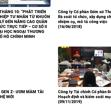
THÁNG 10: “PHÁT TRIỂN
Công ty Cổ phần Gốm sứ Th
HIỆP TƯ NHÂN TỪ KHUÔN
Rà soát tổ chức, xây dựng c
LÝ ĐẾN NÂNG CAO QUẢN
nhiệm cụ, mô tả công việc
ỨC TRỰC TIẾP – CƠ SỞ II
(16/06/2018)
ẠI HỌC NGOẠI THƯƠNG
Ố HỒ CHÍNH MINH
 GEN Z- ƯƠM MẦM TÀI
Công ty Tài chính Cổ phần Đ
HỆ MỚI
Hoạch định và kiểm soát mụ
(09/11/2019)