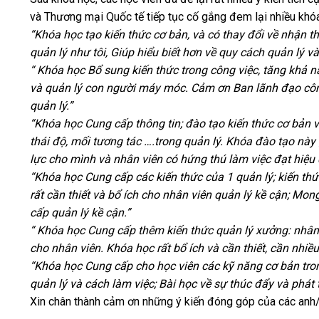
và Thương mại Quốc tế tiếp tục cố gắng đem lại nhiều khóa
“
Khóa học tạo kiến thức cơ bản, và có thay đổi về nhận t
quản lý như tôi, Giúp hiểu biết hơn về quy cách quản lý v
“ Khóa học
Bổ sung kiến thức trong công việc, tăng khả n
và quản lý con người máy móc.
Cảm ơn Ban lãnh đạo công
quản lý.”
“Khóa học
Cung cấp thông tin; đào tạo kiến thức cơ bản 
thái độ, mối tương tác ….trong quản lý
. Khóa đào tạo này 
lực cho mình và nhân viên có hứng thú làm việc đạt hiệu
“Khóa học
Cung cấp các kiến thức của 1 quản lý; kiến t
rất cần thiết và bổ ích cho nhân viên quản lý kề cận; Mo
cấp quản lý kề cận.
”
“ Khóa học
Cung cấp thêm kiến thức quản lý xưởng: nhân l
cho nhân viên. Khóa học rất bổ ích và cần thiết, cần nhi
“Khóa học
Cung cấp cho học viên các kỹ năng cơ bản tro
quản lý và cách làm việc; Bài học về sự thúc đẩy và phát t
Xin chân thành cảm ơn những ý kiến đóng góp của các anh/