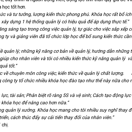
 học tốt hơn.
hức và tư tưởng, lượng kiến thức phong phú.
Khóa học rất bổ ích
à xây dựng 1 hệ thống quản lý có hiệu quả để áp dụng thực tế.”
ăng sáng tạo trong công việc quản lý, tự giác cho việc sắp xếp c
 ty và giảng viên đã tổ chức lớp học để bổ sung kiến thức cần
về quản lý; những kỹ năng cơ bản về quản lý, hướng dẫn những t
giúp cho nhân viên và tôi có nhiều kiến thức kỹ năng quản lý v
 quả tốt.”
hức về chuyên môn công việc; kiến thức về quản lý chất lượng.
ng công ty tổ chức nhiều khóa học đào tạo như thế này nữa cho 
ực, tài sản; Phân biệt rõ ràng 5S và vệ sinh; Cách tạo động lực
ều khóa học để nâng cao hơn nữa.
”
ng quản lý xưởng
. Khóa học mang cho tôi nhiều suy nghĩ thay đ
riển, cách thúc đẩy sự cải tiến thay đổi của nhân viên.”
 chị.