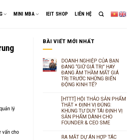
G
MINI MBA
IEIT SHOP
LIÊN HỆ
BÀI VIẾT MỚI NHẤT
rung
DOANH NGHIỆP CỦA BẠN
ĐANG “GIỮ GIÁ TRỊ” HAY
ĐANG ÂM THẦM MẤT GIÁ
TRỊ TRƯỚC NHỮNG BIẾN
ĐỘNG KINH TẾ?
[HTTT] HỘI THẢO SẢN PHẨM
THẬT × ĐỊNH VỊ ĐÚNG:
quản lý
KHUNG TƯ DUY TÁI ĐỊNH VỊ
SẢN PHẨM DÀNH CHO
FOUNDER & CEO SME
ư vấn cho
RA MẮT DỰ ÁN HỢP TÁC