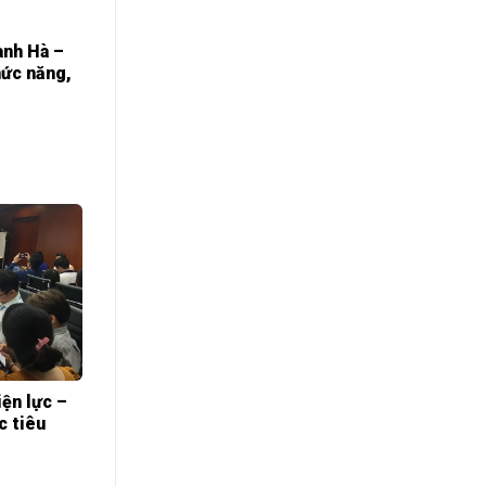
anh Hà –
hức năng,
iện lực –
c tiêu