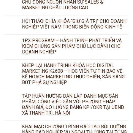
CHỦ ĐỘNG NGUỒN NHÂN SỰ SALES &
MARKETING CHẤT LƯỢNG CAO
HỘI THẢO: CHÌA KHÓA “GIỮ GIÁ TRỊ” CHO DOANH
NGHIỆP VIỆT NAM TRONG BIẾN ĐỘNG KINH TẾ
1PX PROGRAM – HÀNH TRÌNH PHÁT TRIỂN VÀ
KIỂM CHỨNG SẢN PHẨM CHỦ LỰC DÀNH CHO
DOANH NGHIỆP
KHÉP LẠI HÀNH TRÌNH KHÓA HỌC DIGITAL
MARKETING K2608 – HỌC VIÊN TỰ TIN BẢO VỆ
KẾ HOẠCH MARKETING THỰC CHIẾN, SẴN SÀNG
BỨT PHÁ SỰ NGHIỆP
TẬP HUẤN HƯỚNG DẪN LẬP DANH MỤC SẢN
PHẨM, CÔNG VIỆC GẮN VỚI PHƯƠNG PHÁP
ĐÁNH GIÁ, ĐO LƯỜNG BẰNG KPI/OKR TẠI UBND
XÃ THANH TRÌ, HÀ NỘI
KHAI MẠC CHƯƠNG TRÌNH ĐÀO TẠO BỒI DƯỠNG
NÂNG CAO NGHIỆP VỤ NGOẠI THƯƠNG TẠI TỔNG