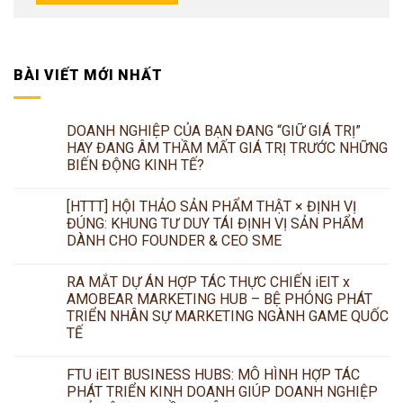
BÀI VIẾT MỚI NHẤT
DOANH NGHIỆP CỦA BẠN ĐANG “GIỮ GIÁ TRỊ”
HAY ĐANG ÂM THẦM MẤT GIÁ TRỊ TRƯỚC NHỮNG
BIẾN ĐỘNG KINH TẾ?
[HTTT] HỘI THẢO SẢN PHẨM THẬT × ĐỊNH VỊ
ĐÚNG: KHUNG TƯ DUY TÁI ĐỊNH VỊ SẢN PHẨM
DÀNH CHO FOUNDER & CEO SME
RA MẮT DỰ ÁN HỢP TÁC THỰC CHIẾN iEIT x
AMOBEAR MARKETING HUB – BỆ PHÓNG PHÁT
TRIỂN NHÂN SỰ MARKETING NGÀNH GAME QUỐC
TẾ
FTU iEIT BUSINESS HUBS: MÔ HÌNH HỢP TÁC
PHÁT TRIỂN KINH DOANH GIÚP DOANH NGHIỆP