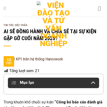
Bỏ
qua
nội
dung
TIN TỨC-HỘI THẢO
AI SẼ ĐỒNG HÀNH VÀ CHIA SẺ TẠI SỰ KIỆN
GẶP GỠ CUỐI NĂM 2025?
12
Th1
Tổng lượt xem:
21
Mục lục
Trong khuôn khổ chuỗi sự kiện
“Công bố báo cáo đánh giá