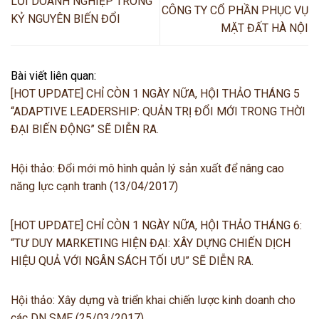
LỐI DOANH NGHIỆP TRONG
CÔNG TY CỔ PHẦN PHỤC VỤ
KỶ NGUYÊN BIẾN ĐỔI
MẶT ĐẤT HÀ NỘI
Bài viết liên quan:
[HOT UPDATE] CHỈ CÒN 1 NGÀY NỮA, HỘI THẢO THÁNG 5
“ADAPTIVE LEADERSHIP: QUẢN TRỊ ĐỔI MỚI TRONG THỜI
ĐẠI BIẾN ĐỘNG” SẼ DIỄN RA.
Hội thảo: Đổi mới mô hình quản lý sản xuất để nâng cao
năng lực cạnh tranh (13/04/2017)
[HOT UPDATE] CHỈ CÒN 1 NGÀY NỮA, HỘI THẢO THÁNG 6:
“TƯ DUY MARKETING HIỆN ĐẠI: XÂY DỰNG CHIẾN DỊCH
HIỆU QUẢ VỚI NGÂN SÁCH TỐI ƯU” SẼ DIỄN RA.
Hội thảo: Xây dựng và triển khai chiến lược kinh doanh cho
các DN SME (25/03/2017)