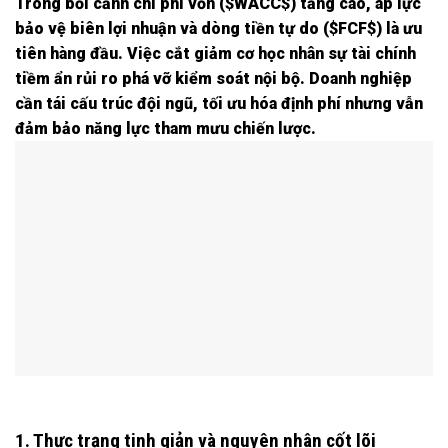
Trong bối cảnh chi phí vốn ($WACC$) tăng cao, áp lực
bảo vệ biên lợi nhuận và dòng tiền tự do ($FCF$) là ưu
tiên hàng đầu. Việc cắt giảm cơ học nhân sự tài chính
tiềm ẩn rủi ro phá vỡ kiểm soát nội bộ. Doanh nghiệp
cần tái cấu trúc đội ngũ, tối ưu hóa định phí nhưng vẫn
đảm bảo năng lực tham mưu chiến lược.
1. Thực trạng tinh giản và nguyên nhân cốt lõi