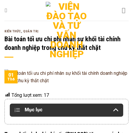
Bỏ
qua
nội
dung
KIẾN THỨC
,
QUẢN TRỊ
Bài toán tối ưu chi phí nhân sự khối tài chính
doanh nghiệp trong chu kỳ thắt chặt
01
Th6
Tổng lượt xem:
17
Mục lục