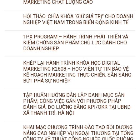
MARKETING CHẤT LƯỢNG CAO
HỘI THẢO: CHÌA KHÓA “GIỮ GIÁ TRỊ” CHO DOANH
NGHIỆP VIỆT NAM TRONG BIẾN ĐỘNG KINH TẾ
1PX PROGRAM – HÀNH TRÌNH PHÁT TRIỂN VÀ
KIỂM CHỨNG SẢN PHẨM CHỦ LỰC DÀNH CHO
DOANH NGHIỆP
KHÉP LẠI HÀNH TRÌNH KHÓA HỌC DIGITAL
MARKETING K2608 – HỌC VIÊN TỰ TIN BẢO VỆ
KẾ HOẠCH MARKETING THỰC CHIẾN, SẴN SÀNG
BỨT PHÁ SỰ NGHIỆP
TẬP HUẤN HƯỚNG DẪN LẬP DANH MỤC SẢN
PHẨM, CÔNG VIỆC GẮN VỚI PHƯƠNG PHÁP
ĐÁNH GIÁ, ĐO LƯỜNG BẰNG KPI/OKR TẠI UBND
XÃ THANH TRÌ, HÀ NỘI
KHAI MẠC CHƯƠNG TRÌNH ĐÀO TẠO BỒI DƯỠNG
NÂNG CAO NGHIỆP VỤ NGOẠI THƯƠNG TẠI TỔNG
CÔNG TY KỸ THUẬT CÔNG NGHIỆP QUỐC PHÒNG