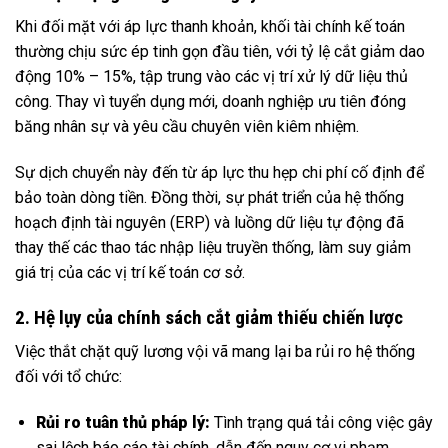
Khi đối mặt với áp lực thanh khoản, khối tài chính kế toán
thường chịu sức ép tinh gọn đầu tiên, với tỷ lệ cắt giảm dao
động 10% – 15%, tập trung vào các vị trí xử lý dữ liệu thủ
công. Thay vì tuyển dụng mới, doanh nghiệp ưu tiên đóng
băng nhân sự và yêu cầu chuyên viên kiêm nhiệm.
Sự dịch chuyển này đến từ áp lực thu hẹp chi phí cố định để
bảo toàn dòng tiền. Đồng thời, sự phát triển của hệ thống
hoạch định tài nguyên (ERP) và luồng dữ liệu tự động đã
thay thế các thao tác nhập liệu truyền thống, làm suy giảm
giá trị của các vị trí kế toán cơ sở.
2. Hệ lụy của chính sách cắt giảm thiếu chiến lược
Việc thắt chặt quỹ lương vội vã mang lại ba rủi ro hệ thống
đối với tổ chức:
Rủi ro tuân thủ pháp lý:
Tình trạng quá tải công việc gây
sai lệch báo cáo tài chính, dẫn đến nguy cơ vi phạm