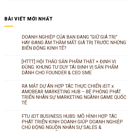
BÀI VIẾT MỚI NHẤT
DOANH NGHIỆP CỦA BẠN ĐANG “GIỮ GIÁ TRỊ”
HAY ĐANG ÂM THẦM MẤT GIÁ TRỊ TRƯỚC NHỮNG
BIẾN ĐỘNG KINH TẾ?
[HTTT] HỘI THẢO SẢN PHẨM THẬT × ĐỊNH VỊ
ĐÚNG: KHUNG TƯ DUY TÁI ĐỊNH VỊ SẢN PHẨM
DÀNH CHO FOUNDER & CEO SME
RA MẮT DỰ ÁN HỢP TÁC THỰC CHIẾN iEIT x
AMOBEAR MARKETING HUB – BỆ PHÓNG PHÁT
TRIỂN NHÂN SỰ MARKETING NGÀNH GAME QUỐC
TẾ
FTU iEIT BUSINESS HUBS: MÔ HÌNH HỢP TÁC
PHÁT TRIỂN KINH DOANH GIÚP DOANH NGHIỆP
CHỦ ĐỘNG NGUỒN NHÂN SỰ SALES &