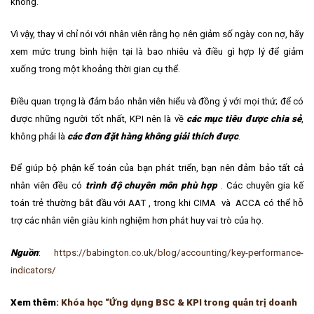
không.
Vì vậy, thay vì chỉ nói với nhân viên rằng họ nên giảm số ngày con nợ, hãy
xem mức trung bình hiện tại là bao nhiêu và điều gì hợp lý để giảm
xuống trong một khoảng thời gian cụ thể.
Điều quan trọng là đảm bảo nhân viên hiểu và đồng ý với mọi thứ; để có
được những người tốt nhất, KPI nên là về
các mục tiêu được chia sẻ
,
không phải là
các đơn đặt hàng không giải thích được
.
Để giúp bộ phận kế toán của bạn phát triển, bạn nên đảm bảo tất cả
nhân viên đều
có
trình độ chuyên môn phù hợp
. Các chuyên gia kế
toán trẻ thường bắt đầu với
AAT
, trong khi
CIMA
và
ACCA
có thể hỗ
trợ các nhân viên giàu kinh nghiệm hơn phát huy vai trò của họ.
Nguồn
:
https://babington.co.uk/blog/accounting/key-performance-
indicators/
Xem thêm:
Khóa học “Ứng dụng BSC & KPI trong quản trị doanh