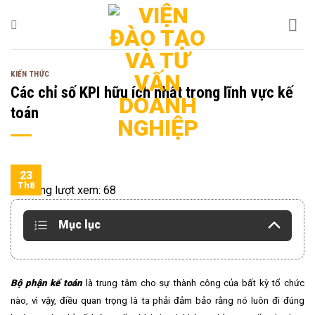
Bỏ
qua
nội
dung
KIẾN THỨC
Các chỉ số KPI hữu ích nhất trong lĩnh vực kế
toán
23
Th8
Tổng lượt xem:
68
Mục lục
Bộ phận kế toán
là trung tâm cho sự thành công của bất kỳ tổ chức
nào, vì vậy, điều quan trọng là ta phải đảm bảo rằng nó luôn đi đúng