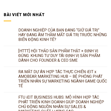
BÀI VIẾT MỚI NHẤT
DOANH NGHIỆP CỦA BẠN ĐANG “GIỮ GIÁ TRỊ”
HAY ĐANG ÂM THẦM MẤT GIÁ TRỊ TRƯỚC NHỮNG
BIẾN ĐỘNG KINH TẾ?
[HTTT] HỘI THẢO SẢN PHẨM THẬT × ĐỊNH VỊ
ĐÚNG: KHUNG TƯ DUY TÁI ĐỊNH VỊ SẢN PHẨM
DÀNH CHO FOUNDER & CEO SME
RA MẮT DỰ ÁN HỢP TÁC THỰC CHIẾN iEIT x
AMOBEAR MARKETING HUB – BỆ PHÓNG PHÁT
TRIỂN NHÂN SỰ MARKETING NGÀNH GAME QUỐC
TẾ
FTU iEIT BUSINESS HUBS: MÔ HÌNH HỢP TÁC
PHÁT TRIỂN KINH DOANH GIÚP DOANH NGHIỆP
CHỦ ĐỘNG NGUỒN NHÂN SỰ SALES &