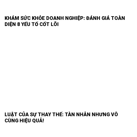
KHÁM SỨC KHỎE DOANH NGHIỆP: ĐÁNH GIÁ TOÀN
DIỆN 8 YẾU TỐ CỐT LÕI
LUẬT CỦA SỰ THAY THẾ: TÀN NHẪN NHƯNG VÔ
CÙNG HIỆU QUẢ!