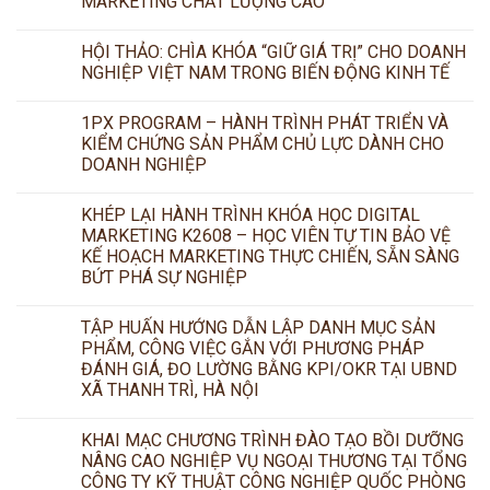
MARKETING CHẤT LƯỢNG CAO
HỘI THẢO: CHÌA KHÓA “GIỮ GIÁ TRỊ” CHO DOANH
NGHIỆP VIỆT NAM TRONG BIẾN ĐỘNG KINH TẾ
1PX PROGRAM – HÀNH TRÌNH PHÁT TRIỂN VÀ
KIỂM CHỨNG SẢN PHẨM CHỦ LỰC DÀNH CHO
DOANH NGHIỆP
KHÉP LẠI HÀNH TRÌNH KHÓA HỌC DIGITAL
MARKETING K2608 – HỌC VIÊN TỰ TIN BẢO VỆ
KẾ HOẠCH MARKETING THỰC CHIẾN, SẴN SÀNG
BỨT PHÁ SỰ NGHIỆP
TẬP HUẤN HƯỚNG DẪN LẬP DANH MỤC SẢN
PHẨM, CÔNG VIỆC GẮN VỚI PHƯƠNG PHÁP
ĐÁNH GIÁ, ĐO LƯỜNG BẰNG KPI/OKR TẠI UBND
XÃ THANH TRÌ, HÀ NỘI
KHAI MẠC CHƯƠNG TRÌNH ĐÀO TẠO BỒI DƯỠNG
NÂNG CAO NGHIỆP VỤ NGOẠI THƯƠNG TẠI TỔNG
CÔNG TY KỸ THUẬT CÔNG NGHIỆP QUỐC PHÒNG