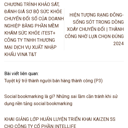
CHƯƠNG TRÌNH KHẢO SÁT,
ĐÁNH GIÁ SƠ BỘ SỨC KHỎE
HIỆN TƯỢNG RẠNG ĐÔNG-
CHUYỂN ĐỔI SỐ CỦA DOANH
SỐNG SÓT TRONG DÒNG
NGHIỆP BẰNG PHẦN MỀM
XOÁY CHUYỂN ĐỔI | THÀNH
KHÁM SỨC KHỎE iTEST+
CÔNG NHỜ LỰA CHỌN ĐÚNG
CÔNG TY TNHH THƯƠNG
2024
MẠI DỊCH VỤ XUẤT NHẬP
KHẨU VINA T&T
Bài viết liên quan:
Tuyệt kỹ trở thành người bán hàng thành công (P3)
Social bookmarking là gì? Những sai lầm cần tránh khi sử
dụng nền tảng social bookmarking
KHAI GIẢNG LỚP HUẤN LUYỆN TRIỂN KHAI KAIZEN 5S
CHO CÔNG TY CỔ PHẦN INTELLIFE