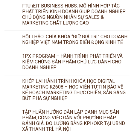
FTU iEIT BUSINESS HUBS: MÔ HÌNH HỢP TÁC
PHÁT TRIỂN KINH DOANH GIÚP DOANH NGHIỆP
CHỦ ĐỘNG NGUỒN NHÂN SỰ SALES &
MARKETING CHẤT LƯỢNG CAO
HỘI THẢO: CHÌA KHÓA “GIỮ GIÁ TRỊ” CHO DOANH
NGHIỆP VIỆT NAM TRONG BIẾN ĐỘNG KINH TẾ
1PX PROGRAM – HÀNH TRÌNH PHÁT TRIỂN VÀ
KIỂM CHỨNG SẢN PHẨM CHỦ LỰC DÀNH CHO
DOANH NGHIỆP
KHÉP LẠI HÀNH TRÌNH KHÓA HỌC DIGITAL
MARKETING K2608 – HỌC VIÊN TỰ TIN BẢO VỆ
KẾ HOẠCH MARKETING THỰC CHIẾN, SẴN SÀNG
BỨT PHÁ SỰ NGHIỆP
TẬP HUẤN HƯỚNG DẪN LẬP DANH MỤC SẢN
PHẨM, CÔNG VIỆC GẮN VỚI PHƯƠNG PHÁP
ĐÁNH GIÁ, ĐO LƯỜNG BẰNG KPI/OKR TẠI UBND
XÃ THANH TRÌ, HÀ NỘI