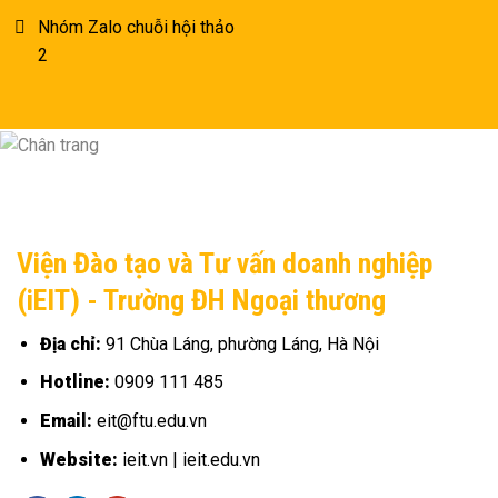
Nhóm Zalo chuỗi hội thảo
2
Viện Đào tạo và Tư vấn doanh nghiệp
(iEIT) - Trường ĐH Ngoại thương
Địa chỉ:
91 Chùa Láng, phường Láng, Hà Nội
Hotline:
0909 111 485
Email:
eit@ftu.edu.vn
Website:
ieit.vn | ieit.edu.vn