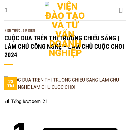
Bỏ
qua
nội
dung
KIẾN THỨC
,
SỰ KIỆN
CUỘC ĐUA TRÊN THỊ TRƯỜNG CHIẾU SÁNG |
LÀM CHỦ CÔNG NGHỆ – LÀM CHỦ CUỘC CHƠI
2024
23
Th4
Tổng lượt xem:
21