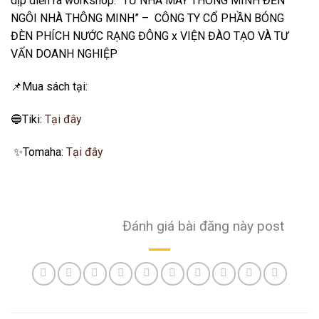
dịp diễn ra workshop:
“TỪ NHÀ MÁY THÔNG MINH ĐẾN
NGÔI NHÀ THÔNG MINH” – CÔNG TY CỔ PHẦN BÓNG
ĐÈN PHÍCH NƯỚC RẠNG ĐÔNG x VIỆN ĐÀO TẠO VÀ TƯ
VẤN DOANH NGHIỆP
📌
Mua sách tại:
🔵
Tiki:
Tại đây
✨
Tomaha:
Tại đây
Đánh giá bài đăng này post