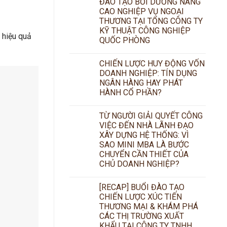
ĐÀO TẠO BỒI DƯỠNG NÂNG
CAO NGHIỆP VỤ NGOẠI
THƯƠNG TẠI TỔNG CÔNG TY
KỸ THUẬT CÔNG NGHIỆP
 hiệu quả
QUỐC PHÒNG
CHIẾN LƯỢC HUY ĐỘNG VỐN
DOANH NGHIỆP: TÍN DỤNG
NGÂN HÀNG HAY PHÁT
HÀNH CỔ PHẦN?
TỪ NGƯỜI GIẢI QUYẾT CÔNG
VIỆC ĐẾN NHÀ LÃNH ĐẠO
XÂY DỰNG HỆ THỐNG: VÌ
SAO MINI MBA LÀ BƯỚC
CHUYỂN CẦN THIẾT CỦA
CHỦ DOANH NGHIỆP?
[RECAP] BUỔI ĐÀO TẠO
CHIẾN LƯỢC XÚC TIẾN
THƯƠNG MẠI & KHÁM PHÁ
CÁC THỊ TRƯỜNG XUẤT
KHẨU TẠI CÔNG TY TNHH