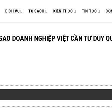
DỊCH VỤ
TỦ SÁCH
KIẾN THỨC
TIN TỨC
CỘ
 SAO DOANH NGHIỆP VIỆT CẦN TƯ DUY 