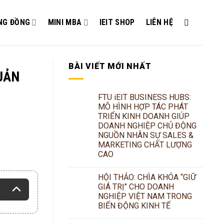
NG ĐỒNG
MINI MBA
IEIT SHOP
LIÊN HỆ
BÀI VIẾT MỚI NHẤT
QUẢN
FTU iEIT BUSINESS HUBS:
MÔ HÌNH HỢP TÁC PHÁT
TRIỂN KINH DOANH GIÚP
DOANH NGHIỆP CHỦ ĐỘNG
NGUỒN NHÂN SỰ SALES &
MARKETING CHẤT LƯỢNG
CAO
HỘI THẢO: CHÌA KHÓA “GIỮ
GIÁ TRỊ” CHO DOANH
NGHIỆP VIỆT NAM TRONG
BIẾN ĐỘNG KINH TẾ