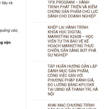
1PX PROGRAM – HÀNH
 liệu và
TRÌNH PHÁT TRIỂN VÀ KIỂM
CHỨNG SẢN PHẨM CHỦ LỰC
DÀNH CHO DOANH NGHIỆP
KHÉP LẠI HÀNH TRÌNH
 quảng cáo,
KHÓA HỌC DIGITAL
MARKETING K2608 – HỌC
VIÊN TỰ TIN BẢO VỆ KẾ
ng vận
HOẠCH MARKETING THỰC
CHIẾN, SẴN SÀNG BỨT PHÁ
SỰ NGHIỆP
TẬP HUẤN HƯỚNG DẪN LẬP
DANH MỤC SẢN PHẨM,
CÔNG VIỆC GẮN VỚI
PHƯƠNG PHÁP ĐÁNH GIÁ,
ĐO LƯỜNG BẰNG KPI/OKR
TẠI UBND XÃ THANH TRÌ, HÀ
NỘI
KHAI MẠC CHƯƠNG TRÌNH