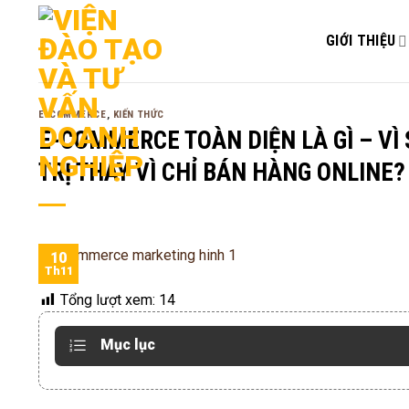
Bỏ
qua
GIỚI THIỆU
nội
dung
E-COMMERCE
,
KIẾN THỨC
E-COMMERCE TOÀN DIỆN LÀ GÌ – VÌ
TRỊ THAY VÌ CHỈ BÁN HÀNG ONLINE?
10
Th11
Tổng lượt xem:
14
Mục lục