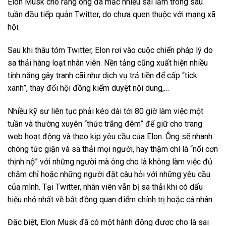
Elon Musk cho rằng ông đã mắc nhiều sai lầm trong sáu
tuần đầu tiếp quản Twitter, do chưa quen thuộc với mạng xã
hội.
Sau khi thâu tóm Twitter, Elon rơi vào cuộc chiến pháp lý do
sa thải hàng loạt nhân viên. Nền tảng cũng xuất hiện nhiều
tính năng gây tranh cãi như dịch vụ trả tiền để cấp “tick
xanh”, thay đổi hội đồng kiểm duyệt nội dung,…
Nhiều kỹ sư liên tục phải kéo dài tới 80 giờ làm việc một
tuần và thường xuyên “thức trắng đêm” để giữ cho trang
web hoạt động và theo kịp yêu cầu của Elon. Ông sẽ nhanh
chóng tức giận và sa thải mọi người, hay thậm chí là “nổi cơn
thịnh nộ” với những người mà ông cho là không làm việc đủ
chăm chỉ hoặc những người đặt câu hỏi với những yêu cầu
của mình. Tại Twitter, nhân viên vẫn bị sa thải khi có dấu
hiệu nhỏ nhất về bất đồng quan điểm chính trị hoặc cá nhân.
Đặc biệt, Elon Musk đã có một hành động được cho là sai