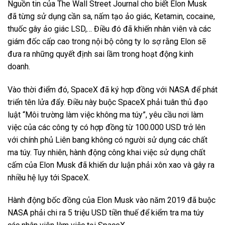
Nguồn tin của The Wall Street Journal cho biết Elon Musk
đã từng sử dụng cần sa, nấm tạo ảo giác, Ketamin, cocaine,
thuốc gây ảo giác LSD,… Điều đó đã khiến nhân viên và các
giám đốc cấp cao trong nội bộ công ty lo sợ rằng Elon sẽ
đưa ra những quyết định sai lầm trong hoạt động kinh
doanh.
Vào thời điểm đó, SpaceX đã ký hợp đồng với NASA để phát
triển tên lửa đẩy. Điều này buộc SpaceX phải tuân thủ đạo
luật “Môi trường làm việc không ma túy”, yêu cầu nơi làm
việc của các công ty có hợp đồng từ 100.000 USD trở lên
với chính phủ Liên bang không có người sử dụng các chất
ma túy. Tuy nhiên, hành động công khai việc sử dụng chất
cấm của Elon Musk đã khiến dư luận phải xôn xao và gây ra
nhiều hệ lụy tới SpaceX.
Hành động bốc đồng của Elon Musk vào năm 2019 đã buộc
NASA phải chi ra 5 triệu USD tiền thuế để kiểm tra ma túy