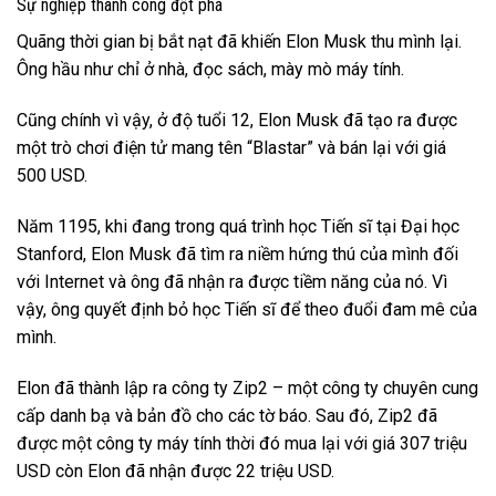
Sự nghiệp thành công đột phá
Quãng thời gian bị bắt nạt đã khiến Elon Musk thu mình lại.
Ông hầu như chỉ ở nhà, đọc sách, mày mò máy tính.
Cũng chính vì vậy, ở độ tuổi 12, Elon Musk đã tạo ra được
một trò chơi điện tử mang tên “Blastar” và bán lại với giá
500 USD.
Năm 1195, khi đang trong quá trình học Tiến sĩ tại Đại học
Stanford, Elon Musk đã tìm ra niềm hứng thú của mình đối
với Internet và ông đã nhận ra được tiềm năng của nó. Vì
vậy, ông quyết định bỏ học Tiến sĩ để theo đuổi đam mê của
mình.
Elon đã thành lập ra công ty Zip2 – một công ty chuyên cung
cấp danh bạ và bản đồ cho các tờ báo. Sau đó, Zip2 đã
được một công ty máy tính thời đó mua lại với giá 307 triệu
USD còn Elon đã nhận được 22 triệu USD.