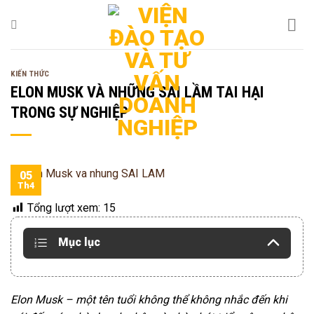
Bỏ
qua
nội
dung
KIẾN THỨC
ELON MUSK VÀ NHỮNG SAI LẦM TAI HẠI
TRONG SỰ NGHIỆP
05
Th4
Tổng lượt xem:
15
Mục lục
Elon Musk – một tên tuổi không thể không nhắc đến khi