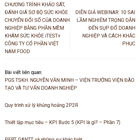
CHƯƠNG TRÌNH KHẢO SÁT,
ĐÁNH GIÁ SƠ BỘ SỨC KHỎE
DIỄN GIẢ WEBINAR: 10 SAI
CHUYỂN ĐỔI SỐ CỦA DOANH
LẦM NGHIÊM TRỌNG DẪN
NGHIỆP BẰNG PHẦN MỀM
ĐẾN SỤP ĐỔ DOANH
KHÁM SỨC KHỎE iTEST+
NGHIỆP VÀ CÁCH KHẮC
CÔNG TY CỔ PHẦN VIỆT
PHỤC
NAM FOOD
Bài viết liên quan:
PGS.TSKH. NGUYỄN VĂN MINH – VIỆN TRƯỞNG VIỆN ĐÀO
TẠO VÀ TƯ VẤN DOANH NGHIỆP
Quy trình xử lý khủng hoảng 2P2R
Thiết lập mục tiêu – KPI Bước 5 (KPI là gì? – Phần 7)
PERT, GANTT và những sự khác biệt