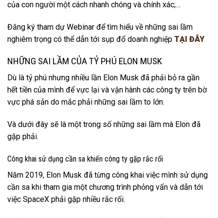
của con người một cách nhanh chóng và chính xác;…
Đăng ký tham dự Webinar để tìm hiểu về những sai lầm
nghiêm trọng có thể dẫn tới sụp đổ doanh nghiệp
TẠI ĐÂY
NHỮNG SAI LẦM CỦA TỶ PHÚ ELON MUSK
Dù là tỷ phú nhưng nhiều lần Elon Musk đã phải bỏ ra gần
hết tiền của mình để vực lại và vận hành các công ty trên bờ
vực phá sản do mắc phải những sai lầm to lớn.
Và dưới đây sẽ là một trong số những sai lầm mà Elon đã
gặp phải.
Công khai sử dụng cần sa khiến công ty gặp rắc rối
Năm 2019, Elon Musk đã từng công khai việc mình sử dụng
cần sa khi tham gia một chương trình phỏng vấn và dẫn tới
việc SpaceX phải gặp nhiều rắc rối.