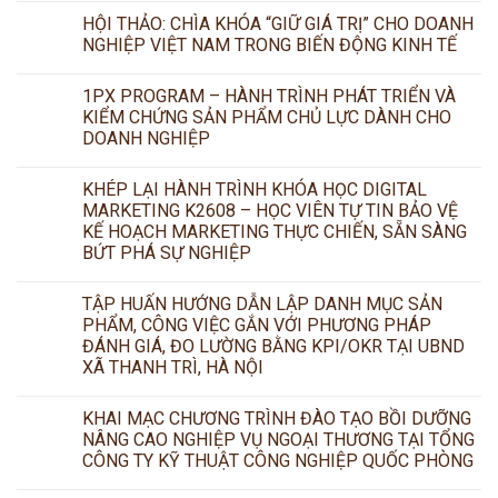
HỘI THẢO: CHÌA KHÓA “GIỮ GIÁ TRỊ” CHO DOANH
NGHIỆP VIỆT NAM TRONG BIẾN ĐỘNG KINH TẾ
1PX PROGRAM – HÀNH TRÌNH PHÁT TRIỂN VÀ
KIỂM CHỨNG SẢN PHẨM CHỦ LỰC DÀNH CHO
DOANH NGHIỆP
KHÉP LẠI HÀNH TRÌNH KHÓA HỌC DIGITAL
MARKETING K2608 – HỌC VIÊN TỰ TIN BẢO VỆ
KẾ HOẠCH MARKETING THỰC CHIẾN, SẴN SÀNG
BỨT PHÁ SỰ NGHIỆP
TẬP HUẤN HƯỚNG DẪN LẬP DANH MỤC SẢN
PHẨM, CÔNG VIỆC GẮN VỚI PHƯƠNG PHÁP
ĐÁNH GIÁ, ĐO LƯỜNG BẰNG KPI/OKR TẠI UBND
XÃ THANH TRÌ, HÀ NỘI
KHAI MẠC CHƯƠNG TRÌNH ĐÀO TẠO BỒI DƯỠNG
NÂNG CAO NGHIỆP VỤ NGOẠI THƯƠNG TẠI TỔNG
CÔNG TY KỸ THUẬT CÔNG NGHIỆP QUỐC PHÒNG