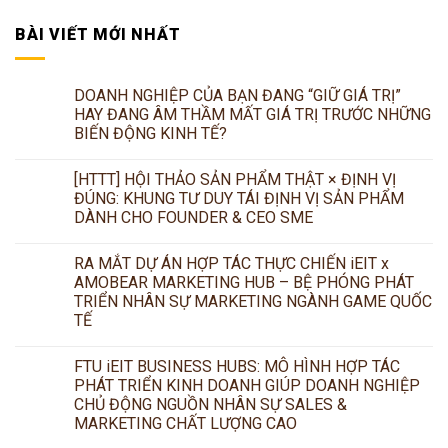
BÀI VIẾT MỚI NHẤT
DOANH NGHIỆP CỦA BẠN ĐANG “GIỮ GIÁ TRỊ”
HAY ĐANG ÂM THẦM MẤT GIÁ TRỊ TRƯỚC NHỮNG
BIẾN ĐỘNG KINH TẾ?
[HTTT] HỘI THẢO SẢN PHẨM THẬT × ĐỊNH VỊ
ĐÚNG: KHUNG TƯ DUY TÁI ĐỊNH VỊ SẢN PHẨM
DÀNH CHO FOUNDER & CEO SME
RA MẮT DỰ ÁN HỢP TÁC THỰC CHIẾN iEIT x
AMOBEAR MARKETING HUB – BỆ PHÓNG PHÁT
TRIỂN NHÂN SỰ MARKETING NGÀNH GAME QUỐC
TẾ
FTU iEIT BUSINESS HUBS: MÔ HÌNH HỢP TÁC
PHÁT TRIỂN KINH DOANH GIÚP DOANH NGHIỆP
CHỦ ĐỘNG NGUỒN NHÂN SỰ SALES &
MARKETING CHẤT LƯỢNG CAO