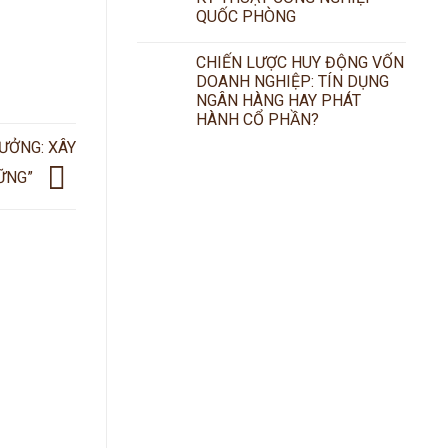
QUỐC PHÒNG
CHIẾN LƯỢC HUY ĐỘNG VỐN
DOANH NGHIỆP: TÍN DỤNG
NGÂN HÀNG HAY PHÁT
HÀNH CỔ PHẦN?
ƯỞNG: XÂY
VỮNG”