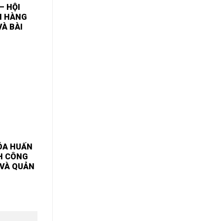
– HỘI
H HÀNG
VÀ BÀI
HÓA HUẤN
H CÔNG
 VÀ QUẢN