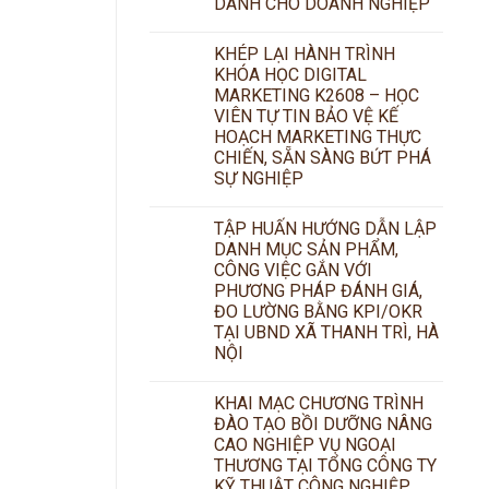
DÀNH CHO DOANH NGHIỆP
KHÉP LẠI HÀNH TRÌNH
KHÓA HỌC DIGITAL
MARKETING K2608 – HỌC
VIÊN TỰ TIN BẢO VỆ KẾ
HOẠCH MARKETING THỰC
CHIẾN, SẴN SÀNG BỨT PHÁ
SỰ NGHIỆP
TẬP HUẤN HƯỚNG DẪN LẬP
DANH MỤC SẢN PHẨM,
CÔNG VIỆC GẮN VỚI
PHƯƠNG PHÁP ĐÁNH GIÁ,
ĐO LƯỜNG BẰNG KPI/OKR
TẠI UBND XÃ THANH TRÌ, HÀ
NỘI
KHAI MẠC CHƯƠNG TRÌNH
ĐÀO TẠO BỒI DƯỠNG NÂNG
CAO NGHIỆP VỤ NGOẠI
THƯƠNG TẠI TỔNG CÔNG TY
KỸ THUẬT CÔNG NGHIỆP