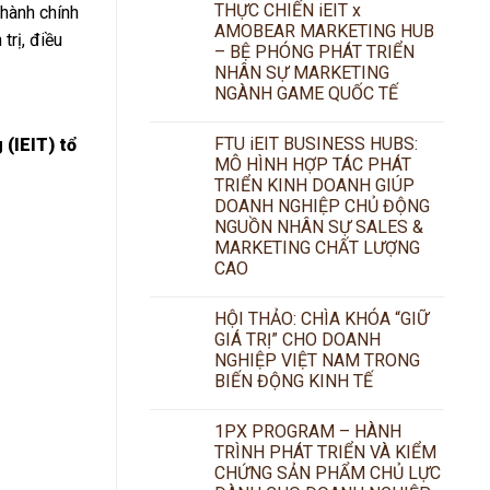
THỰC CHIẾN iEIT x
 hành chính
AMOBEAR MARKETING HUB
trị, điều
– BỆ PHÓNG PHÁT TRIỂN
NHÂN SỰ MARKETING
NGÀNH GAME QUỐC TẾ
FTU iEIT BUSINESS HUBS:
(IEIT) tổ
MÔ HÌNH HỢP TÁC PHÁT
TRIỂN KINH DOANH GIÚP
DOANH NGHIỆP CHỦ ĐỘNG
NGUỒN NHÂN SỰ SALES &
MARKETING CHẤT LƯỢNG
CAO
HỘI THẢO: CHÌA KHÓA “GIỮ
GIÁ TRỊ” CHO DOANH
NGHIỆP VIỆT NAM TRONG
BIẾN ĐỘNG KINH TẾ
1PX PROGRAM – HÀNH
TRÌNH PHÁT TRIỂN VÀ KIỂM
CHỨNG SẢN PHẨM CHỦ LỰC