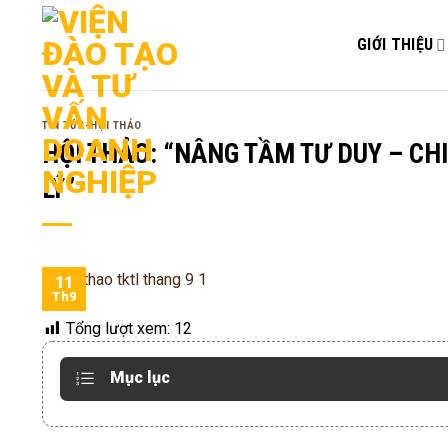
Bỏ
qua
GIỚI THIỆU
nội
dung
TIN TỨC-HỘI THẢO
HỘI THẢO: “NÂNG TẦM TƯ DUY – CH
LÝ”
11
Th9
Tổng lượt xem:
12
Mục lục