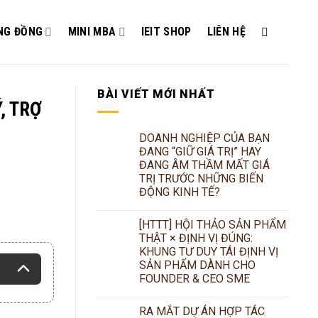
NG ĐỒNG
MINI MBA
IEIT SHOP
LIÊN HỆ
BÀI VIẾT MỚI NHẤT
, TRỢ
DOANH NGHIỆP CỦA BẠN
ĐANG “GIỮ GIÁ TRỊ” HAY
ĐANG ÂM THẦM MẤT GIÁ
TRỊ TRƯỚC NHỮNG BIẾN
ĐỘNG KINH TẾ?
[HTTT] HỘI THẢO SẢN PHẨM
THẬT × ĐỊNH VỊ ĐÚNG:
KHUNG TƯ DUY TÁI ĐỊNH VỊ
SẢN PHẨM DÀNH CHO
FOUNDER & CEO SME
RA MẮT DỰ ÁN HỢP TÁC