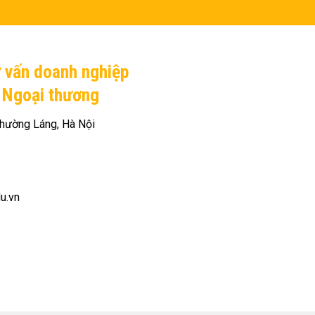
ư vấn doanh nghiệp
H Ngoại thương
hường Láng, Hà Nội
du.vn