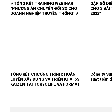
⚡ TỔNG KẾT TRAINING WEBINAR
GẶP GỠ DIỄ
“PHƯƠNG ÁN CHUYỂN ĐỔI SỐ CHO
CHO 3 BÀI
DOANH NGHIỆP TRUYỀN THỐNG” ⚡
2022”
TỔNG KẾT CHƯƠNG TRÌNH: HUẤN
Công ty Su
LUYỆN XÂY DỰNG VÀ TRIỂN KHAI 5S,
suất toàn d
KAIZEN TẠI TOKYOLIFE VÀ FORMAT