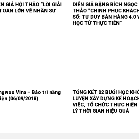
N GIẢ HỘI THẢO “LỜI GIẢI
DIỄN GIẢ ĐẶNG BÍCH NGỌC 
 TOÁN LỚN VỀ NHÂN SỰ
THẢO “CHINH PHỤC KHÁC
SỐ: TƯ DUY BÁN HÀNG 4.0 
HỌC TỪ THỰC TIỄN”
ngwoo Vina – Bảo trì năng
TỔNG KẾT 02 BUỔI HỌC K
iện (06/09/2018)
LUYỆN XÂY DỰNG KẾ HOẠC
VIỆC, TỔ CHỨC THỰC HIỆN
LÝ THỜI GIAN HIỆU QUẢ