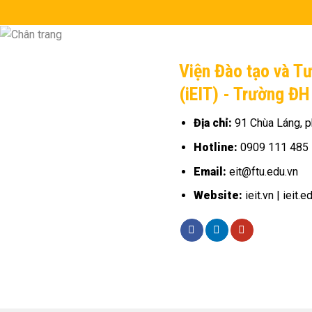
Viện Đào tạo và T
(iEIT) - Trường Đ
Địa chỉ:
91 Chùa Láng, p
Hotline:
0909 111 485
Email:
eit@ftu.edu.vn
Website:
ieit.vn | ieit.e