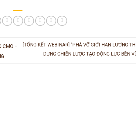
[TỔNG KẾT WEBINAR] “PHÁ VỠ GIỚI HẠN LƯƠNG TH
O CMO –
DỰNG CHIẾN LƯỢC TẠO ĐỘNG LỰC BỀN 
NG