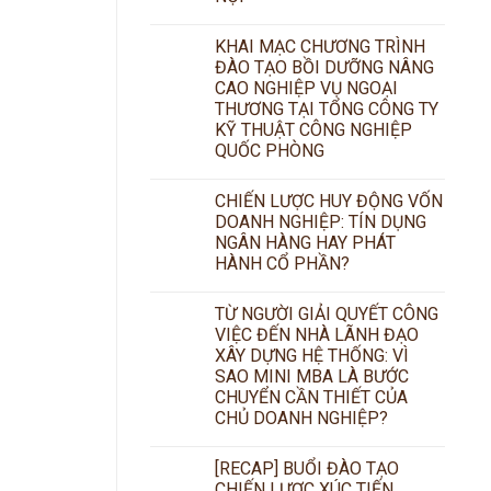
KHAI MẠC CHƯƠNG TRÌNH
ĐÀO TẠO BỒI DƯỠNG NÂNG
CAO NGHIỆP VỤ NGOẠI
THƯƠNG TẠI TỔNG CÔNG TY
KỸ THUẬT CÔNG NGHIỆP
QUỐC PHÒNG
CHIẾN LƯỢC HUY ĐỘNG VỐN
DOANH NGHIỆP: TÍN DỤNG
NGÂN HÀNG HAY PHÁT
HÀNH CỔ PHẦN?
TỪ NGƯỜI GIẢI QUYẾT CÔNG
VIỆC ĐẾN NHÀ LÃNH ĐẠO
XÂY DỰNG HỆ THỐNG: VÌ
SAO MINI MBA LÀ BƯỚC
CHUYỂN CẦN THIẾT CỦA
CHỦ DOANH NGHIỆP?
[RECAP] BUỔI ĐÀO TẠO
CHIẾN LƯỢC XÚC TIẾN