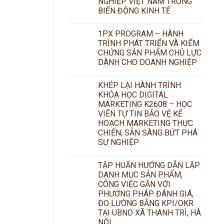
NGHIỆP VIỆT NAM TRONG
BIẾN ĐỘNG KINH TẾ
1PX PROGRAM – HÀNH
TRÌNH PHÁT TRIỂN VÀ KIỂM
CHỨNG SẢN PHẨM CHỦ LỰC
DÀNH CHO DOANH NGHIỆP
KHÉP LẠI HÀNH TRÌNH
KHÓA HỌC DIGITAL
MARKETING K2608 – HỌC
VIÊN TỰ TIN BẢO VỆ KẾ
HOẠCH MARKETING THỰC
CHIẾN, SẴN SÀNG BỨT PHÁ
SỰ NGHIỆP
TẬP HUẤN HƯỚNG DẪN LẬP
DANH MỤC SẢN PHẨM,
CÔNG VIỆC GẮN VỚI
PHƯƠNG PHÁP ĐÁNH GIÁ,
ĐO LƯỜNG BẰNG KPI/OKR
TẠI UBND XÃ THANH TRÌ, HÀ
NỘI