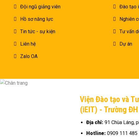
Đội ngũ giảng viên
Đào tạo 
Hồ sơ năng lực
Nghiên c
Tin tức - sự kiện
Tư vấn d
Liên hệ
Dự án
Zalo OA
Viện Đào tạo và T
(iEIT) - Trường Đ
Địa chỉ:
91 Chùa Láng, p
Hotline:
0909 111 485