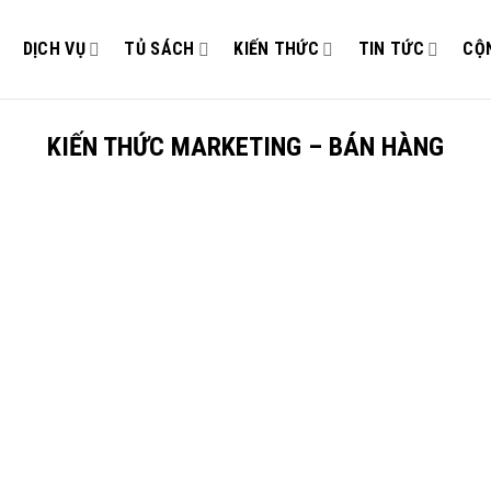
DỊCH VỤ
TỦ SÁCH
KIẾN THỨC
TIN TỨC
CỘ
KIẾN THỨC MARKETING – BÁN HÀNG