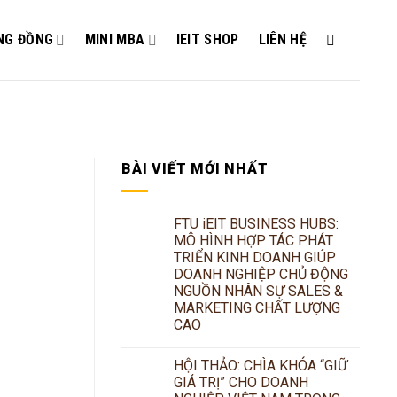
NG ĐỒNG
MINI MBA
IEIT SHOP
LIÊN HỆ
BÀI VIẾT MỚI NHẤT
FTU iEIT BUSINESS HUBS:
MÔ HÌNH HỢP TÁC PHÁT
TRIỂN KINH DOANH GIÚP
DOANH NGHIỆP CHỦ ĐỘNG
NGUỒN NHÂN SỰ SALES &
MARKETING CHẤT LƯỢNG
CAO
HỘI THẢO: CHÌA KHÓA “GIỮ
GIÁ TRỊ” CHO DOANH