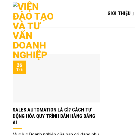
Bỏ
qua
GIỚI THIỆU
nội
dung
26
Th6
SALES AUTOMATION LÀ GÌ? CÁCH TỰ
ĐỘNG HÓA QUY TRÌNH BÁN HÀNG BẰNG
AI
Mục lục Doanh nghiệp của bạn có đang phụ