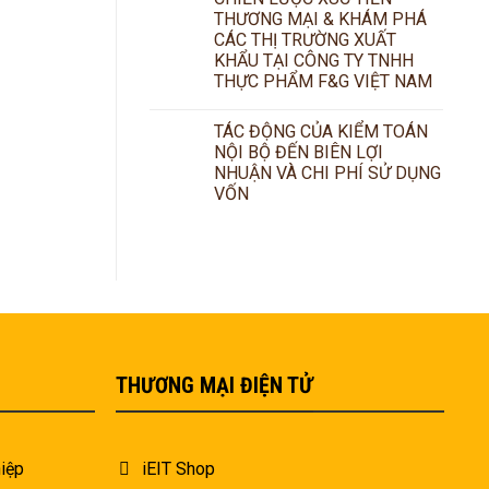
THƯƠNG MẠI & KHÁM PHÁ
CÁC THỊ TRƯỜNG XUẤT
KHẨU TẠI CÔNG TY TNHH
THỰC PHẨM F&G VIỆT NAM
TÁC ĐỘNG CỦA KIỂM TOÁN
NỘI BỘ ĐẾN BIÊN LỢI
NHUẬN VÀ CHI PHÍ SỬ DỤNG
VỐN
THƯƠNG MẠI ĐIỆN TỬ
iệp
iEIT Shop