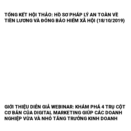
TỔNG KẾT HỘI THẢO: HỒ SƠ PHÁP LÝ AN TOÀN VỀ
TIỀN LƯƠNG VÀ ĐÓNG BẢO HIỂM XÃ HỘI (18/10/2019)
GIỚI THIỆU DIỄN GIẢ WEBINAR: KHÁM PHÁ 4 TRỤ CỘT
CƠ BẢN CỦA DIGITAL MARKETING GIÚP CÁC DOANH
NGHIỆP VỪA VÀ NHỎ TĂNG TRƯỞNG KINH DOANH