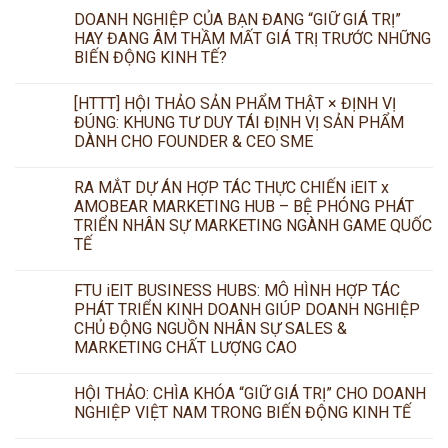
DOANH NGHIỆP CỦA BẠN ĐANG “GIỮ GIÁ TRỊ”
HAY ĐANG ÂM THẦM MẤT GIÁ TRỊ TRƯỚC NHỮNG
BIẾN ĐỘNG KINH TẾ?
[HTTT] HỘI THẢO SẢN PHẨM THẬT × ĐỊNH VỊ
ĐÚNG: KHUNG TƯ DUY TÁI ĐỊNH VỊ SẢN PHẨM
DÀNH CHO FOUNDER & CEO SME
RA MẮT DỰ ÁN HỢP TÁC THỰC CHIẾN iEIT x
AMOBEAR MARKETING HUB – BỆ PHÓNG PHÁT
TRIỂN NHÂN SỰ MARKETING NGÀNH GAME QUỐC
TẾ
FTU iEIT BUSINESS HUBS: MÔ HÌNH HỢP TÁC
PHÁT TRIỂN KINH DOANH GIÚP DOANH NGHIỆP
CHỦ ĐỘNG NGUỒN NHÂN SỰ SALES &
MARKETING CHẤT LƯỢNG CAO
HỘI THẢO: CHÌA KHÓA “GIỮ GIÁ TRỊ” CHO DOANH
NGHIỆP VIỆT NAM TRONG BIẾN ĐỘNG KINH TẾ