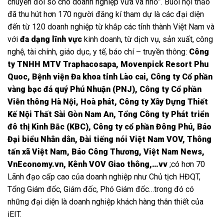
chuyển đổi số cho doanh nghiệp vừa và nhỏ”. Buổi hội thảo
đã thu hút hơn 170 người đăng kí tham dự là các đại diện
đến từ 120 doanh nghiệp từ khắp các tỉnh thành Việt Nam và
với
đa dạng lĩnh vực
kinh doanh, từ dịch vụ, sản xuất, công
nghệ, tài chính, giáo dục, y tế, báo chí – truyền thông:
Công
ty TNHH MTV Traphacosapa, Movenpick Resort Phu
Quoc, Bệnh viện Đa khoa tỉnh Lào cai, Công ty Cổ phần
vàng bạc đá quý Phú Nhuận (PNJ), Công ty Cổ phần
Viễn thông Hà Nội, Hoà phát, Công ty Xây Dựng Thiết
Kế Nội Thất Sài Gòn Nam An, Tổng Công ty Phát triển
đô thị Kinh Bắc (KBC), Công ty cổ phần Đông Phú,
Báo
Đại biểu Nhân dân, Đài tiếng nói Việt Nam VOV, Thông
tấn xã Việt Nam, Báo Công Thương, Việt Nam News,
VnEconomy.vn, Kênh VOV Giao thông,…vv
;có hơn 70
Lãnh đạo cấp cao của doanh nghiệp như Chủ tịch HĐQT,
Tổng Giám đốc, Giám đốc, Phó Giám đốc…trong đó có
những đại diện là doanh nghiệp khách hàng thân thiết của
iEIT.