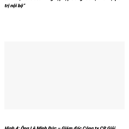
trị nội bộ”
Hình 4: Ông Lê Minh Đức – Giám đốc Công ty CP Giải