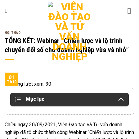
Bỏ
qua
nội
dung
HỘI THẢO
TỔNG KẾT: Webinar “Chiến lược và lộ trình
chuyển đổi số cho doanh nghiệp vừa và nhỏ”
01
Th10
Tổng lượt xem:
30
Mục lục
Chiều ngày 30/09/2021, Viện Đào tạo và Tư vấn doanh
nghiệp đã tổ chức thành công Webinar “Chiến lược và lộ trình