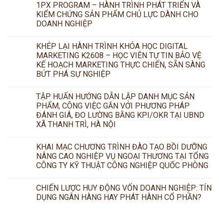
1PX PROGRAM – HÀNH TRÌNH PHÁT TRIỂN VÀ
KIỂM CHỨNG SẢN PHẨM CHỦ LỰC DÀNH CHO
DOANH NGHIỆP
KHÉP LẠI HÀNH TRÌNH KHÓA HỌC DIGITAL
MARKETING K2608 – HỌC VIÊN TỰ TIN BẢO VỆ
KẾ HOẠCH MARKETING THỰC CHIẾN, SẴN SÀNG
BỨT PHÁ SỰ NGHIỆP
TẬP HUẤN HƯỚNG DẪN LẬP DANH MỤC SẢN
PHẨM, CÔNG VIỆC GẮN VỚI PHƯƠNG PHÁP
ĐÁNH GIÁ, ĐO LƯỜNG BẰNG KPI/OKR TẠI UBND
XÃ THANH TRÌ, HÀ NỘI
KHAI MẠC CHƯƠNG TRÌNH ĐÀO TẠO BỒI DƯỠNG
NÂNG CAO NGHIỆP VỤ NGOẠI THƯƠNG TẠI TỔNG
CÔNG TY KỸ THUẬT CÔNG NGHIỆP QUỐC PHÒNG
CHIẾN LƯỢC HUY ĐỘNG VỐN DOANH NGHIỆP: TÍN
DỤNG NGÂN HÀNG HAY PHÁT HÀNH CỔ PHẦN?