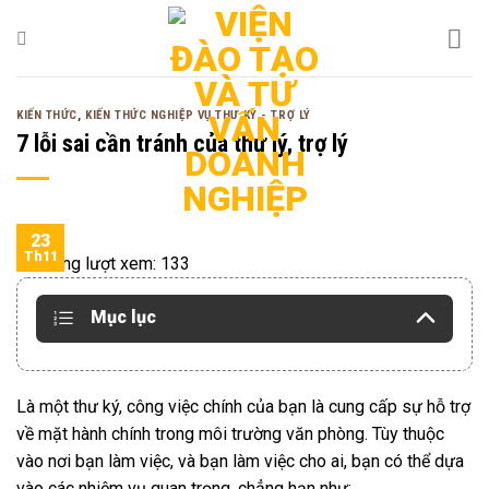
Bỏ
qua
nội
dung
KIẾN THỨC
,
KIẾN THỨC NGHIỆP VỤ THƯ KÝ - TRỢ LÝ
7 lỗi sai cần tránh của thư lý, trợ lý
23
Th11
Tổng lượt xem:
133
Mục lục
Là một thư ký, công việc chính của bạn là cung cấp sự hỗ trợ
về mặt hành chính trong môi trường văn phòng. Tùy thuộc
vào nơi bạn làm việc, và bạn làm việc cho ai, bạn có thể dựa
vào các nhiệm vụ quan trọng, chẳng hạn như: