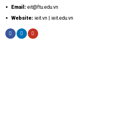
Email:
eit@ftu.edu.vn
Website:
ieit.vn | ieit.edu.vn