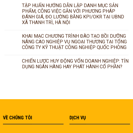
TẬP HUẤN HƯỚNG DẪN LẬP DANH MỤC SẢN
PHẨM, CÔNG VIỆC GẮN VỚI PHƯƠNG PHÁP
ĐÁNH GIÁ, ĐO LƯỜNG BẰNG KPI/OKR TẠI UBND
XÃ THANH TRÌ, HÀ NỘI
KHAI MẠC CHƯƠNG TRÌNH ĐÀO TẠO BỒI DƯỠNG
NÂNG CAO NGHIỆP VỤ NGOẠI THƯƠNG TẠI TỔNG
CÔNG TY KỸ THUẬT CÔNG NGHIỆP QUỐC PHÒNG
CHIẾN LƯỢC HUY ĐỘNG VỐN DOANH NGHIỆP: TÍN
DỤNG NGÂN HÀNG HAY PHÁT HÀNH CỔ PHẦN?
VỀ CHÚNG TÔI
DỊCH VỤ