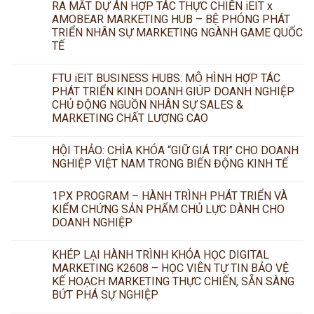
RA MẮT DỰ ÁN HỢP TÁC THỰC CHIẾN iEIT x
AMOBEAR MARKETING HUB – BỆ PHÓNG PHÁT
TRIỂN NHÂN SỰ MARKETING NGÀNH GAME QUỐC
TẾ
FTU iEIT BUSINESS HUBS: MÔ HÌNH HỢP TÁC
PHÁT TRIỂN KINH DOANH GIÚP DOANH NGHIỆP
CHỦ ĐỘNG NGUỒN NHÂN SỰ SALES &
MARKETING CHẤT LƯỢNG CAO
HỘI THẢO: CHÌA KHÓA “GIỮ GIÁ TRỊ” CHO DOANH
NGHIỆP VIỆT NAM TRONG BIẾN ĐỘNG KINH TẾ
1PX PROGRAM – HÀNH TRÌNH PHÁT TRIỂN VÀ
KIỂM CHỨNG SẢN PHẨM CHỦ LỰC DÀNH CHO
DOANH NGHIỆP
KHÉP LẠI HÀNH TRÌNH KHÓA HỌC DIGITAL
MARKETING K2608 – HỌC VIÊN TỰ TIN BẢO VỆ
KẾ HOẠCH MARKETING THỰC CHIẾN, SẴN SÀNG
BỨT PHÁ SỰ NGHIỆP