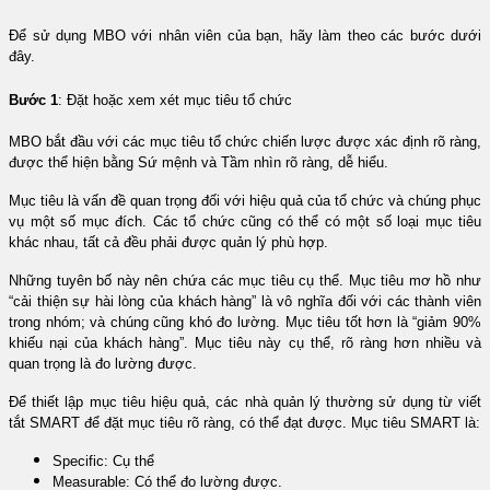
Để sử dụng MBO với nhân viên của bạn, hãy làm theo các bước dưới
đây.
Bước 1
: Đặt hoặc xem xét mục tiêu tổ chức
MBO bắt đầu với các mục tiêu tổ chức chiến lược được xác định rõ ràng,
được thể hiện bằng Sứ mệnh và Tầm nhìn rõ ràng, dễ hiểu.
Mục tiêu là vấn đề quan trọng đối với hiệu quả của tổ chức và chúng phục
vụ một số mục đích. Các tổ chức cũng có thể có một số loại mục tiêu
khác nhau, tất cả đều phải được quản lý phù hợp.
Những tuyên bố này nên chứa các mục tiêu cụ thể. Mục tiêu mơ hồ như
“cải thiện sự hài lòng của khách hàng” là vô nghĩa đối với các thành viên
trong nhóm; và chúng cũng khó đo lường. Mục tiêu tốt hơn là “giảm 90%
khiếu nại của khách hàng”. Mục tiêu này cụ thể, rõ ràng hơn nhiều và
quan trọng là đo lường được.
Để thiết lập mục tiêu hiệu quả, các nhà quản lý thường sử dụng từ viết
tắt SMART để đặt mục tiêu rõ ràng, có thể đạt được. Mục tiêu SMART là:
Specific: Cụ thể
Measurable: Có thể đo lường được.