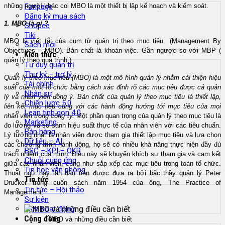
những người khác coi MBO là một thiết bị lập kế hoạch và kiểm soát.
Fanpage
Đăng ký mua sách
1. MBO là gì ?
Shopee
Tiki
MBO là viết tắt của cụm từ quản trị theo mục tiêu
(Management By
Sách mới
Objectives – MBO). Bản chất là khoán việc. Gần ngược so với MBP (
Kiến thức
quản lý theo quá trình )
Tư duy quản trị
Thư ký – trợ lý
Quản lý theo mục tiêu (MBO) là một mô hình quản lý nhằm cải thiện hiệu
Tài chính
suất của một tổ chức bằng cách xác định rõ các mục tiêu được cả quản
Nhân sự
lý và nhân viên đồng ý.
Bản chất của quản lý theo mục tiêu là thiết lập,
Chiến lược 5.0
liên kết mục tiêu cùng với các hành động hướng tới mục tiêu của mọi
Lean tinh gọn 4.0
nhân viên trong công ty.
Một phần quan trọng của quản lý theo mục tiêu là
Marketing
đo lường và so sánh hiệu suất thực tế của nhân viên với các tiêu chuẩn.
Bán hàng
Lý tưởng nhất là nhân viên được tham gia thiết lập mục tiêu và lựa chọn
Dữ liệu – AI
các chương trình hành động, họ sẽ có nhiều khả năng thực hiện đầy đủ
BSC – KPI – OKR
trách nhiệm của mình.
Điều này sẽ khuyến khích sự tham gia và cam kết
Chuỗi cung ứng
giữa các nhân viên, cũng như sắp xếp các mục tiêu trong toàn tổ chức.
Tin học văn phòng
Thuật ngữ này lần đầu tiên được đưa ra bởi bậc thầy quản lý Peter
Tin tức
Drucker trong cuốn sách năm 1954 của ông, The Practice of
Tin tức – Hội thảo
Management.
Sự kiện
Lịch hoạt động
Cộng đồng
MBO và những điều cần biết