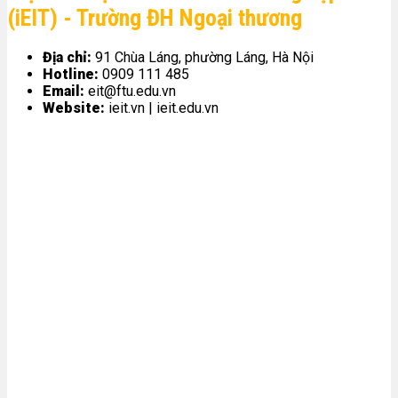
(iEIT) - Trường ĐH Ngoại thương
Địa chỉ:
91 Chùa Láng, phường Láng, Hà Nội
Hotline:
0909 111 485
Email:
eit@ftu.edu.vn
Website:
ieit.vn | ieit.edu.vn