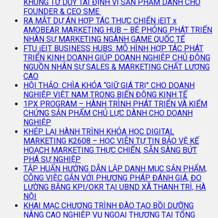
KHUNG TƯ DUY TÁI ĐỊNH VỊ SẢN PHẨM DÀNH CHO
FOUNDER & CEO SME
RA MẮT DỰ ÁN HỢP TÁC THỰC CHIẾN iEIT x
AMOBEAR MARKETING HUB – BỆ PHÓNG PHÁT TRIỂN
NHÂN SỰ MARKETING NGÀNH GAME QUỐC TẾ
FTU iEIT BUSINESS HUBS: MÔ HÌNH HỢP TÁC PHÁT
TRIỂN KINH DOANH GIÚP DOANH NGHIỆP CHỦ ĐỘNG
NGUỒN NHÂN SỰ SALES & MARKETING CHẤT LƯỢNG
CAO
HỘI THẢO: CHÌA KHÓA “GIỮ GIÁ TRỊ” CHO DOANH
NGHIỆP VIỆT NAM TRONG BIẾN ĐỘNG KINH TẾ
1PX PROGRAM – HÀNH TRÌNH PHÁT TRIỂN VÀ KIỂM
CHỨNG SẢN PHẨM CHỦ LỰC DÀNH CHO DOANH
NGHIỆP
KHÉP LẠI HÀNH TRÌNH KHÓA HỌC DIGITAL
MARKETING K2608 – HỌC VIÊN TỰ TIN BẢO VỆ KẾ
HOẠCH MARKETING THỰC CHIẾN, SẴN SÀNG BỨT
PHÁ SỰ NGHIỆP
TẬP HUẤN HƯỚNG DẪN LẬP DANH MỤC SẢN PHẨM,
CÔNG VIỆC GẮN VỚI PHƯƠNG PHÁP ĐÁNH GIÁ, ĐO
LƯỜNG BẰNG KPI/OKR TẠI UBND XÃ THANH TRÌ, HÀ
NỘI
KHAI MẠC CHƯƠNG TRÌNH ĐÀO TẠO BỒI DƯỠNG
NÂNG CAO NGHIỆP VỤ NGOẠI THƯƠNG TẠI TỔNG