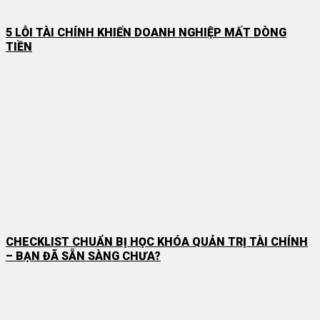
5 LỖI TÀI CHÍNH KHIẾN DOANH NGHIỆP MẤT DÒNG
TIỀN
CHECKLIST CHUẨN BỊ HỌC KHÓA QUẢN TRỊ TÀI CHÍNH
– BẠN ĐÃ SẴN SÀNG CHƯA?