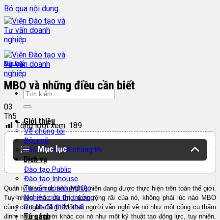
Bỏ qua nội dung
Kiến thức
MBO và những điều cần biết
03
Th5
Giới thiệu
Tổng lượt xem:
189
Về chúng tôi
Đội ngũ
Mục lục
Báo chí viết về chúng tôi
Dịch vụ
Đào tạo Public
Đào tạo Inhouse
Tư vấn doanh nghiệp
Quản lý theo mục tiêu (MBO) hiện đang được thực hiện trên toàn thế giới.
Nghiên cứu thị trường
Tuy nhiên, mặc dù ứng dụng rộng rãi của nó, không phải lúc nào MBO
Dự án đã triển khai
cũng có nghĩa là gì. Một số người vẫn nghĩ về nó như một công cụ thẩm
Tủ sách
định, những người khác coi nó như một kỹ thuật tạo động lực, tuy nhiên,