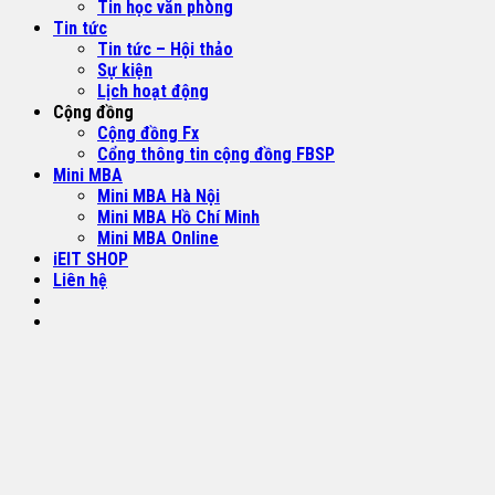
Tin học văn phòng
Tin tức
Tin tức – Hội thảo
Sự kiện
Lịch hoạt động
Cộng đồng
Cộng đồng Fx
Cổng thông tin cộng đồng FBSP
Mini MBA
Mini MBA Hà Nội
Mini MBA Hồ Chí Minh
Mini MBA Online
iEIT SHOP
Liên hệ