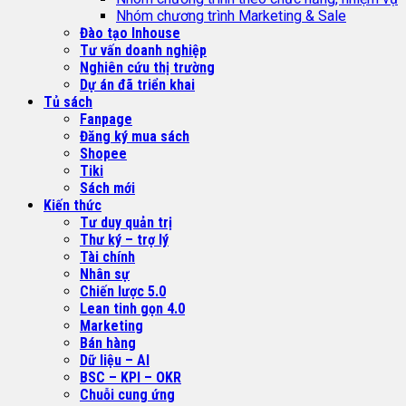
Nhóm chương trình Marketing & Sale
Đào tạo Inhouse
Tư vấn doanh nghiệp
Nghiên cứu thị trường
Dự án đã triển khai
Tủ sách
Fanpage
Đăng ký mua sách
Shopee
Tiki
Sách mới
Kiến thức
Tư duy quản trị
Thư ký – trợ lý
Tài chính
Nhân sự
Chiến lược 5.0
Lean tinh gọn 4.0
Marketing
Bán hàng
Dữ liệu – AI
BSC – KPI – OKR
Chuỗi cung ứng