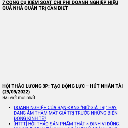
7 CÔNG CỤ KIỂM SOÁT CHI PHÍ DOANH NGHIỆP HIỆU
QUẢ NHÀ QUẢN TRỊ CẦN BIẾT
HỘI THẢO LƯƠNG 3P: TẠO ĐỘNG LỰC – HÚT NHÂN TÀI
(29/09/2022)
Bài viết mới nhất
DOANH NGHIỆP CỦA BẠN ĐANG “GIỮ GIÁ TRỊ” HAY
ĐANG ÂM THẦM MẤT GIÁ TRỊ TRƯỚC NHỮNG BIẾN
ĐỘNG KINH TẾ?
[HTTT] HỘI THẢO SẢN PHẨM THẬT × ĐỊNH VỊ ĐÚNG: