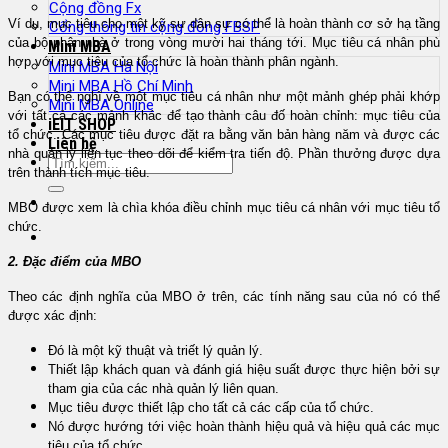
Cộng đồng Fx
Ví dụ, mục tiêu cho một kỹ sư dân sự có thể là hoàn thành cơ sở hạ tầng
Cổng thông tin cộng đồng FBSP
của bộ phận nhà ở trong vòng mười hai tháng tới. Mục tiêu cá nhân phù
Mini MBA
hợp với mục tiêu của tổ chức là hoàn thành phân ngành.
Mini MBA Hà Nội
Mini MBA Hồ Chí Minh
Bạn có thể nghĩ về một mục tiêu cá nhân như một mảnh ghép phải khớp
Mini MBA Online
với tất cả các mảnh khác để tạo thành câu đố hoàn chỉnh: mục tiêu của
iEIT SHOP
tổ chức. Các mục tiêu được đặt ra bằng văn bản hàng năm và được các
Liên hệ
nhà quản lý liên tục theo dõi để kiểm tra tiến độ. Phần thưởng được dựa
trên thành tích mục tiêu.
MBO được xem là chìa khóa điều chỉnh mục tiêu cá nhân với mục tiêu tổ
chức.
2. Đặc điểm của MBO
Theo các định nghĩa của MBO ở trên, các tính năng sau của nó có thể
được xác định:
Đó là một kỹ thuật và triết lý quản lý.
Thiết lập khách quan và đánh giá hiệu suất được thực hiện bởi sự
tham gia của các nhà quản lý liên quan.
Mục tiêu được thiết lập cho tất cả các cấp của tổ chức.
Nó được hướng tới việc hoàn thành hiệu quả và hiệu quả các mục
tiêu của tổ chức.