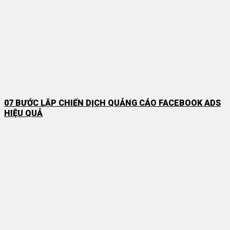
07 BƯỚC LẬP CHIẾN DỊCH QUẢNG CÁO FACEBOOK ADS
HIỆU QUẢ