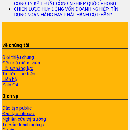
CÔNG TY KỸ THUẬT CÔNG NGHIỆP QUỐC PHÒNG
CHIẾN LƯỢC HUY ĐỘNG VỐN DOANH NGHIỆP: TÍN
DỤNG NGÂN HÀNG HAY PHÁT HÀNH CỔ PHẦN?
về chúng tôi
Giới thiệu chung
Đội ngũ giảng viên
Hồ sơ năng lực
Tin tức - sự kiện
Liên hệ
Zalo OA
Dịch vụ
Đào tạo public
Đào tạo inhouse
Nghiên cứu thị trường
Tư vấn doanh nghiệp