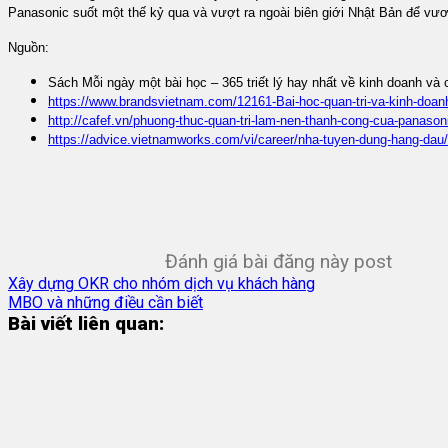
Panasonic suốt một thế kỷ qua và vượt ra ngoài biên giới Nhật Bản để vươn
Nguồn:
Sách Mỗi ngày một bài học – 365 triết lý hay nhất về kinh doanh và
https://www.brandsvietnam.com/12161-Bai-hoc-quan-tri-va-kinh-doan
http://cafef.vn/phuong-thuc-quan-tri-lam-nen-thanh-cong-cua-pana
https://advice.vietnamworks.com/vi/career/nha-tuyen-dung-hang-dau/
Đánh giá bài đăng này post
Xây dựng OKR cho nhóm dịch vụ khách hàng
MBO và những điều cần biết
Bài viết liên quan: