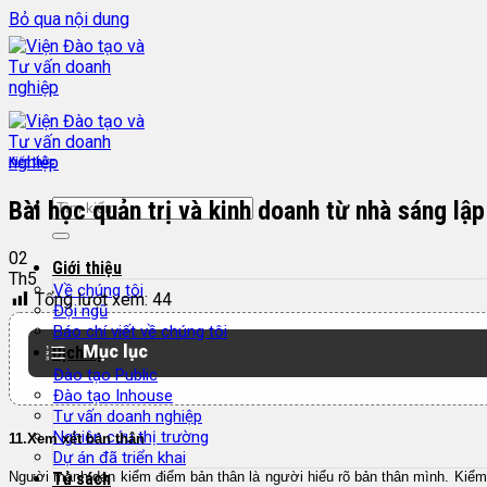
Bỏ qua nội dung
Kiến thức
Bài học quản trị và kinh doanh từ nhà sáng lậ
02
Giới thiệu
Th5
Về chúng tôi
Tổng lượt xem:
44
Đội ngũ
Báo chí viết về chúng tôi
Mục lục
Dịch vụ
Đào tạo Public
Đào tạo Inhouse
Tư vấn doanh nghiệp
Nghiên cứu thị trường
11.Xem xét bản thân
Dự án đã triển khai
Người mạnh dạn kiểm điểm bản thân là người hiểu rõ bản thân mình. Kiểm đ
Tủ sách