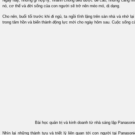
Ngày nay, những gì hợp lý, nhanh chóng đều được đề cao, nhưng càng nhanh 
nó, cơ thể và đời sống của con người sẽ trở nên méo mó, dị dạng.
Cho nên, buổi tối trước khi đi ngủ, ta ngồi tĩnh lặng trên sàn nhà và nhớ l
trong tâm hồn và biến thành động lực mới cho ngày hôm sau. Cuộc sống cà
Bài học quản trị và kinh doanh từ nhà sáng lập Panasoni
Nhìn lại những thành tựu và triết lý liên quan tới con người tại Panaso