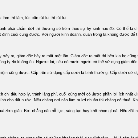
m thì làm, lúc cần rút lui thì rút lui.
ành phải chấm dứt thì thường sẽ kèm theo sự hy sinh nào đó. Có thể là c
t định cuối cùng được. Với người kinh doanh, quan trọng là không được để tình
này xảy ra, giám đốc hãy ra mặt một lần. Giám đốc ra mặt thì bên kia họ cu
ng ty đó không ổn. Ngược lại, nếu có mười người có thể sử dụng giám đốc, 
̣m cũng được. Cấp trên sử dụng cấp dưới là bình thường. Cấp dưới sử dụn
chi tiêu hợp lý, tránh lãng phí, cuối cùng mới có được phần lợi ích nhất đị
́nh cho đất nước. Nếu chẳng nơi nào làm ra lợi nhuận thì chẳng có thuế. Khi 
 đơn giản. Bởi chẳng cần nỗ lực, sáng tạo hay khổ nhọc gì cả. Nếu đất nươ