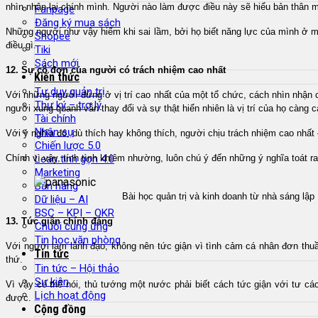
nhìn nhận lại chính mình. Người nào làm được điều này sẽ hiểu bản thân 
Fanpage
Đăng ký mua sách
Những người như vậy hiếm khi sai lầm, bởi họ biết năng lực của mình ở mư
Shopee
điều gì.
Tiki
Sách mới
12. Sự cô đơn của người có trách nhiệm cao nhất
Kiến thức
Tư duy quản trị
Với những người đứng ở vị trí cao nhất của một tổ chức, cách nhìn nhận
Thư ký – trợ lý
người xung quanh vẫn thay đổi và sự thật hiển nhiên là vị trí của họ càng ca
Tài chính
Nhân sự
Với ý nghĩa đó, dù thích hay không thích, người chịu trách nhiệm cao nhất 
Chiến lược 5.0
Chính vì vậy, tính tình khiêm nhường, luôn chú ý đến những ý nghĩa toát ra 
Lean tinh gọn 4.0
Marketing
Bán hàng
Bài học quản trị và kinh doanh từ nhà sáng lập 
Dữ liệu – AI
BSC – KPI – OKR
13. Tức giận chính đáng
Chuỗi cung ứng
Tin học văn phòng
Với người làm lãnh đạo, không nên tức giận vì tình cảm cá nhân đơn thuầ
Tin tức
thứ.
Tin tức – Hội thảo
Sự kiện
Vì vậy có thể nói, thủ tướng một nước phải biết cách tức giận với tư c
Lịch hoạt động
được.
Cộng đồng