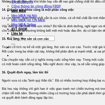
Những khi đối diện với khó khăn hay vấn đề nan giải chồng chất thì điều cố
Cộng đồng Fx
Cổng thông tin cộng đồng FBSP
14. Giữ gìn sức khỏe cũng là một phần công việc
Mini MBA
Mini MBA Hà Nội
Là con người, quan trọng nhất vẫn là sức khỏe, cả về thể chất lẫn tinh t
Mini MBA Hồ Chí Minh
Mini MBA Online
Vậy điều gì cần thiết cho sức khỏe? Đó hẳn là dinh dưỡng, nghỉ ngơi và
iEIT SHOP
cho công việc lại thường không biết mệt mỏi hoặc đau ốm, dù có bận rộn đ
Liên hệ
15. Già làng, thợ săn và con cáo
Truyện cổ tích nọ kể về một già làng, thợ săn và con cáo. Trước mặt già
Rốt cuộc trong ba nhân vật này, không thể phân định ai mạnh nhất, ai oai p
Câu chuyện này vẫn có ý nghĩa trong cuộc sống hôm nay. Trong một cuộc t
có một hoàn cảnh sống riêng. Nếu nghĩ được như vậy, ta sẽ sẵn sòng giúp 
16. Quyết định ngay, làm tức thì
Người xưa có câu “binh quý thần tốc”. Đã có nhiều trường hợp thắng bại xuâ
Bài học này không chỉ giới hạn ở việc giao tranh nơi chiến trường mà tro
chậm trễ một năm. Đương nhiên cũng có trường hợp cần phải dành thời gian 
và quyết định hành động ngay lập tức.