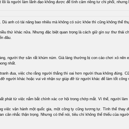
t lõi là người làm lãnh đạo không được để tình cảm riêng tư chi phối, nhưng lạ
hần. Dù anh có tài năng bao nhiêu mà không có sức khỏe thì cũng không thể th
 nhiều thứ khác nữa. Nhưng đặc biệt quan trọng là cách giữ gìn sự thư tha
ến đâu.
 làng, người thợ săn rất khúm núm. Già làng thường bị con cáo chơi xỏ nên e 
hong nhất.
ranh đua, việc cho rằng người thắng thì oai hơn người thua không đúng. Cũng
đỡ người khác hoặc vui vẻ nhận sự giúp đỡ từ người khác để làm tốt công v
́t phát từ việc nắm bắt chính xác cơ hội trong chớp mắt. Vì thế, người làm 
ng việc vận hành một quốc gia, một công ty cũng tương tự. Tình thế thay đô
cân nhắc thận trọng. Nhưng có thể nói, tiêu chí không thể thiếu của người l