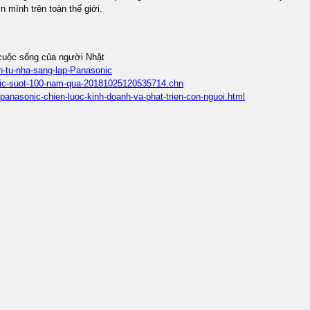
 mình trên toàn thế giới.
 cuộc sống của người Nhật
h-tu-nha-sang-lap-Panasonic
sonic-suot-100-nam-qua-20181025120535714.chn
panasonic-chien-luoc-kinh-doanh-va-phat-trien-con-nguoi.html