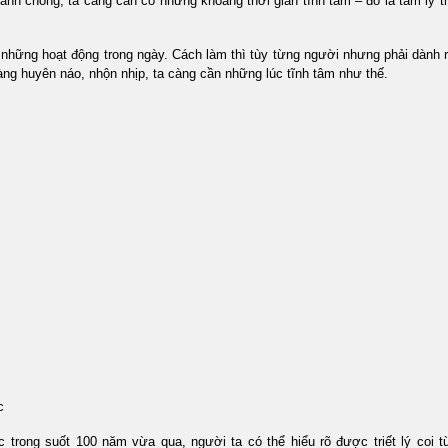
chóng, ta càng cần có những khoảng thời gian tĩnh tâm – đó là tâm lý thườ
ại những hoạt động trong ngày. Cách làm thì tùy từng người nhưng phải dành
ng huyên náo, nhộn nhịp, ta càng cần những lúc tĩnh tâm như thế.
c
nic trong suốt 100 năm vừa qua, người ta có thể hiểu rõ được triết lý co