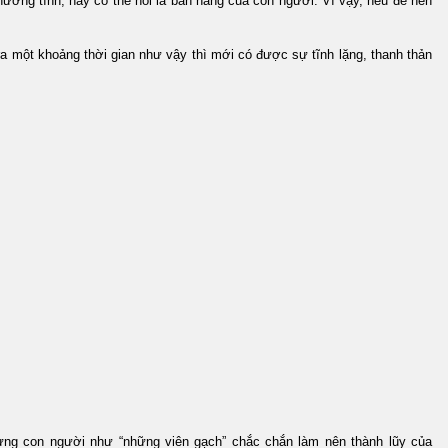
ng tình, hay có thể nói là bản năng của con người. Vì vậy, nếu đè nén
 ra một khoảng thời gian như vậy thì mới có được sự tĩnh lặng, thanh thản
i từng con người như “những viên gạch” chắc chắn làm nên thành lũy của