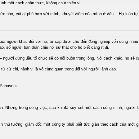
mình một cách chân thực, không chút thiên vị.
́c nào, cái gì phù hợp với mình, khuyết điểm của mình ở đâu… Họ luôn tự 
 của người khác đối với họ, từ cấp dưới cho đến đồng nghiệp vốn cùng nhau
o, số người bạn thân chịu nói sự thật cho họ biết càng ít đi.
– người đứng đầu tổ chức sẽ có nỗi buồn trong lòng. Nói cách khác, họ sẽ
từ cử chỉ, hành vi là vô cùng quan trọng đối với người lãnh đạo.
Panasonic
n. Nhưng trong công việc, sau khi đã suy xét một cách công minh, người lãnh đ
ách thủ tướng, giám đốc một công ty phải biết tức giận theo cách của một 