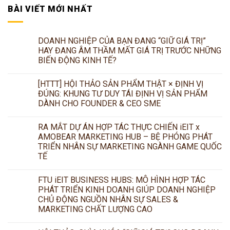
BÀI VIẾT MỚI NHẤT
DOANH NGHIỆP CỦA BẠN ĐANG “GIỮ GIÁ TRỊ”
HAY ĐANG ÂM THẦM MẤT GIÁ TRỊ TRƯỚC NHỮNG
BIẾN ĐỘNG KINH TẾ?
[HTTT] HỘI THẢO SẢN PHẨM THẬT × ĐỊNH VỊ
ĐÚNG: KHUNG TƯ DUY TÁI ĐỊNH VỊ SẢN PHẨM
DÀNH CHO FOUNDER & CEO SME
RA MẮT DỰ ÁN HỢP TÁC THỰC CHIẾN iEIT x
AMOBEAR MARKETING HUB – BỆ PHÓNG PHÁT
TRIỂN NHÂN SỰ MARKETING NGÀNH GAME QUỐC
TẾ
FTU iEIT BUSINESS HUBS: MÔ HÌNH HỢP TÁC
PHÁT TRIỂN KINH DOANH GIÚP DOANH NGHIỆP
CHỦ ĐỘNG NGUỒN NHÂN SỰ SALES &
MARKETING CHẤT LƯỢNG CAO