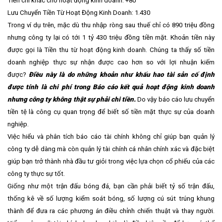
Tiền chi khác cho hoạt động kinh doanh: +80
Lưu Chuyển Tiền Từ Hoạt Động Kinh Doanh: 1.430
Trong ví dụ trên, mặc dù thu nhập ròng sau thuế chỉ có 890 triệu đồng
nhưng công ty lại có tới 1 tỷ 430 triệu đồng tiền mặt. Khoản tiền này
được gọi là Tiền thu từ hoạt động kinh doanh. Chúng ta thấy số tiền
doanh nghiệp thực sự nhận được cao hơn so với lợi nhuận kiếm
được?
Điều này là do những khoản như khấu hao tài sản cố định
được tính là chi phí trong Báo cáo kết quả hoạt động kinh doanh
nhưng công ty không thật sự phải chi tiền.
Do vậy báo cáo lưu chuyển
tiền tệ là công cụ quan trọng để biết số tiền mặt thực sự của doanh
nghiệp.
Việc hiểu và phân tích báo cáo tài chính không chỉ giúp bạn quản lý
công ty dễ dàng mà còn quản lý tài chính cá nhân chính xác và đặc biệt
giúp bạn trở thành nhà đầu tư giỏi trong việc lựa chọn cổ phiếu của các
công ty thực sự tốt.
Giống như một trận đấu bóng đá, bạn cần phải biết tỷ số trận đấu,
thống kê về số lượng kiểm soát bóng, số lượng cú sút trúng khung
thành để đưa ra các phương án điều chỉnh chiến thuật và thay người.