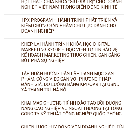
HỘI THẢO: CHÌA KHÓA “GIỮ GIÁ TRỊ” CHO DOANH
NGHIỆP VIỆT NAM TRONG BIẾN ĐỘNG KINH TẾ
1PX PROGRAM – HÀNH TRÌNH PHÁT TRIỂN VÀ
KIỂM CHỨNG SẢN PHẨM CHỦ LỰC DÀNH CHO
DOANH NGHIỆP
KHÉP LẠI HÀNH TRÌNH KHÓA HỌC DIGITAL
MARKETING K2608 – HỌC VIÊN TỰ TIN BẢO VỆ
KẾ HOẠCH MARKETING THỰC CHIẾN, SẴN SÀNG
BỨT PHÁ SỰ NGHIỆP
TẬP HUẤN HƯỚNG DẪN LẬP DANH MỤC SẢN
PHẨM, CÔNG VIỆC GẮN VỚI PHƯƠNG PHÁP
ĐÁNH GIÁ, ĐO LƯỜNG BẰNG KPI/OKR TẠI UBND
XÃ THANH TRÌ, HÀ NỘI
KHAI MẠC CHƯƠNG TRÌNH ĐÀO TẠO BỒI DƯỠNG
NÂNG CAO NGHIỆP VỤ NGOẠI THƯƠNG TẠI TỔNG
CÔNG TY KỸ THUẬT CÔNG NGHIỆP QUỐC PHÒNG
CHIẾN LƯỢC HUY ĐỘNG VỐN DOANH NGHIỆP: TÍN