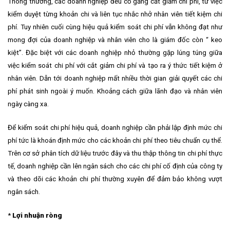
Thông thường, các doanh nghiệp đều cố gắng cắt giảm chi phí, từ việc
kiểm duyệt từng khoản chi và liên tục nhắc nhở nhân viên tiết kiệm chi
phí. Tuy nhiên cuối cùng hiệu quả kiểm soát chi phí vẫn không đạt như
mong đợi của doanh nghiệp và nhân viên cho là giám đốc còn “ keo
kiệt”. Đặc biệt với các doanh nghiệp nhỏ thường gặp lúng túng giữa
việc kiểm soát chi phí với cắt giảm chi phí và tạo ra ý thức tiết kiệm ở
nhân viên. Dẫn tới doanh nghiệp mất nhiều thời gian giải quyết các chi
phí phát sinh ngoài ý muốn. Khoảng cách giữa lãnh đạo và nhân viên
ngày càng xa.
Để kiểm soát chi phí hiệu quả, doanh nghiệp cần phải lập định mức chi
phí tức là khoán định mức cho các khoản chi phí theo tiêu chuẩn cụ thể.
Trên cơ sở phân tích dữ liệu trước đây và thu thập thông tin chi phí thực
tế, doanh nghiệp cần lên ngân sách cho các chi phí cố định của công ty
và theo dõi các khoản chi phí thường xuyên để đảm bảo không vượt
ngân sách.
*
Lợi nhuận ròng