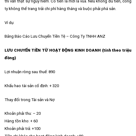
thì vẫn thật sự nguy hiểm. Có tiền là mới là vua. Nếu không đủ tiền, công
ty không thể trang trải chi phí hàng tháng và buộc phải phá sản.
Ví dụ:
Bảng Báo Cáo Lưu Chuyển Tiền Tệ – Công Ty TNHH ANZ
LƯU CHUYỂN TIỀN TỪ HOẠT ĐỘNG KINH DOANH (tính theo triệu
đồng)
Lợi nhuận ròng sau thuế: 890
Khấu hao tài sản cố định: + 320
Thay đổi trong Tài sản và Nợ
Khoản phải thu: – 20
Hàng tồn kho: + 60
Khoản phải trả: +100