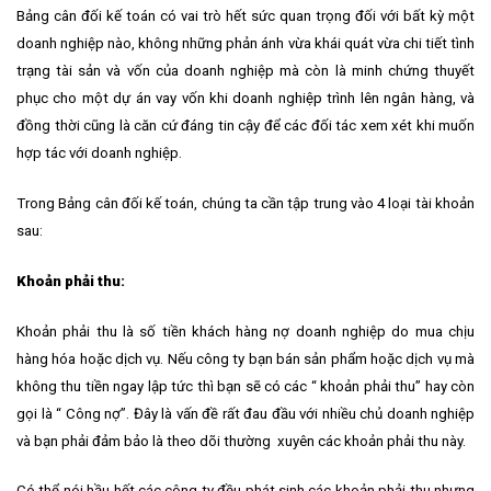
Bảng cân đối kế toán có vai trò hết sức quan trọng đối với bất kỳ một
doanh nghiệp nào, không những phản ánh vừa khái quát vừa chi tiết tình
trạng tài sản và vốn của doanh nghiệp mà còn là minh chứng thuyết
phục cho một dự án vay vốn khi doanh nghiệp trình lên ngân hàng, và
đồng thời cũng là căn cứ đáng tin cậy để các đối tác xem xét khi muốn
hợp tác với doanh nghiệp.
Trong Bảng cân đối kế toán, chúng ta cần tập trung vào 4 loại tài khoản
sau:
Khoản phải thu:
Khoản phải thu là số tiền khách hàng nợ doanh nghiệp do mua chịu
hàng hóa hoặc dịch vụ. Nếu công ty bạn bán sản phẩm hoặc dịch vụ mà
không thu tiền ngay lập tức thì bạn sẽ có các “ khoản phải thu” hay còn
gọi là “ Công nợ”. Đây là vấn đề rất đau đầu với nhiều chủ doanh nghiệp
và bạn phải đảm bảo là theo dõi thường xuyên các khoản phải thu này.
Có thể nói hầu hết các công ty đều phát sinh các khoản phải thu nhưng