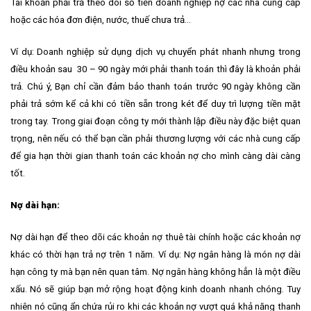
Tài khoản phải trả theo dõi số tiền doanh nghiệp nợ các nhà cung cấp
hoặc các hóa đơn điện, nước, thuế chưa trả…
Ví dụ: Doanh nghiệp sử dụng dịch vụ chuyển phát nhanh nhưng trong
điều khoản sau 30 – 90 ngày mới phải thanh toán thì đây là khoản phải
trả. Chú ý, Bạn chỉ cần đảm bảo thanh toán trước 90 ngày không cần
phải trả sớm kể cả khi có tiền sẵn trong két để duy trì lượng tiền mặt
trong tay. Trong giai đoạn công ty mới thành lập điều này đặc biệt quan
trọng, nên nếu có thể bạn cần phải thương lượng với các nhà cung cấp
để gia hạn thời gian thanh toán các khoản nợ cho mình càng dài càng
tốt.
Nợ dài hạn:
Nợ dài hạn để theo dõi các khoản nợ thuê tài chính hoặc các khoản nợ
khác có thời hạn trả nợ trên 1 năm. Ví dụ: Nợ ngân hàng là món nợ dài
hạn công ty mà bạn nên quan tâm. Nợ ngân hàng không hẳn là một điều
xấu. Nó sẽ giúp bạn mở rộng hoạt động kinh doanh nhanh chóng. Tuy
nhiên nó cũng ẩn chứa rủi ro khi các khoản nợ vượt quá khả năng thanh