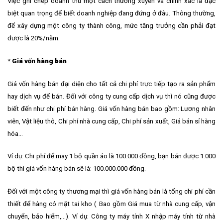
Việc ghi chép doanh thu một cách thường xuyên và chính xác là đặc
biệt quan trọng để biết doanh nghiệp đang đứng ở đâu. Thông thường,
để xây dựng một công ty thành công, mức tăng trưởng cần phải đạt
được là 20%/năm.
*
Giá vốn hàng bán
Giá vốn hàng bán đại diện cho tất cả chi phí trực tiếp tạo ra sản phẩm
hay dịch vụ để bán. Đối với công ty cung cấp dịch vụ thì nó cũng được
biết đến như chi phí bán hàng. Giá vốn hàng bán bao gồm: Lương nhân
viên, Vật liệu thô, Chi phí nhà cung cấp, Chi phí sản xuất, Giá bán sỉ hàng
hóa…
Ví dụ: Chi phí để may 1 bộ quần áo là 100.000 đồng, bạn bán được 1.000
bộ thì giá vốn hàng bán sẽ là: 100.000.000 đồng.
Đối với một công ty thương mại thì giá vốn hàng bán là tổng chi phí cần
thiết để hàng có mặt tai kho ( Bao gồm Giá mua từ nhà cung cấp, vận
chuyển, bảo hiểm,…). Ví dụ: Công ty máy tính X nhập máy tính từ nhà