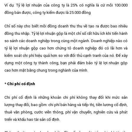
Ví dụ: Tỷ lệ lợi nhuận của công ty là 25% có nghĩa là cứ mỗi 100.000
đồng bán được, công ty kiếm được là 25.000 đồng
Chỉ số này cho biết mỗi đồng doanh thu thu về tạo ra được bao nhiêu
đồng thu nhập. Tỷ lệ lợi nhuận gộp là một chỉ số rất hữu ích khi tiến hành
so sánh các doanh nghiệp trong cùng một ngành. Doanh nghiệp nào có
tỷ lệ lợi nhuận gộp cao hơn chứng tỏ doanh nghiệp đó có lãi hơn và
kiểm soát chi phí hiệu quả hơn so với đối thủ cạnh tranh của nó. Để xây
dựng một công ty thành công, bạn phải đảm bảo tỷ lệ lợi nhuận gộp
cao hơn mặt bằng chung trong nghành của mình.
*
Chi phí cố định
Chi phí cố định là những khoản chi phí không thay đổi khi mức sản
lượng thay đổi, bao gồm: chi phí bán hàng và tiếp thị, tiền lương cố định,
thuê văn phòng, cước viễn thông, phí vận chuyển, nghiên cứu và phát
triển và khấu hao tài sản cố định.