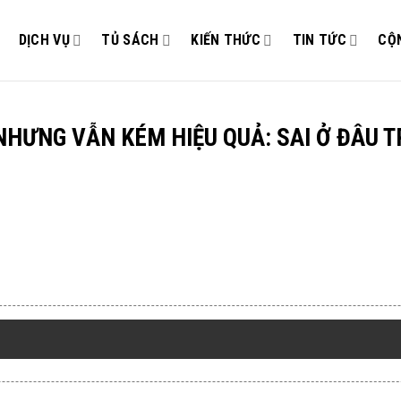
DỊCH VỤ
TỦ SÁCH
KIẾN THỨC
TIN TỨC
CỘ
NHƯNG VẪN KÉM HIỆU QUẢ: SAI Ở ĐÂU 