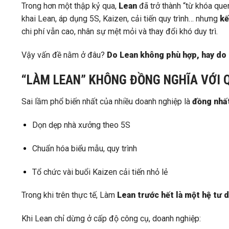
Trong hơn một thập kỷ qua,
Lean
đã trở thành “từ khóa quen
khai Lean, áp dụng 5S, Kaizen, cải tiến quy trình… nhưng
kế
chi phí vẫn cao, nhân sự mệt mỏi và thay đổi khó duy trì.
Vậy vấn đề nằm ở đâu?
Do Lean không phù hợp, hay do 
“LÀM LEAN” KHÔNG ĐỒNG NGHĨA VỚI 
Sai lầm phổ biến nhất của nhiều doanh nghiệp là
đồng nhấ
Dọn dẹp nhà xưởng theo 5S
Chuẩn hóa biểu mẫu, quy trình
Tổ chức vài buổi Kaizen cải tiến nhỏ lẻ
Trong khi trên thực tế, Làm
Lean trước hết là một hệ tư d
Khi Lean chỉ dừng ở cấp độ công cụ, doanh nghiệp: