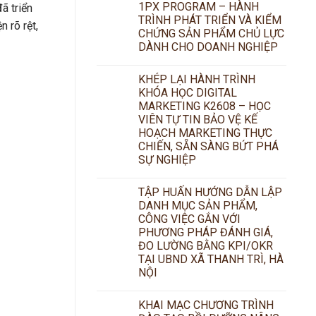
1PX PROGRAM – HÀNH
ã triển
TRÌNH PHÁT TRIỂN VÀ KIỂM
n rõ rệt,
CHỨNG SẢN PHẨM CHỦ LỰC
DÀNH CHO DOANH NGHIỆP
KHÉP LẠI HÀNH TRÌNH
KHÓA HỌC DIGITAL
MARKETING K2608 – HỌC
VIÊN TỰ TIN BẢO VỆ KẾ
HOẠCH MARKETING THỰC
CHIẾN, SẴN SÀNG BỨT PHÁ
SỰ NGHIỆP
TẬP HUẤN HƯỚNG DẪN LẬP
DANH MỤC SẢN PHẨM,
CÔNG VIỆC GẮN VỚI
PHƯƠNG PHÁP ĐÁNH GIÁ,
ĐO LƯỜNG BẰNG KPI/OKR
TẠI UBND XÃ THANH TRÌ, HÀ
NỘI
KHAI MẠC CHƯƠNG TRÌNH