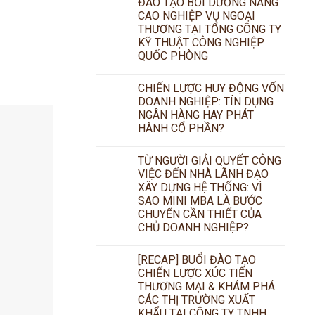
ĐÀO TẠO BỒI DƯỠNG NÂNG
CAO NGHIỆP VỤ NGOẠI
THƯƠNG TẠI TỔNG CÔNG TY
KỸ THUẬT CÔNG NGHIỆP
QUỐC PHÒNG
CHIẾN LƯỢC HUY ĐỘNG VỐN
DOANH NGHIỆP: TÍN DỤNG
NGÂN HÀNG HAY PHÁT
HÀNH CỔ PHẦN?
TỪ NGƯỜI GIẢI QUYẾT CÔNG
VIỆC ĐẾN NHÀ LÃNH ĐẠO
XÂY DỰNG HỆ THỐNG: VÌ
SAO MINI MBA LÀ BƯỚC
CHUYỂN CẦN THIẾT CỦA
CHỦ DOANH NGHIỆP?
[RECAP] BUỔI ĐÀO TẠO
CHIẾN LƯỢC XÚC TIẾN
THƯƠNG MẠI & KHÁM PHÁ
CÁC THỊ TRƯỜNG XUẤT
KHẨU TẠI CÔNG TY TNHH