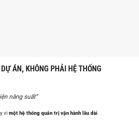
T DỰ ÁN, KHÔNG PHẢI HỆ THỐNG
iện năng suất”
ay vì
một hệ thống quản trị vận hành lâu dài
.