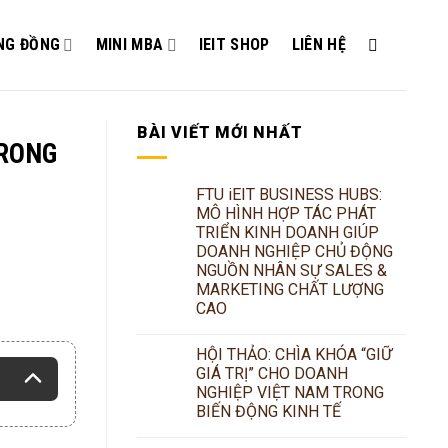
NG ĐỒNG
MINI MBA
IEIT SHOP
LIÊN HỆ
BÀI VIẾT MỚI NHẤT
TRONG
FTU iEIT BUSINESS HUBS:
MÔ HÌNH HỢP TÁC PHÁT
TRIỂN KINH DOANH GIÚP
DOANH NGHIỆP CHỦ ĐỘNG
NGUỒN NHÂN SỰ SALES &
MARKETING CHẤT LƯỢNG
CAO
HỘI THẢO: CHÌA KHÓA “GIỮ
GIÁ TRỊ” CHO DOANH
NGHIỆP VIỆT NAM TRONG
BIẾN ĐỘNG KINH TẾ