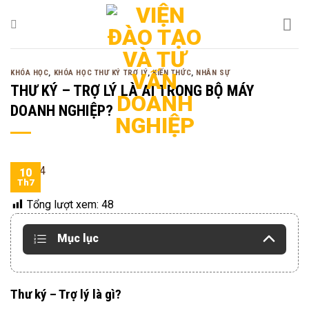
Bỏ
qua
nội
dung
KHÓA HỌC
,
KHÓA HỌC THƯ KÝ TRỢ LÝ
,
KIẾN THỨC
,
NHÂN SỰ
THƯ KÝ – TRỢ LÝ LÀ AI TRONG BỘ MÁY
DOANH NGHIỆP?
10
Th7
Tổng lượt xem:
48
Mục lục
Thư ký – Trợ lý là gì?