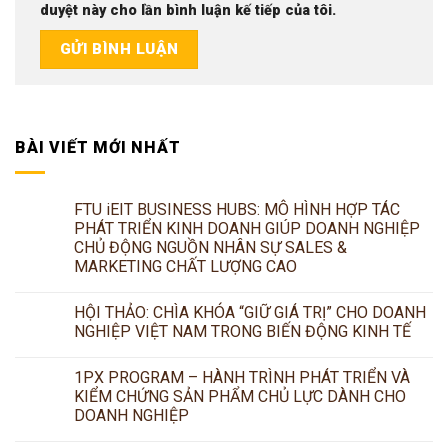
duyệt này cho lần bình luận kế tiếp của tôi.
BÀI VIẾT MỚI NHẤT
FTU iEIT BUSINESS HUBS: MÔ HÌNH HỢP TÁC
PHÁT TRIỂN KINH DOANH GIÚP DOANH NGHIỆP
CHỦ ĐỘNG NGUỒN NHÂN SỰ SALES &
MARKETING CHẤT LƯỢNG CAO
HỘI THẢO: CHÌA KHÓA “GIỮ GIÁ TRỊ” CHO DOANH
NGHIỆP VIỆT NAM TRONG BIẾN ĐỘNG KINH TẾ
1PX PROGRAM – HÀNH TRÌNH PHÁT TRIỂN VÀ
KIỂM CHỨNG SẢN PHẨM CHỦ LỰC DÀNH CHO
DOANH NGHIỆP