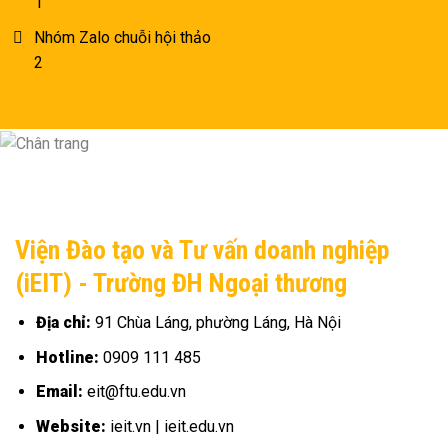
1
Nhóm Zalo chuỗi hội thảo
2
Viện Đào tạo và Tư vấn doanh nghiệp
(iEIT) - Trường ĐH Ngoại thương
Địa chỉ:
91 Chùa Láng, phường Láng, Hà Nội
Hotline:
0909 111 485
Email:
eit@ftu.edu.vn
Website:
ieit.vn | ieit.edu.vn