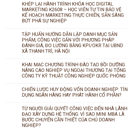
KHÉP LẠI HÀNH TRÌNH KHÓA HỌC DIGITAL
MARKETING K2608 – HỌC VIÊN TỰ TIN BẢO VỆ
KẾ HOẠCH MARKETING THỰC CHIẾN, SẴN SÀNG
BỨT PHÁ SỰ NGHIỆP
TẬP HUẤN HƯỚNG DẪN LẬP DANH MỤC SẢN
PHẨM, CÔNG VIỆC GẮN VỚI PHƯƠNG PHÁP
ĐÁNH GIÁ, ĐO LƯỜNG BẰNG KPI/OKR TẠI UBND
XÃ THANH TRÌ, HÀ NỘI
KHAI MẠC CHƯƠNG TRÌNH ĐÀO TẠO BỒI DƯỠNG
NÂNG CAO NGHIỆP VỤ NGOẠI THƯƠNG TẠI TỔNG
CÔNG TY KỸ THUẬT CÔNG NGHIỆP QUỐC PHÒNG
CHIẾN LƯỢC HUY ĐỘNG VỐN DOANH NGHIỆP: TÍN
DỤNG NGÂN HÀNG HAY PHÁT HÀNH CỔ PHẦN?
TỪ NGƯỜI GIẢI QUYẾT CÔNG VIỆC ĐẾN NHÀ LÃNH
ĐẠO XÂY DỰNG HỆ THỐNG: VÌ SAO MINI MBA LÀ
BƯỚC CHUYỂN CẦN THIẾT CỦA CHỦ DOANH
NGHIỆP?