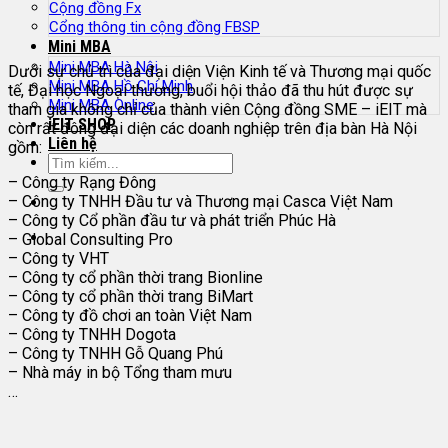
Cộng đồng Fx
Cổng thông tin cộng đồng FBSP
Mini MBA
Mini MBA Hà Nội
Dưới sự chủ trì của đại diện Viện Kinh tế và Thương mại quốc
Mini MBA Hồ Chí Minh
tế, Đại học Ngoại thương, buổi hội thảo đã thu hút được sự
Mini MBA Online
tham gia không chỉ của thành viên Cộng đồng SME – iEIT mà
iEIT SHOP
còn rất đông đại diện các doanh nghiệp trên địa bàn Hà Nội
Liên hệ
gồm:
– Công ty Rạng Đông
– Công ty TNHH Đầu tư và Thương mại Casca Việt Nam
– Công ty Cổ phần đầu tư và phát triển Phúc Hà
– Global Consulting Pro
– Công ty VHT
– Công ty cổ phần thời trang Bionline
– Công ty cổ phần thời trang BiMart
– Công ty đồ chơi an toàn Việt Nam
– Công ty TNHH Dogota
– Công ty TNHH Gỗ Quang Phú
– Nhà máy in bộ Tổng tham mưu
…