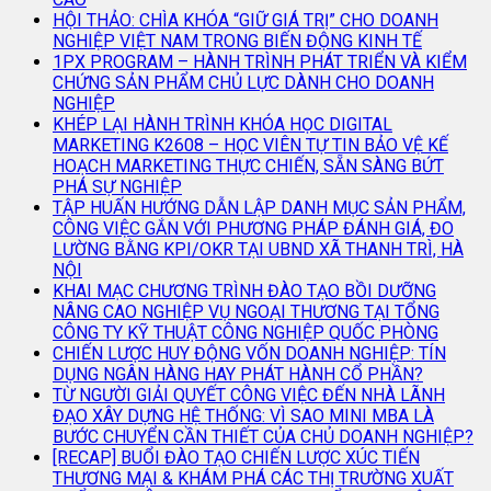
HỘI THẢO: CHÌA KHÓA “GIỮ GIÁ TRỊ” CHO DOANH
NGHIỆP VIỆT NAM TRONG BIẾN ĐỘNG KINH TẾ
1PX PROGRAM – HÀNH TRÌNH PHÁT TRIỂN VÀ KIỂM
CHỨNG SẢN PHẨM CHỦ LỰC DÀNH CHO DOANH
NGHIỆP
KHÉP LẠI HÀNH TRÌNH KHÓA HỌC DIGITAL
MARKETING K2608 – HỌC VIÊN TỰ TIN BẢO VỆ KẾ
HOẠCH MARKETING THỰC CHIẾN, SẴN SÀNG BỨT
PHÁ SỰ NGHIỆP
TẬP HUẤN HƯỚNG DẪN LẬP DANH MỤC SẢN PHẨM,
CÔNG VIỆC GẮN VỚI PHƯƠNG PHÁP ĐÁNH GIÁ, ĐO
LƯỜNG BẰNG KPI/OKR TẠI UBND XÃ THANH TRÌ, HÀ
NỘI
KHAI MẠC CHƯƠNG TRÌNH ĐÀO TẠO BỒI DƯỠNG
NÂNG CAO NGHIỆP VỤ NGOẠI THƯƠNG TẠI TỔNG
CÔNG TY KỸ THUẬT CÔNG NGHIỆP QUỐC PHÒNG
CHIẾN LƯỢC HUY ĐỘNG VỐN DOANH NGHIỆP: TÍN
DỤNG NGÂN HÀNG HAY PHÁT HÀNH CỔ PHẦN?
TỪ NGƯỜI GIẢI QUYẾT CÔNG VIỆC ĐẾN NHÀ LÃNH
ĐẠO XÂY DỰNG HỆ THỐNG: VÌ SAO MINI MBA LÀ
BƯỚC CHUYỂN CẦN THIẾT CỦA CHỦ DOANH NGHIỆP?
[RECAP] BUỔI ĐÀO TẠO CHIẾN LƯỢC XÚC TIẾN
THƯƠNG MẠI & KHÁM PHÁ CÁC THỊ TRƯỜNG XUẤT