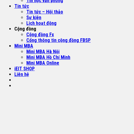
Tin học văn phòng
Tin tức
Tin tức – Hội thảo
Sự kiện
Lịch hoạt động
Cộng đồng
Cộng đồng Fx
Cổng thông tin cộng đồng FBSP
Mini MBA
Mini MBA Hà Nội
Mini MBA Hồ Chí Minh
Mini MBA Online
iEIT SHOP
Liên hệ