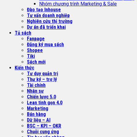
Nhóm chương trình Marketing & Sale
Đào tạo Inhouse
Tư vấn doanh nghiệp
Nghiên cứu thị trường
Dự án đã triển khai
Tủ sách
Fanpage
Đăng ký mua sách
Shopee
Tiki
Sách mới
Kiến thức
Tư duy quản trị
Thư ký – trợ lý
Tài chính
Nhân sự
Chiến lược 5.0
Lean tinh gọn 4.0
Marketing
Bán hàng
Dữ liệu – AI
BSC – KPI – OKR
Chuỗi cung ứng