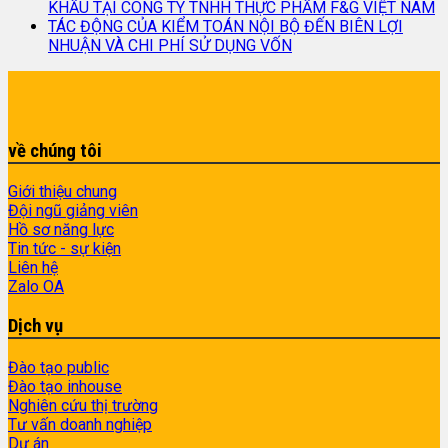
KHẨU TẠI CÔNG TY TNHH THỰC PHẨM F&G VIỆT NAM
TÁC ĐỘNG CỦA KIỂM TOÁN NỘI BỘ ĐẾN BIÊN LỢI
NHUẬN VÀ CHI PHÍ SỬ DỤNG VỐN
về chúng tôi
Giới thiệu chung
Đội ngũ giảng viên
Hồ sơ năng lực
Tin tức - sự kiện
Liên hệ
Zalo OA
Dịch vụ
Đào tạo public
Đào tạo inhouse
Nghiên cứu thị trường
Tư vấn doanh nghiệp
Dự án