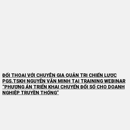
ĐỐI THOẠI VỚI CHUYÊN GIA QUẢN TRỊ CHIẾN LƯỢC
PGS.TSKH NGUYỄN VĂN MINH TẠI TRAINING WEBINAR
“PHƯƠNG ÁN TRIỂN KHAI CHUYỂN ĐỔI SỐ CHO DOANH
NGHIỆP TRUYỀN THỐNG”