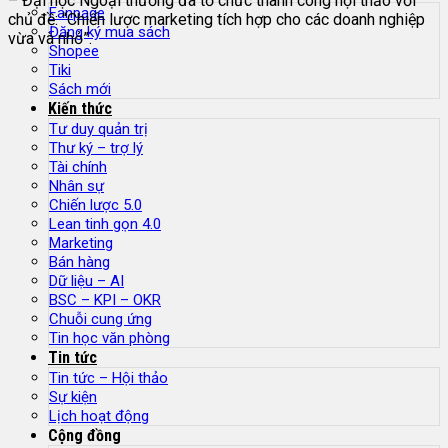
– Đại học Ngoại thương đã tổ chức thành công hội thảo với
Fanpage
chủ đề: “Chiến lược marketing tích hợp cho các doanh nghiệp
Đăng ký mua sách
vừa và nhỏ”.
Shopee
Tiki
Sách mới
Kiến thức
Tư duy quản trị
Thư ký – trợ lý
Tài chính
Nhân sự
Chiến lược 5.0
Lean tinh gọn 4.0
Marketing
Bán hàng
Dữ liệu – AI
BSC – KPI – OKR
Chuỗi cung ứng
Tin học văn phòng
Tin tức
Tin tức – Hội thảo
Sự kiện
Lịch hoạt động
Cộng đồng