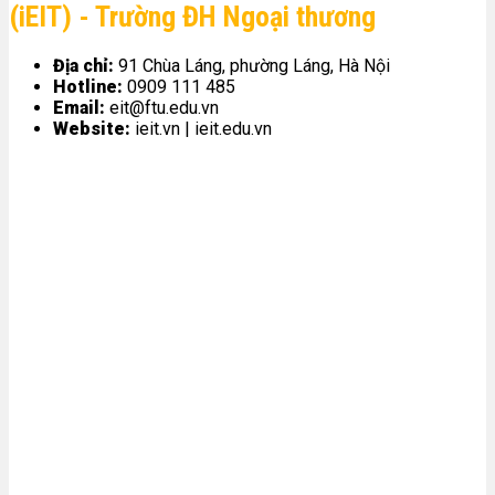
(iEIT) - Trường ĐH Ngoại thương
Địa chỉ:
91 Chùa Láng, phường Láng, Hà Nội
Hotline:
0909 111 485
Email:
eit@ftu.edu.vn
Website:
ieit.vn | ieit.edu.vn