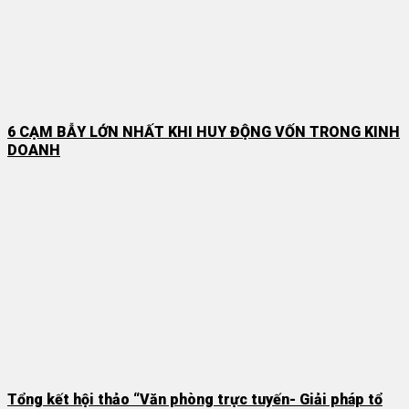
6 CẠM BẪY LỚN NHẤT KHI HUY ĐỘNG VỐN TRONG KINH
DOANH
Tổng kết hội thảo “Văn phòng trực tuyến- Giải pháp tổ