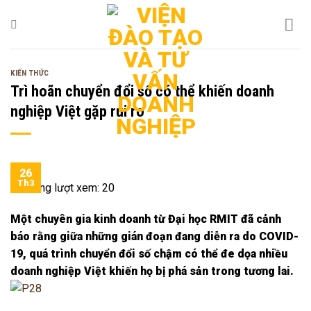
Bỏ
qua
nội
dung
KIẾN THỨC
Trì hoãn chuyển đổi số có thể khiến doanh
nghiệp Việt gặp rủi ro
26
Th3
Tổng lượt xem:
20
Một chuyên gia kinh doanh từ Đại học RMIT đã cảnh
báo rằng giữa những gián đoạn đang diễn ra do COVID-
19, quá trình chuyển đổi số chậm có thể đe dọa nhiều
doanh nghiệp Việt khiến họ bị phá sản trong tương lai.