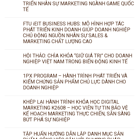
TRIỂN NHÂN SỰ MARKETING NGÀNH GAME QUỐC
TẾ
FTU iEIT BUSINESS HUBS: MÔ HÌNH HỢP TÁC
PHÁT TRIỂN KINH DOANH GIÚP DOANH NGHIỆP
CHỦ ĐỘNG NGUỒN NHÂN SỰ SALES &
MARKETING CHẤT LƯỢNG CAO
HỘI THẢO: CHÌA KHÓA “GIỮ GIÁ TRỊ” CHO DOANH
NGHIỆP VIỆT NAM TRONG BIẾN ĐỘNG KINH TẾ
1PX PROGRAM – HÀNH TRÌNH PHÁT TRIỂN VÀ
KIỂM CHỨNG SẢN PHẨM CHỦ LỰC DÀNH CHO
DOANH NGHIỆP
KHÉP LẠI HÀNH TRÌNH KHÓA HỌC DIGITAL
MARKETING K2608 – HỌC VIÊN TỰ TIN BẢO VỆ
KẾ HOẠCH MARKETING THỰC CHIẾN, SẴN SÀNG
BỨT PHÁ SỰ NGHIỆP
TẬP HUẤN HƯỚNG DẪN LẬP DANH MỤC SẢN