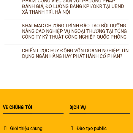
PHẨM, CÔNG VIỆC GẮN VỚI PHƯƠNG PHÁP
ĐÁNH GIÁ, ĐO LƯỜNG BẰNG KPI/OKR TẠI UBND
XÃ THANH TRÌ, HÀ NỘI
KHAI MẠC CHƯƠNG TRÌNH ĐÀO TẠO BỒI DƯỠNG
NÂNG CAO NGHIỆP VỤ NGOẠI THƯƠNG TẠI TỔNG
CÔNG TY KỸ THUẬT CÔNG NGHIỆP QUỐC PHÒNG
CHIẾN LƯỢC HUY ĐỘNG VỐN DOANH NGHIỆP: TÍN
DỤNG NGÂN HÀNG HAY PHÁT HÀNH CỔ PHẦN?
VỀ CHÚNG TÔI
DỊCH VỤ
Giới thiệu chung
Đào tạo public