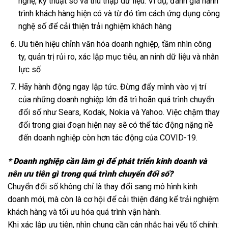
nghệ, kỹ thuật số và thu thập dữ liệu. Ví dụ, đánh giá hành
trình khách hàng hiện có và từ đó tìm cách ứng dụng công
nghệ số để cải thiện trải nghiệm khách hàng
Ưu tiên hiệu chỉnh văn hóa doanh nghiệp, tầm nhìn công
ty, quản trị rủi ro, xác lập mục tiêu, an ninh dữ liệu và nhân
lực số
Hãy hành động ngay lập tức. Đừng đẩy mình vào vị trí
của những doanh nghiệp lớn đã trì hoãn quá trình chuyển
đổi số như Sears, Kodak, Nokia và Yahoo. Việc chậm thay
đổi trong giai đoạn hiện nay sẽ có thể tác động nặng nề
đến doanh nghiệp còn hơn tác động của COVID-19.
* Doanh nghiệp cần làm gì để phát triển kinh doanh và
nên ưu tiên gì trong quá trình chuyển đổi số?
Chuyển đổi số không chỉ là thay đổi sang mô hình kinh
doanh mới, mà còn là cơ hội để cải thiện đáng kể trải nghiệm
khách hàng và tối ưu hóa quá trình vận hành.
Khi xác lập ưu tiên, nhìn chung cần cân nhắc hai yếu tố chính: