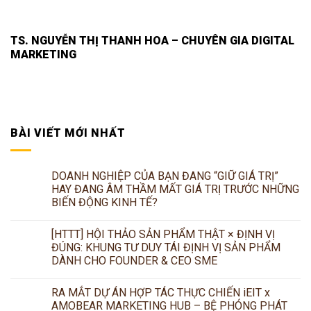
TS. NGUYỄN THỊ THANH HOA – CHUYÊN GIA DIGITAL
MARKETING
BÀI VIẾT MỚI NHẤT
DOANH NGHIỆP CỦA BẠN ĐANG “GIỮ GIÁ TRỊ”
HAY ĐANG ÂM THẦM MẤT GIÁ TRỊ TRƯỚC NHỮNG
BIẾN ĐỘNG KINH TẾ?
[HTTT] HỘI THẢO SẢN PHẨM THẬT × ĐỊNH VỊ
ĐÚNG: KHUNG TƯ DUY TÁI ĐỊNH VỊ SẢN PHẨM
DÀNH CHO FOUNDER & CEO SME
RA MẮT DỰ ÁN HỢP TÁC THỰC CHIẾN iEIT x
AMOBEAR MARKETING HUB – BỆ PHÓNG PHÁT