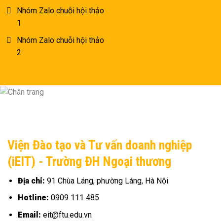
Nhóm Zalo chuỗi hội thảo
1
Nhóm Zalo chuỗi hội thảo
2
Viện Đào tạo và Tư vấn doanh nghiệp
(iEIT) - Trường ĐH Ngoại thương
Địa chỉ:
91 Chùa Láng, phường Láng, Hà Nội
Hotline:
0909 111 485
Email:
eit@ftu.edu.vn