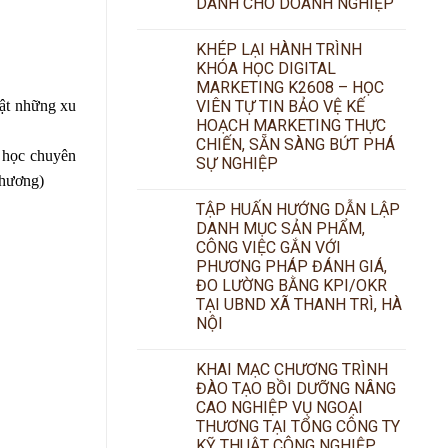
DÀNH CHO DOANH NGHIỆP
KHÉP LẠI HÀNH TRÌNH
KHÓA HỌC DIGITAL
MARKETING K2608 – HỌC
VIÊN TỰ TIN BẢO VỆ KẾ
hật những xu
HOẠCH MARKETING THỰC
CHIẾN, SẴN SÀNG BỨT PHÁ
a học chuyên
SỰ NGHIỆP
hương)
TẬP HUẤN HƯỚNG DẪN LẬP
DANH MỤC SẢN PHẨM,
CÔNG VIỆC GẮN VỚI
PHƯƠNG PHÁP ĐÁNH GIÁ,
ĐO LƯỜNG BẰNG KPI/OKR
TẠI UBND XÃ THANH TRÌ, HÀ
NỘI
KHAI MẠC CHƯƠNG TRÌNH
ĐÀO TẠO BỒI DƯỠNG NÂNG
CAO NGHIỆP VỤ NGOẠI
THƯƠNG TẠI TỔNG CÔNG TY
KỸ THUẬT CÔNG NGHIỆP