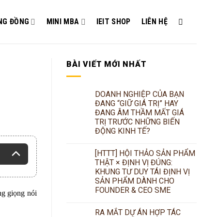
NG ĐỒNG
MINI MBA
IEIT SHOP
LIÊN HỆ
BÀI VIẾT MỚI NHẤT
DOANH NGHIỆP CỦA BẠN
ĐANG “GIỮ GIÁ TRỊ” HAY
ĐANG ÂM THẦM MẤT GIÁ
TRỊ TRƯỚC NHỮNG BIẾN
ĐỘNG KINH TẾ?
[HTTT] HỘI THẢO SẢN PHẨM
THẬT × ĐỊNH VỊ ĐÚNG:
KHUNG TƯ DUY TÁI ĐỊNH VỊ
SẢN PHẨM DÀNH CHO
FOUNDER & CEO SME
ng giọng nói
RA MẮT DỰ ÁN HỢP TÁC