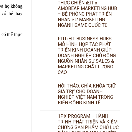
THỰC CHIẾN iEIT x
 và họ không
AMOBEAR MARKETING HUB
 có thể thay
– BỆ PHÓNG PHÁT TRIỂN
NHÂN SỰ MARKETING
NGÀNH GAME QUỐC TẾ
 có thể thực
FTU iEIT BUSINESS HUBS:
MÔ HÌNH HỢP TÁC PHÁT
TRIỂN KINH DOANH GIÚP
DOANH NGHIỆP CHỦ ĐỘNG
NGUỒN NHÂN SỰ SALES &
MARKETING CHẤT LƯỢNG
CAO
HỘI THẢO: CHÌA KHÓA “GIỮ
GIÁ TRỊ” CHO DOANH
NGHIỆP VIỆT NAM TRONG
BIẾN ĐỘNG KINH TẾ
1PX PROGRAM – HÀNH
TRÌNH PHÁT TRIỂN VÀ KIỂM
CHỨNG SẢN PHẨM CHỦ LỰC