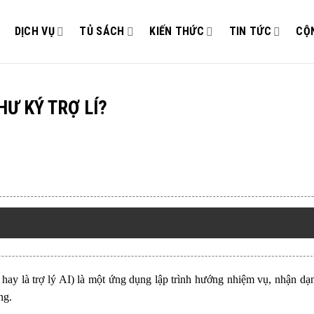
DỊCH VỤ
TỦ SÁCH
KIẾN THỨC
TIN TỨC
CỘ
HƯ KÝ TRỢ LÍ?
nói hay là trợ lý AI) là một ứng dụng lập trình hướng nhiệm vụ, nhận dạ
ng.