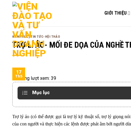
Bỏ
qua
GIỚI THIỆU
nội
dung
KIẾN THỨC
,
TIN TỨC-HỘI THẢO
TRỢ LÍ ẢO- MỐI ĐE DỌA CỦA NGHỀ T
17
Th5
Tổng lượt xem:
39
Mục lục
Trợ lý ảo (có thể được gọi là trợ lý kỹ thuật số, trợ lý giọng 
của con người và thực hiện các lệnh được phát âm bởi người dù