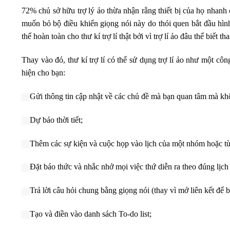
72% chủ sở hữu trợ lý ảo thừa nhận rằng thiết bị của họ nhanh
muốn bỏ bộ điều khiển giọng nói này do thói quen bắt đầu hình
thế hoàn toàn cho thư kí trợ lí thật bởi vì trợ lí ảo đâu thể biế
Thay vào đó, thư kí trợ lí có thể sử dụng trợ lí ảo như một cô
hiện cho bạn:
Gửi thông tin cập nhật về các chủ đề mà bạn quan tâm mà kh
Dự báo thời tiết;
Thêm các sự kiện và cuộc họp vào lịch của một nhóm hoặc từn
Đặt báo thức và nhắc nhở mọi việc thứ diễn ra theo đúng lịch 
Trả lời câu hỏi chung bằng giọng nói (thay vì mở liên kết để b
Tạo và điền vào danh sách To-do list;