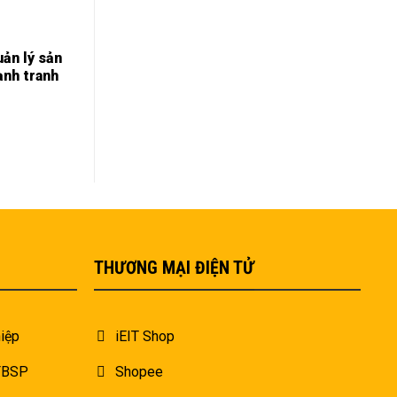
uản lý sản
ạnh tranh
THƯƠNG MẠI ĐIỆN TỬ
iệp
iEIT Shop
 FBSP
Shopee