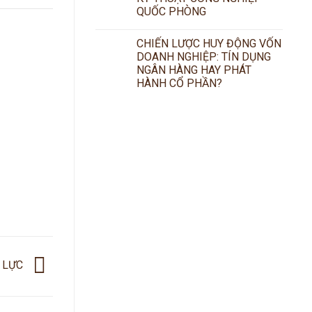
QUỐC PHÒNG
CHIẾN LƯỢC HUY ĐỘNG VỐN
DOANH NGHIỆP: TÍN DỤNG
NGÂN HÀNG HAY PHÁT
HÀNH CỔ PHẦN?
N LỰC