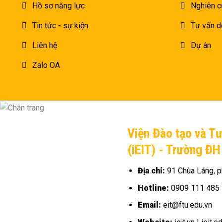
Hồ sơ năng lực
Nghiên c
Tin tức - sự kiện
Tư vấn d
Liên hệ
Dự án
Zalo OA
Viện Đào tạo và T
(iEIT) - Trường Đ
Địa chỉ:
91 Chùa Láng, p
Hotline:
0909 111 485
Email:
eit@ftu.edu.vn