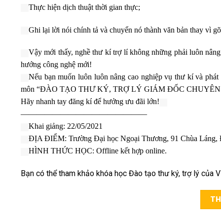
Thực hiện dịch thuật thời gian thực;
Ghi lại lời nói chính tả và chuyển nó thành văn bản thay vì g
Vậy mới thấy, nghề thư kí trợ lí không những phải luôn nân
hướng công nghệ mới!
Nếu bạn muốn luôn luôn nâng cao nghiệp vụ thư kí và phát t
môn “ĐÀO TẠO THƯ KÝ, TRỢ LÝ GIÁM ĐỐC CHUYÊN NGHIỆP”
Hãy nhanh tay đăng kí để hưởng ưu đãi lớn!
————————————————
Khai giảng: 22/05/2021
ĐỊA ĐIỂM: Trường Đại học Ngoại Thương, 91 Chùa Láng, 
HÌNH THỨC HỌC: Offline kết hợp online.
Bạn có thể tham khảo khóa học Đào tạo thư ký, trợ lý của 
TH