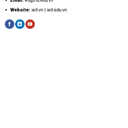
Email:
eit@ftu.edu.vn
Website:
ieit.vn | ieit.edu.vn