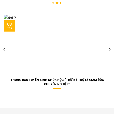
03
Th7
THÔNG BÁO TUYỂN SINH KHÓA HỌC “THƯ KÝ TRỢ LÝ GIÁM ĐỐC
CHUYÊN NGHIỆP”