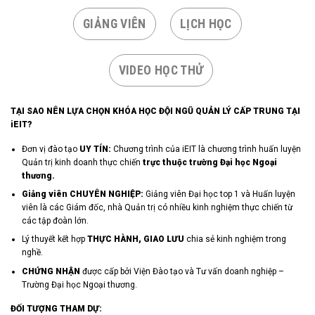
GIẢNG VIÊN
LỊCH HỌC
VIDEO HỌC THỬ
TẠI SAO NÊN LỰA CHỌN KHÓA HỌC ĐỘI NGŨ QUẢN LÝ CẤP TRUNG
TẠI
iEIT?
Đơn vị đào tạo
UY TÍN:
Chương trình của iEIT là chương trình huấn luyện
Quản trị kinh doanh thực chiến
trực thuộc trường Đại học Ngoại
thương.
Giảng viên
CHUYÊ
N NGHIỆP:
Giảng viên Đại học top 1 và Huấn luyện
viên là các Giám đốc, nhà Quản trị có nhiều kinh nghiệm thực chiến từ
các tập đoàn lớn.
Lý thuyết kết hợp
THỰC HÀNH, GIAO LƯU
chia sẻ kinh nghiệm trong
nghề.
CHỨNG NHẬN
được cấp bởi Viện Đào tạo và Tư vấn doanh nghiệp –
Trường Đại học Ngoại thương.
ĐỐI TƯỢNG THAM DỰ: