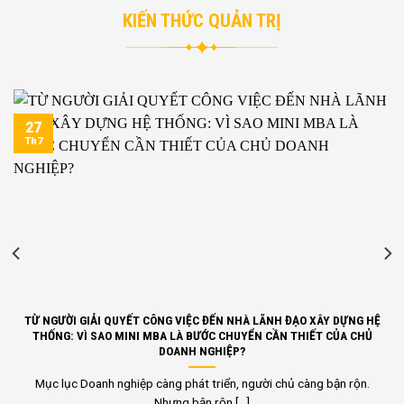
KIẾN THỨC QUẢN TRỊ
27
Th7
TỪ NGƯỜI GIẢI QUYẾT CÔNG VIỆC ĐẾN NHÀ LÃNH ĐẠO XÂY DỰNG HỆ
THỐNG: VÌ SAO MINI MBA LÀ BƯỚC CHUYỂN CẦN THIẾT CỦA CHỦ
DOANH NGHIỆP?
Mục lục Doanh nghiệp càng phát triển, người chủ càng bận rộn.
Nhưng bận rộn [...]