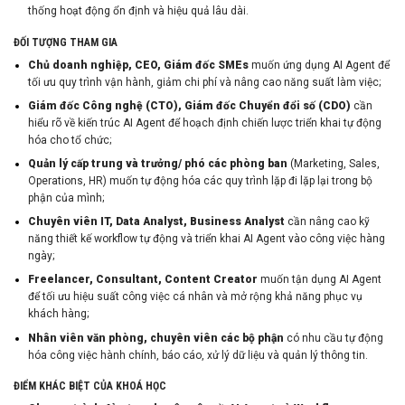
thống hoạt động ổn định và hiệu quả lâu dài.
ĐỐI TƯỢNG THAM GIA
Chủ doanh nghiệp, CEO, Giám đốc SMEs
muốn ứng dụng AI Agent để
tối ưu quy trình vận hành, giảm chi phí và nâng cao năng suất làm việc;
Giám đốc Công nghệ (CTO), Giám đốc Chuyển đổi số (CDO)
cần
hiểu rõ về kiến trúc AI Agent để hoạch định chiến lược triển khai tự động
hóa cho tổ chức;
Quản lý cấp trung và trưởng/ phó các phòng ban
(Marketing, Sales,
Operations, HR) muốn tự động hóa các quy trình lặp đi lặp lại trong bộ
phận của mình;
Chuyên viên IT, Data Analyst, Business Analyst
cần nâng cao kỹ
năng thiết kế workflow tự động và triển khai AI Agent vào công việc hàng
ngày;
Freelancer, Consultant, Content Creator
muốn tận dụng AI Agent
để tối ưu hiệu suất công việc cá nhân và mở rộng khả năng phục vụ
khách hàng;
Nhân viên văn phòng, chuyên viên các bộ phận
có nhu cầu tự động
hóa công việc hành chính, báo cáo, xử lý dữ liệu và quản lý thông tin.
ĐIỂM KHÁC BIỆT CỦA KHOÁ HỌC