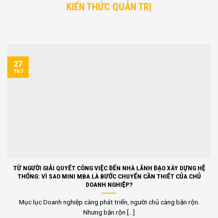
KIẾN THỨC QUẢN TRỊ
27
Th7
TỪ NGƯỜI GIẢI QUYẾT CÔNG VIỆC ĐẾN NHÀ LÃNH ĐẠO XÂY DỰNG HỆ
THỐNG: VÌ SAO MINI MBA LÀ BƯỚC CHUYỂN CẦN THIẾT CỦA CHỦ
DOANH NGHIỆP?
Mục lục Doanh nghiệp càng phát triển, người chủ càng bận rộn.
Nhưng bận rộn [...]