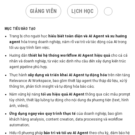
GIẢNG VIÊN
LỊCH HỌC
MỤC TIÊU ĐÀO TẠO
Trang bị cho người học
hiểu biết toàn diện về AI Agent và xu hướng
agent
hóa trong doanh nghiệp, nắm rõ vai trò và tác động của AI trong
tối ưu quy trình làm việc;
Hướng dẫn
thiết kế hệ thống workflow AI Agent hiệu quả
cho cả cá
nhân và doanh nghiệp, từ việc xác định nhu cầu đến xây dựng kiến trúc
agent pipeline phù hợp;
Thực hành
xây dựng và triển khai AI Agent tự động hóa
trên nền tảng
Relevance AI Workspace, bao gồm thiết lập agent thu thập dữ liệu, xử lý
thông tin, phân tích insight và tự động hóa báo cáo;
Nắm vững kỹ năng
tối ưu hiệu quả AI Agent
thông qua các mẫu prompt
tùy chỉnh, thiết lập luồng tự động cho nội dung đa phương tiện (text, hình
ảnh, video);
Ứng dụng ngay vào quy trình thực tế
của doanh nghiệp, bao gồm
khách hàng analysis, content creation, data processing và workflow
automation;
Hiểu rõ phương pháp
bảo trì và tối ưu AI Agent
theo chu kỳ, đảm bảo hệ