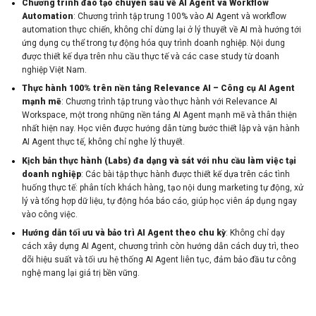
Chương trình đào tạo chuyên sâu về AI Agent và Workflow
Automation
: Chương trình tập trung 100% vào AI Agent và workflow
automation thực chiến, không chỉ dừng lại ở lý thuyết về AI mà hướng tới
ứng dụng cụ thể trong tự động hóa quy trình doanh nghiệp. Nội dung
được thiết kế dựa trên nhu cầu thực tế và các case study từ doanh
nghiệp Việt Nam.
Thực hành 100% trên nền tảng Relevance AI – Công cụ AI Agent
mạnh mẽ
: Chương trình tập trung vào thực hành với Relevance AI
Workspace, một trong những nền tảng AI Agent mạnh mẽ và thân thiện
nhất hiện nay. Học viên được hướng dẫn từng bước thiết lập và vận hành
AI Agent thực tế, không chỉ nghe lý thuyết.
Kịch bản thực hành (Labs) đa dạng và sát với nhu cầu làm việc tại
doanh nghiệp
: Các bài tập thực hành được thiết kế dựa trên các tình
huống thực tế: phân tích khách hàng, tạo nội dung marketing tự động, xử
lý và tổng hợp dữ liệu, tự động hóa báo cáo, giúp học viên áp dụng ngay
vào công việc.
Hướng dẫn tối ưu và bảo trì AI Agent theo chu kỳ
: Không chỉ dạy
cách xây dựng AI Agent, chương trình còn hướng dẫn cách duy trì, theo
dõi hiệu suất và tối ưu hệ thống AI Agent liên tục, đảm bảo đầu tư công
nghệ mang lại giá trị bền vững.