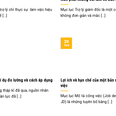
rợ lý chỉ thực sự làm việc hiệu
Mục lục Trợ lý giám đốc là một c
[...]
không đơn giản và mắc [...]
20
Th9
ví dụ đo lường và cách áp dụng
Lợi ích và hạn chế của một bản
việc
g thập kỉ đã qua, nguồn nhân
Mục lục Mô tả công việc (Job de
n lực đã [...]
JD) là những tuyên bố bằng [...]