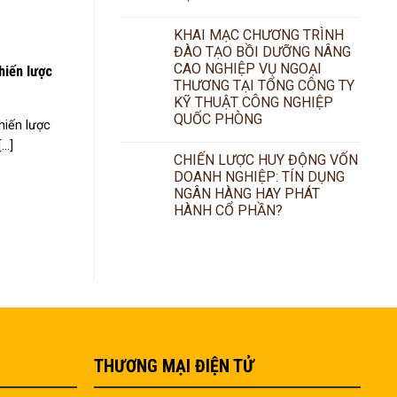
KHAI MẠC CHƯƠNG TRÌNH
ĐÀO TẠO BỒI DƯỠNG NÂNG
CAO NGHIỆP VỤ NGOẠI
hiến lược
THƯƠNG TẠI TỔNG CÔNG TY
KỸ THUẬT CÔNG NGHIỆP
QUỐC PHÒNG
hiến lược
..]
CHIẾN LƯỢC HUY ĐỘNG VỐN
DOANH NGHIỆP: TÍN DỤNG
NGÂN HÀNG HAY PHÁT
HÀNH CỔ PHẦN?
THƯƠNG MẠI ĐIỆN TỬ