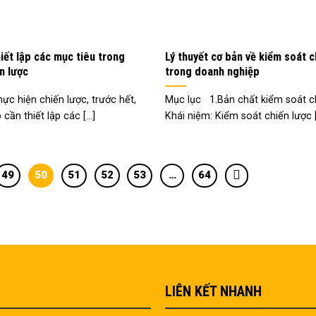
iết lập các mục tiêu trong
Lý thuyết cơ bản về kiểm soát c
ến lược
trong doanh nghiệp
ực hiện chiến lược, trước hết,
Mục lục 1.Bản chất kiểm soát c
ần thiết lập các [...]
Khái niệm: Kiểm soát chiến lược [.
49
50
51
52
53
…
64
LIÊN KẾT NHANH