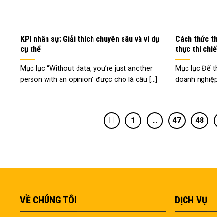
KPI nhân sự: Giải thích chuyên sâu và ví dụ
Cách thức th
cụ thể
thực thi chi
Mục lục “Without data, you’re just another
Mục lục Để th
person with an opinion” được cho là câu [...]
doanh nghiệp c
1
…
47
48
VỀ CHÚNG TÔI
DỊCH VỤ