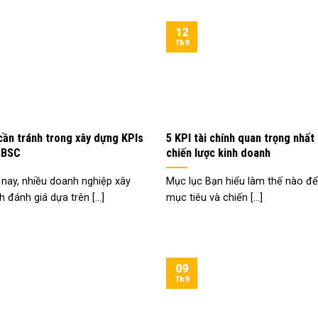
12
Th9
cần tránh trong xây dựng KPIs
5 KPI tài chính quan trọng nhất
 BSC
chiến lược kinh doanh
 nay, nhiều doanh nghiệp xây
Mục lục Bạn hiểu làm thế nào để
 đánh giá dựa trên [...]
mục tiêu và chiến [...]
09
Th9