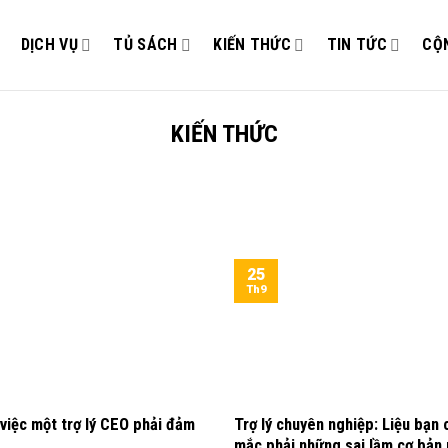
DỊCH VỤ
TỦ SÁCH
KIẾN THỨC
TIN TỨC
CỘ
KIẾN THỨC
25
Th9
việc một trợ lý CEO phải đảm
Trợ lý chuyên nghiệp: Liệu bạn
mắc phải những sai lầm cơ bản 