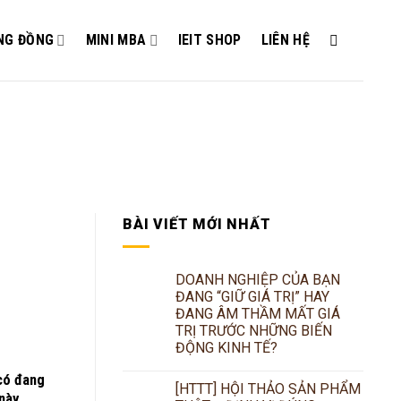
NG ĐỒNG
MINI MBA
IEIT SHOP
LIÊN HỆ
BÀI VIẾT MỚI NHẤT
DOANH NGHIỆP CỦA BẠN
ĐANG “GIỮ GIÁ TRỊ” HAY
ĐANG ÂM THẦM MẤT GIÁ
TRỊ TRƯỚC NHỮNG BIẾN
ĐỘNG KINH TẾ?
 có đang
[HTTT] HỘI THẢO SẢN PHẨM
này