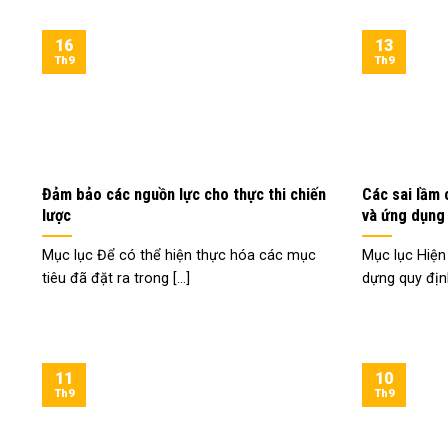
16
13
Th9
Th9
Đảm bảo các nguồn lực cho thực thi chiến
Các sai lầm 
lược
và ứng dụng
Mục lục Để có thể hiện thực hóa các mục
Mục lục Hiện
tiêu đã đặt ra trong [...]
dựng quy định
11
10
Th9
Th9