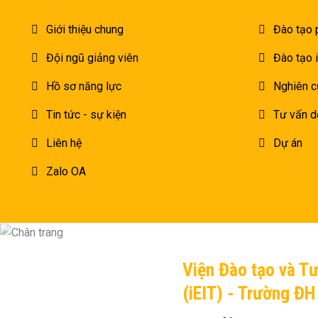
Giới thiệu chung
Đào tạo 
Đội ngũ giảng viên
Đào tạo 
Hồ sơ năng lực
Nghiên c
Tin tức - sự kiện
Tư vấn d
Liên hệ
Dự án
Zalo OA
Viện Đào tạo và T
(iEIT) - Trường Đ