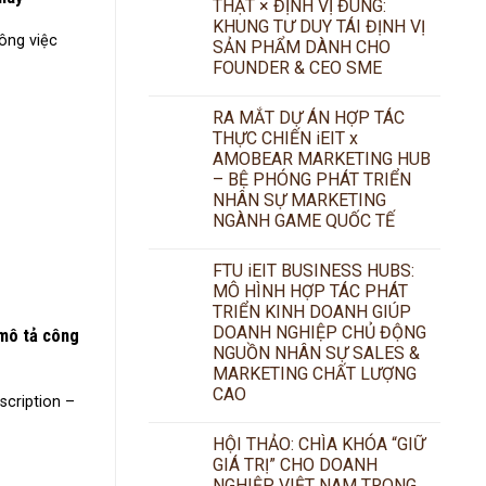
THẬT × ĐỊNH VỊ ĐÚNG:
KHUNG TƯ DUY TÁI ĐỊNH VỊ
ông việc
SẢN PHẨM DÀNH CHO
FOUNDER & CEO SME
RA MẮT DỰ ÁN HỢP TÁC
THỰC CHIẾN iEIT x
AMOBEAR MARKETING HUB
– BỆ PHÓNG PHÁT TRIỂN
NHÂN SỰ MARKETING
NGÀNH GAME QUỐC TẾ
FTU iEIT BUSINESS HUBS:
MÔ HÌNH HỢP TÁC PHÁT
TRIỂN KINH DOANH GIÚP
DOANH NGHIỆP CHỦ ĐỘNG
 mô tả công
NGUỒN NHÂN SỰ SALES &
MARKETING CHẤT LƯỢNG
CAO
scription –
HỘI THẢO: CHÌA KHÓA “GIỮ
GIÁ TRỊ” CHO DOANH
NGHIỆP VIỆT NAM TRONG