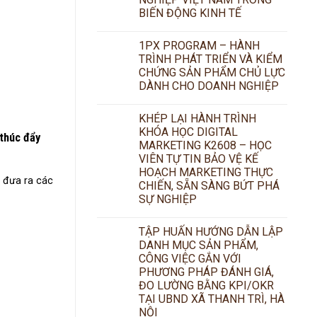
BIẾN ĐỘNG KINH TẾ
1PX PROGRAM – HÀNH
TRÌNH PHÁT TRIỂN VÀ KIỂM
CHỨNG SẢN PHẨM CHỦ LỰC
DÀNH CHO DOANH NGHIỆP
KHÉP LẠI HÀNH TRÌNH
KHÓA HỌC DIGITAL
 thúc đẩy
MARKETING K2608 – HỌC
VIÊN TỰ TIN BẢO VỆ KẾ
HOẠCH MARKETING THỰC
 đưa ra các
CHIẾN, SẴN SÀNG BỨT PHÁ
SỰ NGHIỆP
TẬP HUẤN HƯỚNG DẪN LẬP
DANH MỤC SẢN PHẨM,
CÔNG VIỆC GẮN VỚI
PHƯƠNG PHÁP ĐÁNH GIÁ,
ĐO LƯỜNG BẰNG KPI/OKR
TẠI UBND XÃ THANH TRÌ, HÀ
NỘI