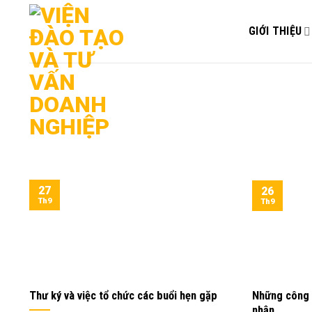
Bỏ
qua
GIỚI THIỆU
nội
dung
27
26
Th9
Th9
Thư ký và việc tổ chức các buổi hẹn gặp
Những công 
nhận