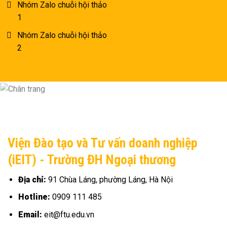
Nhóm Zalo chuỗi hội thảo
1
Nhóm Zalo chuỗi hội thảo
2
Viện Đào tạo và Tư vấn doanh nghiệp
(iEIT) - Trường ĐH Ngoại thương
Địa chỉ:
91 Chùa Láng, phường Láng, Hà Nội
Hotline:
0909 111 485
Email:
eit@ftu.edu.vn