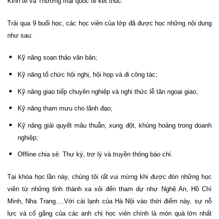
Kinh tế và Thương mại quốc tế kết thúc.
Trải qua 9 buổi học, các học viên của lớp đã được học những nội dung
như sau:
Kỹ năng soạn thảo văn bản;
Kỹ năng tổ chức hội nghị, hội họp và đi công tác;
Kỹ năng giao tiếp chuyên nghiệp và nghi thức lễ tân ngoại giao;
Kỹ năng tham mưu cho lãnh đạo;
Kỹ năng giải quyết mâu thuẫn, xung đột, khủng hoảng trong doanh
nghiệp;
Offline chia sẻ: Thư ký, trợ lý và truyền thông báo chí.
Tại khóa học lần này, chúng tôi rất vui mừng khi được đón những học
viên từ những tỉnh thành xa xôi đến tham dự như Nghệ An, Hồ Chí
Minh, Nha Trang….Với cái lạnh của Hà Nội vào thời điểm này, sự nỗ
lực và cố gắng của các anh chị học viên chính là món quà lớn nhất