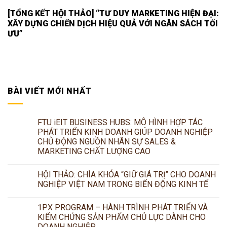
[TỔNG KẾT HỘI THẢO] “TƯ DUY MARKETING HIỆN ĐẠI:
XÂY DỰNG CHIẾN DỊCH HIỆU QUẢ VỚI NGÂN SÁCH TỐI
ƯU”
BÀI VIẾT MỚI NHẤT
FTU iEIT BUSINESS HUBS: MÔ HÌNH HỢP TÁC
PHÁT TRIỂN KINH DOANH GIÚP DOANH NGHIỆP
CHỦ ĐỘNG NGUỒN NHÂN SỰ SALES &
MARKETING CHẤT LƯỢNG CAO
HỘI THẢO: CHÌA KHÓA “GIỮ GIÁ TRỊ” CHO DOANH
NGHIỆP VIỆT NAM TRONG BIẾN ĐỘNG KINH TẾ
1PX PROGRAM – HÀNH TRÌNH PHÁT TRIỂN VÀ
KIỂM CHỨNG SẢN PHẨM CHỦ LỰC DÀNH CHO
DOANH NGHIỆP