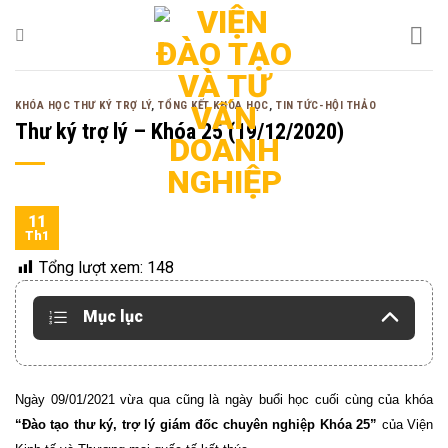
Bỏ
qua
nội
dung
KHÓA HỌC THƯ KÝ TRỢ LÝ
,
TỔNG KẾT KHÓA HỌC
,
TIN TỨC-HỘI THẢO
Thư ký trợ lý – Khóa 25 (19/12/2020)
11
Th1
Tổng lượt xem:
148
Mục lục
Ngày 09/01/2021 vừa qua cũng là ngày buổi học cuối cùng của khóa
“Đào tạo thư ký, trợ lý giám đốc chuyên nghiệp Khóa 25”
của Viện