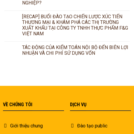
NGHIỆP?
[RECAP] BUỔI ĐÀO TẠO CHIẾN LƯỢC XÚC TIẾN
THƯƠNG MẠI & KHÁM PHÁ CÁC THỊ TRƯỜNG
XUẤT KHẨU TẠI CÔNG TY TNHH THỰC PHẨM F&G
VIỆT NAM
TÁC ĐỘNG CỦA KIỂM TOÁN NỘI BỘ ĐẾN BIÊN LỢI
NHUẬN VÀ CHI PHÍ SỬ DỤNG VỐN
VỀ CHÚNG TÔI
DỊCH VỤ
Giới thiệu chung
Đào tạo public