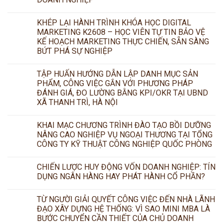
KHÉP LẠI HÀNH TRÌNH KHÓA HỌC DIGITAL
MARKETING K2608 – HỌC VIÊN TỰ TIN BẢO VỆ
KẾ HOẠCH MARKETING THỰC CHIẾN, SẴN SÀNG
BỨT PHÁ SỰ NGHIỆP
TẬP HUẤN HƯỚNG DẪN LẬP DANH MỤC SẢN
PHẨM, CÔNG VIỆC GẮN VỚI PHƯƠNG PHÁP
ĐÁNH GIÁ, ĐO LƯỜNG BẰNG KPI/OKR TẠI UBND
XÃ THANH TRÌ, HÀ NỘI
KHAI MẠC CHƯƠNG TRÌNH ĐÀO TẠO BỒI DƯỠNG
NÂNG CAO NGHIỆP VỤ NGOẠI THƯƠNG TẠI TỔNG
CÔNG TY KỸ THUẬT CÔNG NGHIỆP QUỐC PHÒNG
CHIẾN LƯỢC HUY ĐỘNG VỐN DOANH NGHIỆP: TÍN
DỤNG NGÂN HÀNG HAY PHÁT HÀNH CỔ PHẦN?
TỪ NGƯỜI GIẢI QUYẾT CÔNG VIỆC ĐẾN NHÀ LÃNH
ĐẠO XÂY DỰNG HỆ THỐNG: VÌ SAO MINI MBA LÀ
BƯỚC CHUYỂN CẦN THIẾT CỦA CHỦ DOANH