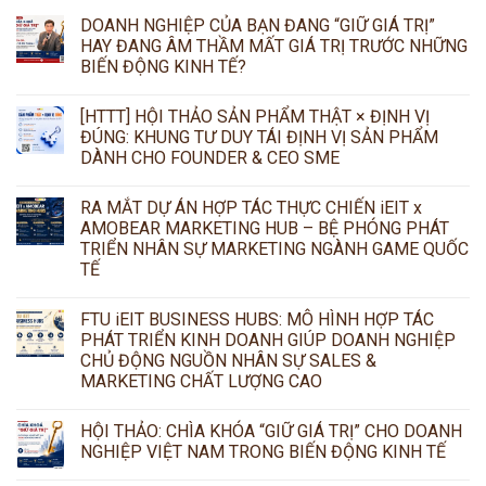
DOANH NGHIỆP CỦA BẠN ĐANG “GIỮ GIÁ TRỊ”
HAY ĐANG ÂM THẦM MẤT GIÁ TRỊ TRƯỚC NHỮNG
BIẾN ĐỘNG KINH TẾ?
[HTTT] HỘI THẢO SẢN PHẨM THẬT × ĐỊNH VỊ
ĐÚNG: KHUNG TƯ DUY TÁI ĐỊNH VỊ SẢN PHẨM
DÀNH CHO FOUNDER & CEO SME
RA MẮT DỰ ÁN HỢP TÁC THỰC CHIẾN iEIT x
AMOBEAR MARKETING HUB – BỆ PHÓNG PHÁT
TRIỂN NHÂN SỰ MARKETING NGÀNH GAME QUỐC
TẾ
FTU iEIT BUSINESS HUBS: MÔ HÌNH HỢP TÁC
PHÁT TRIỂN KINH DOANH GIÚP DOANH NGHIỆP
CHỦ ĐỘNG NGUỒN NHÂN SỰ SALES &
MARKETING CHẤT LƯỢNG CAO
HỘI THẢO: CHÌA KHÓA “GIỮ GIÁ TRỊ” CHO DOANH
NGHIỆP VIỆT NAM TRONG BIẾN ĐỘNG KINH TẾ