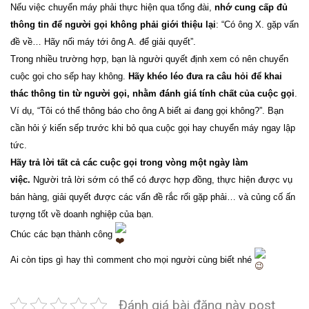
Nếu việc chuyển máy phải thực hiện qua tổng đài,
nhớ cung cấp đủ
thông tin để người gọi không phải giới thiệu lại
: “Có ông X. gặp vấn
đề về… Hãy nối máy tới ông A. để giải quyết”.
Trong nhiều trường hợp, bạn là người quyết định xem có nên chuyển
cuộc gọi cho sếp hay không.
Hãy khéo léo đưa ra câu hỏi để khai
thác thông tin từ người gọi, nhằm đánh giá tính chất của cuộc gọi
.
Ví dụ, “Tôi có thể thông báo cho ông A biết ai đang gọi không?”. Bạn
cần hỏi ý kiến sếp trước khi bỏ qua cuộc gọi hay chuyển máy ngay lập
tức.
Hãy trả lời tất cả các cuộc gọi trong vòng một ngày làm
việc.
Người trả lời sớm có thể có được hợp đồng, thực hiện được vụ
bán hàng, giải quyết được các vấn đề rắc rối gặp phải… và củng cố ấn
tượng tốt về doanh nghiệp của bạn.
Chúc các bạn thành công
Ai còn tips gì hay thì comment cho mọi người cùng biết nhé
Đánh giá bài đăng này post