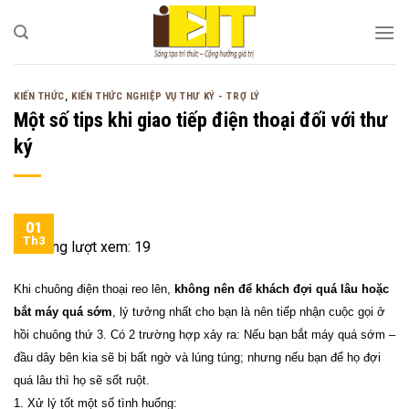
Bỏ
qua
nội
dung
KIẾN THỨC
,
KIẾN THỨC NGHIỆP VỤ THƯ KÝ - TRỢ LÝ
Một số tips khi giao tiếp điện thoại đối với thư
ký
01
Th3
Tổng lượt xem:
19
Khi chuông điện thoại reo lên,
không nên để khách đợi quá lâu hoặc
bắt máy quá sớm
, lý tưởng nhất cho bạn là nên tiếp nhận cuộc gọi ở
hồi chuông thứ 3. Có 2 trường hợp xảy ra: Nếu bạn bắt máy quá sớm –
đầu dây bên kia sẽ bị bất ngờ và lúng túng; nhưng nếu bạn để họ đợi
quá lâu thì họ sẽ sốt ruột.
1. Xử lý tốt một số tình huống: