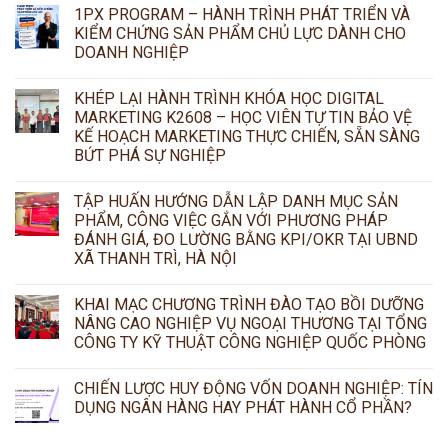
1PX PROGRAM – HÀNH TRÌNH PHÁT TRIỂN VÀ
KIỂM CHỨNG SẢN PHẨM CHỦ LỰC DÀNH CHO
DOANH NGHIỆP
KHÉP LẠI HÀNH TRÌNH KHÓA HỌC DIGITAL
MARKETING K2608 – HỌC VIÊN TỰ TIN BẢO VỆ
KẾ HOẠCH MARKETING THỰC CHIẾN, SẴN SÀNG
BỨT PHÁ SỰ NGHIỆP
TẬP HUẤN HƯỚNG DẪN LẬP DANH MỤC SẢN
PHẨM, CÔNG VIỆC GẮN VỚI PHƯƠNG PHÁP
ĐÁNH GIÁ, ĐO LƯỜNG BẰNG KPI/OKR TẠI UBND
XÃ THANH TRÌ, HÀ NỘI
KHAI MẠC CHƯƠNG TRÌNH ĐÀO TẠO BỒI DƯỠNG
NÂNG CAO NGHIỆP VỤ NGOẠI THƯƠNG TẠI TỔNG
CÔNG TY KỸ THUẬT CÔNG NGHIỆP QUỐC PHÒNG
CHIẾN LƯỢC HUY ĐỘNG VỐN DOANH NGHIỆP: TÍN
DỤNG NGÂN HÀNG HAY PHÁT HÀNH CỔ PHẦN?