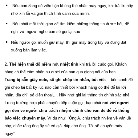
Nếu bạn đang có việc bận không thể nhấc máy ngay, khi trả lời hãy
nhớ xin lỗi và giải thích tình cảnh của mình.
Nếu phải mất thời gian để tìm kiếm những thông tin được hỏi, đề
nghị với người nghe bạn sẽ gọi lại sau.
Nếu người gọi muốn giữ máy, thì giữ máy trong tay và đừng đặt
xuống bàn làm việc.
2.
Thể hiện thái độ niềm nở, nhiệt tình
khi trả lời cuộc gọi. Khách
hàng có thể cảm nhận nụ cười của bạn qua giọng nói của bạn.
Trang bị sẵn giấy note, sổ ghi chép tin nhắn, bút viết
… bên cạnh để
ghi chép lại bất kỳ lúc nào cần thiết bởi khách hàng có thể để lại lời
nhắn, địa chỉ, số điện thoại,… Hãy nhớ ghi lại thông tin chính xác nhé.
Trong trường hợp phải chuyển tiếp cuộc gọi, bạn phải
nói với người
gọi đến về người chịu trách nhiệm chính cho vấn đề đó và thông
báo việc chuyển máy
. Ví dụ như: “Ông A. chịu trách nhiệm về vấn đề
này, chắc rằng ông ấy sẽ có giải đáp cho ông. Tôi sẽ chuyển máy
ngay”.