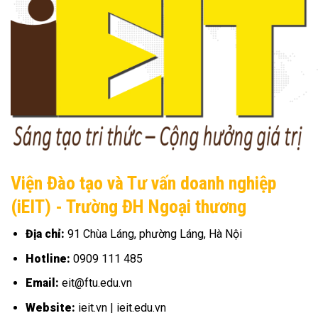
Viện Đào tạo và Tư vấn doanh nghiệp
(iEIT) - Trường ĐH Ngoại thương
Địa chỉ:
91 Chùa Láng, phường Láng, Hà Nội
Hotline:
0909 111 485
Email:
eit@ftu.edu.vn
Website:
ieit.vn | ieit.edu.vn