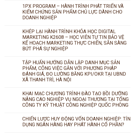
1PX PROGRAM – HÀNH TRÌNH PHÁT TRIỂN VÀ
KIỂM CHỨNG SẢN PHẨM CHỦ LỰC DÀNH CHO
DOANH NGHIỆP
KHÉP LẠI HÀNH TRÌNH KHÓA HỌC DIGITAL
MARKETING K2608 – HỌC VIÊN TỰ TIN BẢO VỆ
KẾ HOẠCH MARKETING THỰC CHIẾN, SẴN SÀNG
BỨT PHÁ SỰ NGHIỆP
TẬP HUẤN HƯỚNG DẪN LẬP DANH MỤC SẢN
PHẨM, CÔNG VIỆC GẮN VỚI PHƯƠNG PHÁP
ĐÁNH GIÁ, ĐO LƯỜNG BẰNG KPI/OKR TẠI UBND
XÃ THANH TRÌ, HÀ NỘI
KHAI MẠC CHƯƠNG TRÌNH ĐÀO TẠO BỒI DƯỠNG
NÂNG CAO NGHIỆP VỤ NGOẠI THƯƠNG TẠI TỔNG
CÔNG TY KỸ THUẬT CÔNG NGHIỆP QUỐC PHÒNG
CHIẾN LƯỢC HUY ĐỘNG VỐN DOANH NGHIỆP: TÍN
DỤNG NGÂN HÀNG HAY PHÁT HÀNH CỔ PHẦN?