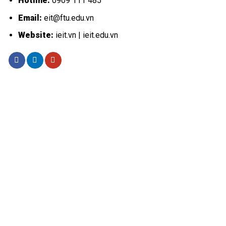
Hotline:
0909 111 485
Email:
eit@ftu.edu.vn
Website:
ieit.vn | ieit.edu.vn