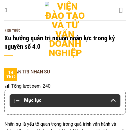
Bỏ
qua
nội
dung
KIẾN THỨC
Xu hướng quản trị nguồn nhân lực trong kỷ
nguyên số 4.0
14
Th12
Tổng lượt xem:
240
Mục lục
Nhân sự là yếu tố quan trọng trong quá trình vận hành và