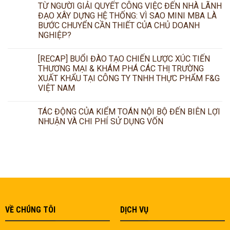
TỪ NGƯỜI GIẢI QUYẾT CÔNG VIỆC ĐẾN NHÀ LÃNH
ĐẠO XÂY DỰNG HỆ THỐNG: VÌ SAO MINI MBA LÀ
BƯỚC CHUYỂN CẦN THIẾT CỦA CHỦ DOANH
NGHIỆP?
[RECAP] BUỔI ĐÀO TẠO CHIẾN LƯỢC XÚC TIẾN
THƯƠNG MẠI & KHÁM PHÁ CÁC THỊ TRƯỜNG
XUẤT KHẨU TẠI CÔNG TY TNHH THỰC PHẨM F&G
VIỆT NAM
TÁC ĐỘNG CỦA KIỂM TOÁN NỘI BỘ ĐẾN BIÊN LỢI
NHUẬN VÀ CHI PHÍ SỬ DỤNG VỐN
VỀ CHÚNG TÔI
DỊCH VỤ