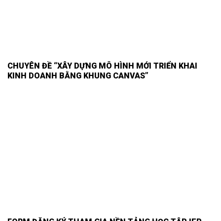
CHUYÊN ĐỀ “XÂY DỰNG MÔ HÌNH MỚI TRIỂN KHAI
KINH DOANH BẰNG KHUNG CANVAS”