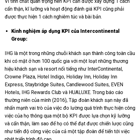
Vì tính chất quan trọng nên KPI cần được xây dựng 1 cách
cẩn thận, kĩ lưỡng và hoạt động đánh giá KPI cũng phải
được thực hiện 1 cách nghiêm túc và bài bản.
Kinh nghiệm áp dụng KPI của Intercontinental
Group:
IHG là một trong những chuỗi khách sạn thành công toàn cầu
khi có mặt ở hơn 100 quốc gia với một loạt những thương
hiệu khách sạn và resort nổi tiếng như InterContinental,
Crowne Plaza, Hotel Indigo, Holiday Inn, Holiday Inn
Express, Staybridge Suites, Candlewood Suites, EVEN
Hotels, IHG Rewards Club và HUALUXE. Trong báo cáo
thường niên của mình (2016), Tập đoàn khách sạn này đã
nhấn mạnh vai trò của việc đo lường quá trình thực hiện công
việc của họ thông qua một bộ KPI được lựa chọn kỹ lưỡng
và cẩn thận, làm sao để họ có thể đạt được chiến lược cũng
như tiến độ công việc của cả một tập đoàn để tiến tới việc
phát triển trình độ cao.