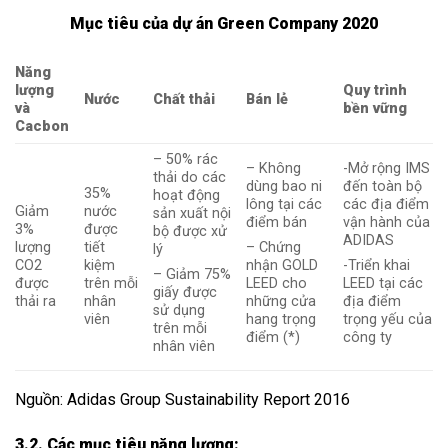
Mục tiêu của dự án Green Company 2020
Năng
lượng
Quy trình
Nước
Chất thải
Bán lẻ
và
bền vững
Cacbon
– 50% rác
– Không
-Mở rộng IMS
thải do các
dùng bao ni
đến toàn bộ
35%
hoạt động
lông tại các
các địa điểm
Giảm
nước
sản xuất nội
điểm bán
vận hành của
3%
được
bộ được xử
ADIDAS
lượng
tiết
– Chứng
lý
CO2
kiệm
nhận GOLD
-Triển khai
– Giảm 75%
được
trên mỗi
LEED cho
LEED tại các
giấy được
thải ra
nhân
những cửa
địa điểm
sử dụng
viên
hang trọng
trọng yếu của
trên mỗi
điểm (*)
công ty
nhân viên
Nguồn: Adidas Group Sustainability Report 2016
3.2. Các mục tiêu năng lượng: