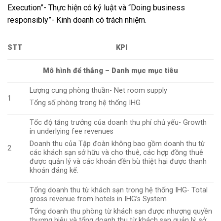
Execution”- Thực hiện có kỷ luật và “Doing business
responsibly”- Kinh doanh có trách nhiệm.
STT
KPI
Mô hình để thắng – Danh mục mục tiêu
Lượng cung phòng thuần- Net room supply
1
Tổng số phòng trong hệ thống IHG
Tốc độ tăng trưởng của doanh thu phí chủ yếu- Growth
in underlying fee revenues
Doanh thu của Tập đoàn không bao gồm doanh thu từ
2
các khách sạn sở hữu và cho thuê, các hợp đồng thuê
được quản lý và các khoản đền bù thiệt hại được thanh
khoản đáng kể.
Tổng doanh thu từ khách sạn trong hệ thống IHG- Total
gross revenue from hotels in IHG’s System
Tổng doanh thu phòng từ khách sạn được nhượng quyền
thương hiệu và tổng doanh thu từ khách sạn quản lý, sở