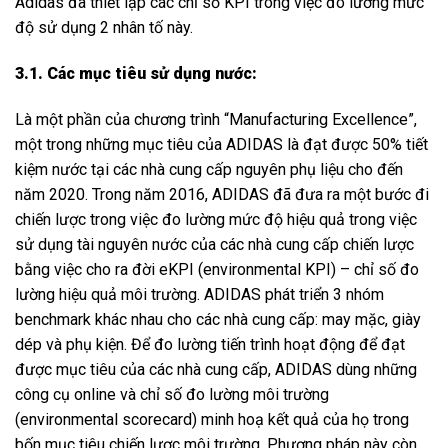
Adidas đã thiết lập các chỉ số KPI trong việc đo lường mức
độ sử dụng 2 nhân tố này.
3.1. Các mục tiêu sử dụng nước:
Là một phần của chương trình “Manufacturing Excellence”,
một trong những mục tiêu của ADIDAS là đạt được 50% tiết
kiệm nước tại các nhà cung cấp nguyên phụ liệu cho đến
năm 2020. Trong năm 2016, ADIDAS đã đưa ra một bước đi
chiến lược trong việc đo lường mức độ hiệu quả trong việc
sử dụng tài nguyên nước của các nhà cung cấp chiến lược
bằng việc cho ra đời eKPI (environmental KPI) – chỉ số đo
lường hiệu quả môi trường. ADIDAS phát triển 3 nhóm
benchmark khác nhau cho các nhà cung cấp: may mặc, giày
dép và phụ kiện. Để đo lường tiến trình hoạt động để đạt
được mục tiêu của các nhà cung cấp, ADIDAS dùng những
công cụ online và chỉ số đo lường môi trường
(environmental scorecard) minh hoạ kết quả của họ trong
bốn mục tiêu chiến lược môi trường. Phương pháp này còn