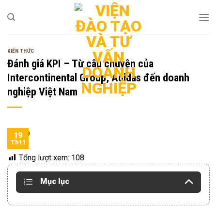
Bỏ
qua
nội
dung
KIẾN THỨC
Đánh giá KPI – Từ câu chuyện của
Intercontinental Group, Adidas đến doanh
nghiệp Việt Nam
19
Th11
Tổng lượt xem:
108
Mục lục