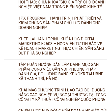
HỘI THẢO: CHÌA KHÓA “GIỮ GIÁ TRỊ” CHO DOANH
NGHIỆP VIỆT NAM TRONG BIẾN ĐỘNG KINH TẾ
1PX PROGRAM – HÀNH TRÌNH PHÁT TRIỂN VÀ
KIỂM CHỨNG SẢN PHẨM CHỦ LỰC DÀNH CHO
DOANH NGHIỆP
KHÉP LẠI HÀNH TRÌNH KHÓA HỌC DIGITAL
MARKETING K2608 – HỌC VIÊN TỰ TIN BẢO VỆ
KẾ HOẠCH MARKETING THỰC CHIẾN, SẴN SÀNG
BỨT PHÁ SỰ NGHIỆP
TẬP HUẤN HƯỚNG DẪN LẬP DANH MỤC SẢN
PHẨM, CÔNG VIỆC GẮN VỚI PHƯƠNG PHÁP
ĐÁNH GIÁ, ĐO LƯỜNG BẰNG KPI/OKR TẠI UBND
XÃ THANH TRÌ, HÀ NỘI
KHAI MẠC CHƯƠNG TRÌNH ĐÀO TẠO BỒI DƯỠNG
NÂNG CAO NGHIỆP VỤ NGOẠI THƯƠNG TẠI TỔNG
CÔNG TY KỸ THUẬT CÔNG NGHIỆP QUỐC PHÒNG
CHIẾN LƯỢC HUY ĐỘNG VỐN DOANH NGHIỆP: TÍN