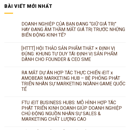
BÀI VIẾT MỚI NHẤT
DOANH NGHIỆP CỦA BẠN ĐANG “GIỮ GIÁ TRỊ”
HAY ĐANG ÂM THẦM MẤT GIÁ TRỊ TRƯỚC NHỮNG
BIẾN ĐỘNG KINH TẾ?
[HTTT] HỘI THẢO SẢN PHẨM THẬT × ĐỊNH VỊ
ĐÚNG: KHUNG TƯ DUY TÁI ĐỊNH VỊ SẢN PHẨM
DÀNH CHO FOUNDER & CEO SME
RA MẮT DỰ ÁN HỢP TÁC THỰC CHIẾN iEIT x
AMOBEAR MARKETING HUB – BỆ PHÓNG PHÁT
TRIỂN NHÂN SỰ MARKETING NGÀNH GAME QUỐC
TẾ
FTU iEIT BUSINESS HUBS: MÔ HÌNH HỢP TÁC
PHÁT TRIỂN KINH DOANH GIÚP DOANH NGHIỆP
CHỦ ĐỘNG NGUỒN NHÂN SỰ SALES &
MARKETING CHẤT LƯỢNG CAO