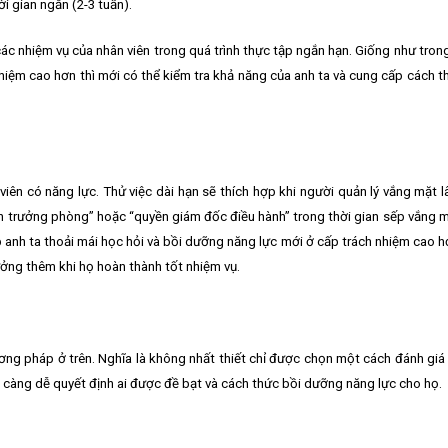
i gian ngắn (2-3 tuần).
ác nhiệm vụ của nhân viên trong quá trình thực tập ngắn hạn. Giống như tro
nhiệm cao hơn thì mới có thể kiểm tra khả năng của anh ta và cung cấp cách th
 viên có năng lực. Thử việc dài hạn sẽ thích hợp khi người quản lý vắng mặt l
n trưởng phòng” hoặc “quyền giám đốc điều hành” trong thời gian sếp vắng 
iúp anh ta thoải mái học hỏi và bồi dưỡng năng lực mới ở cấp trách nhiệm cao 
ưởng thêm khi họ hoàn thành tốt nhiệm vụ.
ơng pháp ở trên. Nghĩa là không nhất thiết chỉ được chọn một cách đánh giá v
 càng dễ quyết định ai được đề bạt và cách thức bồi dưỡng năng lực cho họ.