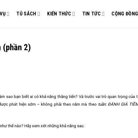
 VỤ
TỦ SÁCH
KIẾN THỨC
TIN TỨC
CỘNG ĐỒN
n (phần 2)
m sao bạn biết ai có khả năng thăng tiến? Và trước vai trò quan trọng của t
ải được phát hiện sớm – không phải theo năm mà theo
tuần: ĐÁNH GIÁ TI
y như thế nào? Hãy xem xét những khả năng sau: