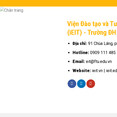
Viện Đào tạo và T
(iEIT) - Trường Đ
Địa chỉ:
91 Chùa Láng, p
Hotline:
0909 111 485
Email:
eit@ftu.edu.vn
Website:
ieit.vn | ieit.e