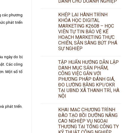
DÀNH CHO DOANH NGHIỆP
KHÉP LẠI HÀNH TRÌNH
ng các phương
KHÓA HỌC DIGITAL
ức phát triển
MARKETING K2608 – HỌC
VIÊN TỰ TIN BẢO VỆ KẾ
HOẠCH MARKETING THỰC
CHIẾN, SẴN SÀNG BỨT PHÁ
SỰ NGHIỆP
âu ngày do bị
TẬP HUẤN HƯỚNG DẪN LẬP
mặt. Các công
DANH MỤC SẢN PHẨM,
hơn. Một số tổ
CÔNG VIỆC GẮN VỚI
PHƯƠNG PHÁP ĐÁNH GIÁ,
ĐO LƯỜNG BẰNG KPI/OKR
TẠI UBND XÃ THANH TRÌ, HÀ
NỘI
à phát triển.
KHAI MẠC CHƯƠNG TRÌNH
ĐÀO TẠO BỒI DƯỠNG NÂNG
CAO NGHIỆP VỤ NGOẠI
THƯƠNG TẠI TỔNG CÔNG TY
KỸ THUẬT CÔNG NGHIỆP