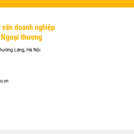
ư vấn doanh nghiệp
H Ngoại thương
hường Láng, Hà Nội
du.vn