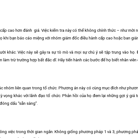
ý cấp cao hơn đánh giá. Việc kiểm tra này có thể không chính thức – như mời n
ới họ khi bạn báo cáo miệng với nhóm giám đốc điều hành cấp cao hoặc ban gi
gười khác. Việc này sẽ gây ra sự tò mò và mọi sự chú ý sẽ tập trung vào họ.
 làm trừ trường hợp bất đắc dĩ. Hãy tiến hành các bước để họ biết nhân viên 
 các nhóm liên quan trong tổ chức. Phương án này có cùng mục đích như phươn
ỳ vọng khác với lãnh đạo tổ chức. Phản hồi của họ đem lại những gợi ý giá tr
 đóng dấu “sẵn sàng”.
 công việc trong thời gian ngắn. Không giống phương pháp 1 và 3, phương phá