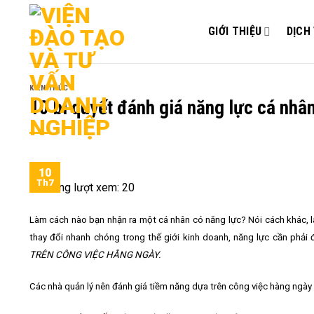
Bỏ
qua
GIỚI THIỆU
DỊCH
nội
dung
KIẾN THỨC
10 bí quyết đánh giá năng lực cá nhâ
10
Th7
Tổng lượt xem:
20
Làm cách nào bạn nhận ra một cá nhân có năng lực? Nói cách khác, là
thay đổi nhanh chóng trong thế giới kinh doanh, năng lực cần ph
TRÊN CÔNG VIỆC HẰNG NGÀY.
Các nhà quản lý nên đánh giá tiềm năng dựa trên công việc hàng ngà