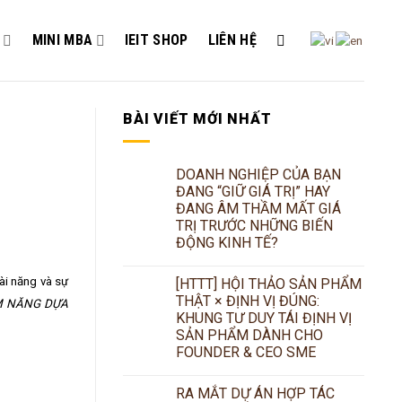
G
MINI MBA
IEIT SHOP
LIÊN HỆ
BÀI VIẾT MỚI NHẤT
DOANH NGHIỆP CỦA BẠN
ĐANG “GIỮ GIÁ TRỊ” HAY
ĐANG ÂM THẦM MẤT GIÁ
TRỊ TRƯỚC NHỮNG BIẾN
ĐỘNG KINH TẾ?
ài năng và sự
[HTTT] HỘI THẢO SẢN PHẨM
THẬT × ĐỊNH VỊ ĐÚNG:
ỀM NĂNG DỰA
KHUNG TƯ DUY TÁI ĐỊNH VỊ
SẢN PHẨM DÀNH CHO
FOUNDER & CEO SME
RA MẮT DỰ ÁN HỢP TÁC