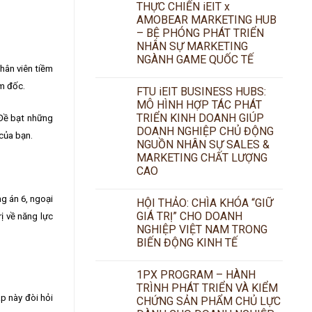
THỰC CHIẾN iEIT x
AMOBEAR MARKETING HUB
– BỆ PHÓNG PHÁT TRIỂN
NHÂN SỰ MARKETING
NGÀNH GAME QUỐC TẾ
hân viên tiềm
ám đốc.
FTU iEIT BUSINESS HUBS:
MÔ HÌNH HỢP TÁC PHÁT
TRIỂN KINH DOANH GIÚP
 Đề bạt những
DOANH NGHIỆP CHỦ ĐỘNG
của bạn.
NGUỒN NHÂN SỰ SALES &
MARKETING CHẤT LƯỢNG
CAO
g án 6, ngoại
HỘI THẢO: CHÌA KHÓA “GIỮ
GIÁ TRỊ” CHO DOANH
ị về năng lực
NGHIỆP VIỆT NAM TRONG
BIẾN ĐỘNG KINH TẾ
1PX PROGRAM – HÀNH
TRÌNH PHÁT TRIỂN VÀ KIỂM
p này đòi hỏi
CHỨNG SẢN PHẨM CHỦ LỰC