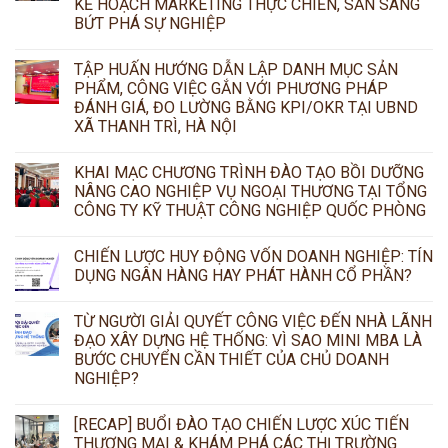
KẾ HOẠCH MARKETING THỰC CHIẾN, SẴN SÀNG
BỨT PHÁ SỰ NGHIỆP
TẬP HUẤN HƯỚNG DẪN LẬP DANH MỤC SẢN
PHẨM, CÔNG VIỆC GẮN VỚI PHƯƠNG PHÁP
ĐÁNH GIÁ, ĐO LƯỜNG BẰNG KPI/OKR TẠI UBND
XÃ THANH TRÌ, HÀ NỘI
KHAI MẠC CHƯƠNG TRÌNH ĐÀO TẠO BỒI DƯỠNG
NÂNG CAO NGHIỆP VỤ NGOẠI THƯƠNG TẠI TỔNG
CÔNG TY KỸ THUẬT CÔNG NGHIỆP QUỐC PHÒNG
CHIẾN LƯỢC HUY ĐỘNG VỐN DOANH NGHIỆP: TÍN
DỤNG NGÂN HÀNG HAY PHÁT HÀNH CỔ PHẦN?
TỪ NGƯỜI GIẢI QUYẾT CÔNG VIỆC ĐẾN NHÀ LÃNH
ĐẠO XÂY DỰNG HỆ THỐNG: VÌ SAO MINI MBA LÀ
BƯỚC CHUYỂN CẦN THIẾT CỦA CHỦ DOANH
NGHIỆP?
[RECAP] BUỔI ĐÀO TẠO CHIẾN LƯỢC XÚC TIẾN
THƯƠNG MẠI & KHÁM PHÁ CÁC THỊ TRƯỜNG