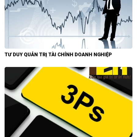
TƯ DUY QUẢN TRỊ TÀI CHÍNH DOANH NGHIỆP