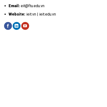
Email:
eit@ftu.edu.vn
Website:
ieit.vn | ieit.edu.vn