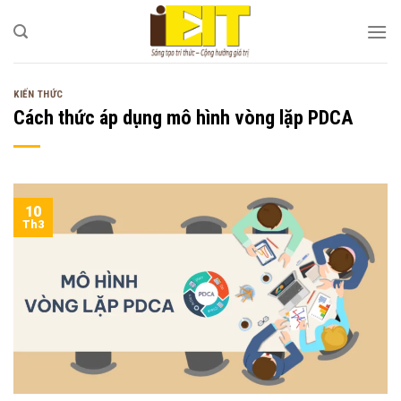
Bỏ
qua
nội
dung
KIẾN THỨC
Cách thức áp dụng mô hình vòng lặp PDCA
10
Th3