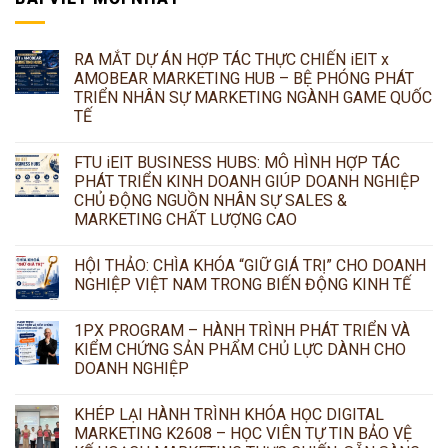
RA MẮT DỰ ÁN HỢP TÁC THỰC CHIẾN iEIT x
AMOBEAR MARKETING HUB – BỆ PHÓNG PHÁT
TRIỂN NHÂN SỰ MARKETING NGÀNH GAME QUỐC
TẾ
FTU iEIT BUSINESS HUBS: MÔ HÌNH HỢP TÁC
PHÁT TRIỂN KINH DOANH GIÚP DOANH NGHIỆP
CHỦ ĐỘNG NGUỒN NHÂN SỰ SALES &
MARKETING CHẤT LƯỢNG CAO
HỘI THẢO: CHÌA KHÓA “GIỮ GIÁ TRỊ” CHO DOANH
NGHIỆP VIỆT NAM TRONG BIẾN ĐỘNG KINH TẾ
1PX PROGRAM – HÀNH TRÌNH PHÁT TRIỂN VÀ
KIỂM CHỨNG SẢN PHẨM CHỦ LỰC DÀNH CHO
DOANH NGHIỆP
KHÉP LẠI HÀNH TRÌNH KHÓA HỌC DIGITAL
MARKETING K2608 – HỌC VIÊN TỰ TIN BẢO VỆ