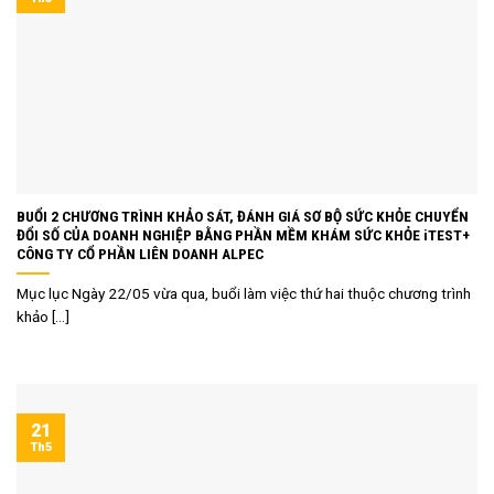
BUỔI 2 CHƯƠNG TRÌNH KHẢO SÁT, ĐÁNH GIÁ SƠ BỘ SỨC KHỎE CHUYỂN
ĐỔI SỐ CỦA DOANH NGHIỆP BẰNG PHẦN MỀM KHÁM SỨC KHỎE iTEST+
CÔNG TY CỔ PHẦN LIÊN DOANH ALPEC
Mục lục Ngày 22/05 vừa qua, buổi làm việc thứ hai thuộc chương trình
khảo [...]
21
Th5