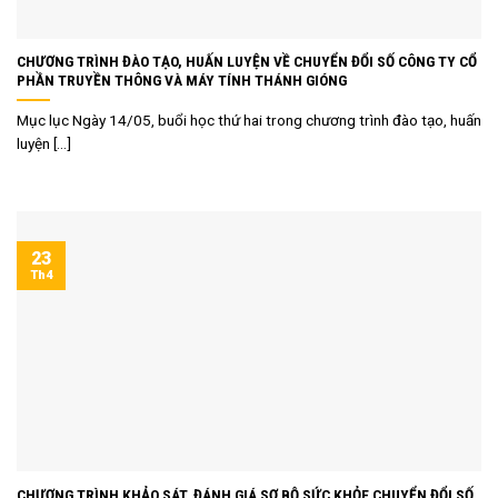
CHƯƠNG TRÌNH ĐÀO TẠO, HUẤN LUYỆN VỀ CHUYỂN ĐỔI SỐ CÔNG TY CỔ
PHẦN TRUYỀN THÔNG VÀ MÁY TÍNH THÁNH GIÓNG
Mục lục Ngày 14/05, buổi học thứ hai trong chương trình đào tạo, huấn
luyện [...]
23
Th4
CHƯƠNG TRÌNH KHẢO SÁT, ĐÁNH GIÁ SƠ BỘ SỨC KHỎE CHUYỂN ĐỔI SỐ