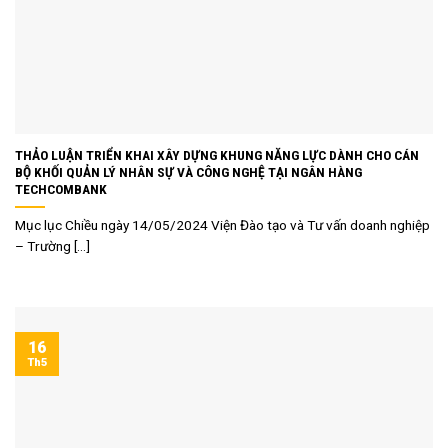
THẢO LUẬN TRIỂN KHAI XÂY DỰNG KHUNG NĂNG LỰC DÀNH CHO CÁN
BỘ KHỐI QUẢN LÝ NHÂN SỰ VÀ CÔNG NGHỆ TẠI NGÂN HÀNG
TECHCOMBANK
Mục lục Chiều ngày 14/05/2024 Viện Đào tạo và Tư vấn doanh nghiệp
– Trường [...]
16
Th5