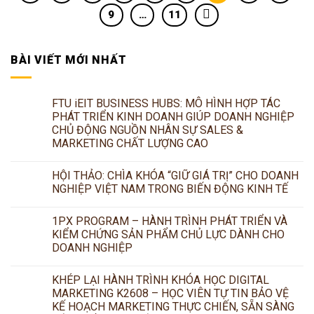
9
…
11
BÀI VIẾT MỚI NHẤT
FTU iEIT BUSINESS HUBS: MÔ HÌNH HỢP TÁC
PHÁT TRIỂN KINH DOANH GIÚP DOANH NGHIỆP
CHỦ ĐỘNG NGUỒN NHÂN SỰ SALES &
MARKETING CHẤT LƯỢNG CAO
HỘI THẢO: CHÌA KHÓA “GIỮ GIÁ TRỊ” CHO DOANH
NGHIỆP VIỆT NAM TRONG BIẾN ĐỘNG KINH TẾ
1PX PROGRAM – HÀNH TRÌNH PHÁT TRIỂN VÀ
KIỂM CHỨNG SẢN PHẨM CHỦ LỰC DÀNH CHO
DOANH NGHIỆP
KHÉP LẠI HÀNH TRÌNH KHÓA HỌC DIGITAL
MARKETING K2608 – HỌC VIÊN TỰ TIN BẢO VỆ
KẾ HOẠCH MARKETING THỰC CHIẾN, SẴN SÀNG