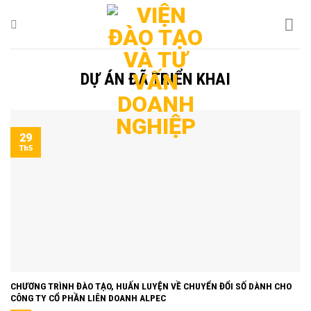
Bỏ
qua
nội
dung
DỰ ÁN ĐÃ TRIỂN KHAI
29
Th5
CHƯƠNG TRÌNH ĐÀO TẠO, HUẤN LUYỆN VỀ CHUYỂN ĐỔI SỐ DÀNH CHO
CÔNG TY CỔ PHẦN LIÊN DOANH ALPEC