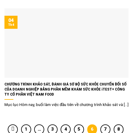
04
Th4
CHƯƠNG TRÌNH KHẢO SÁT, ĐÁNH GIÁ SƠ BỘ SỨC KHỎE CHUYỂN ĐỔI SỐ
CỦA DOANH NGHIỆP BẰNG PHẦN MỀM KHÁM SỨC KHỎE iTEST+ CÔNG
TY CỔ PHẦN VIỆT NAM FOOD
Mục lục Hôm nay, buổi làm việc đầu tiên về chương trình khảo sát và [...]
1
…
3
4
5
6
7
8