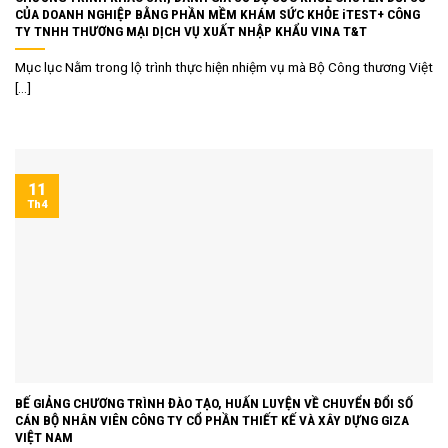
CỦA DOANH NGHIỆP BẰNG PHẦN MỀM KHÁM SỨC KHỎE iTEST+ CÔNG
TY TNHH THƯƠNG MẠI DỊCH VỤ XUẤT NHẬP KHẨU VINA T&T
Mục lục Nằm trong lộ trình thực hiện nhiệm vụ mà Bộ Công thương Việt
[...]
11
Th4
BẾ GIẢNG CHƯƠNG TRÌNH ĐÀO TẠO, HUẤN LUYỆN VỀ CHUYỂN ĐỔI SỐ
CÁN BỘ NHÂN VIÊN CÔNG TY CỔ PHẦN THIẾT KẾ VÀ XÂY DỰNG GIZA
VIỆT NAM