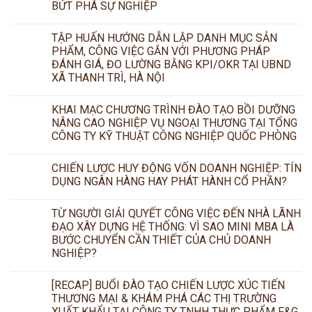
BỨT PHÁ SỰ NGHIỆP
TẬP HUẤN HƯỚNG DẪN LẬP DANH MỤC SẢN
PHẨM, CÔNG VIỆC GẮN VỚI PHƯƠNG PHÁP
ĐÁNH GIÁ, ĐO LƯỜNG BẰNG KPI/OKR TẠI UBND
XÃ THANH TRÌ, HÀ NỘI
KHAI MẠC CHƯƠNG TRÌNH ĐÀO TẠO BỒI DƯỠNG
NÂNG CAO NGHIỆP VỤ NGOẠI THƯƠNG TẠI TỔNG
CÔNG TY KỸ THUẬT CÔNG NGHIỆP QUỐC PHÒNG
CHIẾN LƯỢC HUY ĐỘNG VỐN DOANH NGHIỆP: TÍN
DỤNG NGÂN HÀNG HAY PHÁT HÀNH CỔ PHẦN?
TỪ NGƯỜI GIẢI QUYẾT CÔNG VIỆC ĐẾN NHÀ LÃNH
ĐẠO XÂY DỰNG HỆ THỐNG: VÌ SAO MINI MBA LÀ
BƯỚC CHUYỂN CẦN THIẾT CỦA CHỦ DOANH
NGHIỆP?
[RECAP] BUỔI ĐÀO TẠO CHIẾN LƯỢC XÚC TIẾN
THƯƠNG MẠI & KHÁM PHÁ CÁC THỊ TRƯỜNG
XUẤT KHẨU TẠI CÔNG TY TNHH THỰC PHẨM F&G