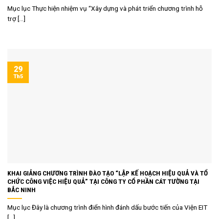
Mục lục Thực hiện nhiệm vụ “Xây dựng và phát triển chương trình hỗ
trợ [...]
29
Th5
KHAI GIẢNG CHƯƠNG TRÌNH ĐÀO TẠO “LẬP KẾ HOẠCH HIỆU QUẢ VÀ TỔ
CHỨC CÔNG VIỆC HIỆU QUẢ” TẠI CÔNG TY CỔ PHẦN CÁT TƯỜNG TẠI
BẮC NINH
Mục lục Đây là chương trình điển hình đánh dấu bước tiến của Viện EIT
[...]