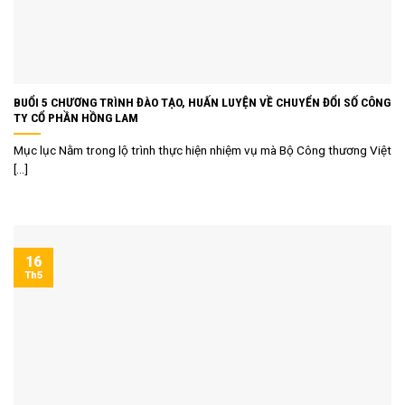
BUỔI 5 CHƯƠNG TRÌNH ĐÀO TẠO, HUẤN LUYỆN VỀ CHUYỂN ĐỔI SỐ CÔNG
TY CỔ PHẦN HỒNG LAM
Mục lục Nằm trong lộ trình thực hiện nhiệm vụ mà Bộ Công thương Việt
[...]
16
Th5