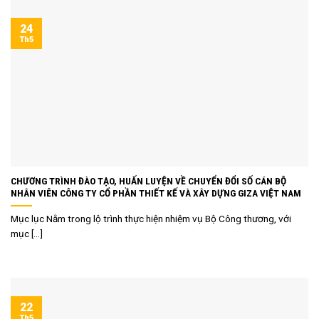
24
Th5
CHƯƠNG TRÌNH ĐÀO TẠO, HUẤN LUYỆN VỀ CHUYỂN ĐỔI SỐ CÁN BỘ
NHÂN VIÊN CÔNG TY CỔ PHẦN THIẾT KẾ VÀ XÂY DỰNG GIZA VIỆT NAM
Mục lục Nằm trong lộ trình thực hiện nhiệm vụ Bộ Công thương, với
mục [...]
22
Th5